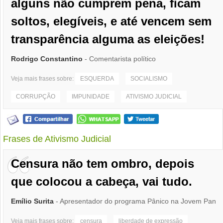
alguns não cumprem pena, ficam
soltos, elegíveis, e até vencem sem
transparência alguma as eleições!
Rodrigo Constantino
- Comentarista político
Veja mais frases sobre:
ESQUERDA
SOCIALISMO
CORRUPÇÃO
IMPUNIDADE
ATIVISMO JUDICIAL
Frases de Ativismo Judicial
Censura não tem ombro, depois
que colocou a cabeça, vai tudo.
Emílio Surita
- Apresentador do programa Pânico na Jovem Pan
Veja mais frases sobre:
censura
liberdade de expressão