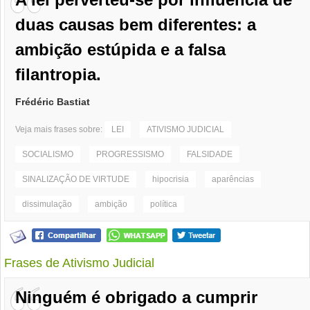
duas causas bem diferentes: a
ambição estúpida e a falsa
filantropia.
Frédéric Bastiat
Veja mais frases sobre:
LEI
ATIVISMO JUDICIAL
SOCIALISMO
PROGRESSISMO
FALSIDADE
SINALIZAÇÃO DE VIRTUDE
hipocrisia
aparências
dissimulação
ambição
política
Frases de Ativismo Judicial
Ninguém é obrigado a cumprir