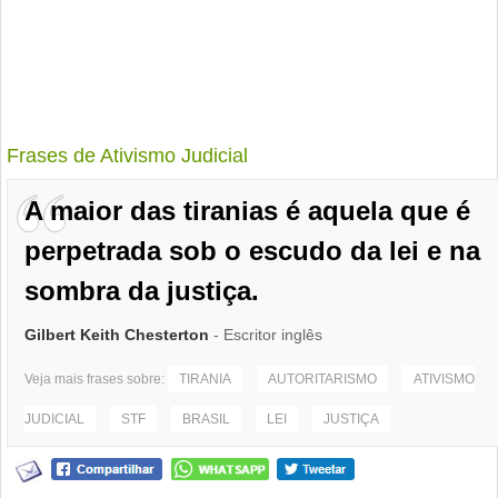
Frases de Ativismo Judicial
A maior das tiranias é aquela que é
perpetrada sob o escudo da lei e na
sombra da justiça.
Gilbert Keith Chesterton
- Escritor inglês
Veja mais frases sobre:
TIRANIA
AUTORITARISMO
ATIVISMO
JUDICIAL
STF
BRASIL
LEI
JUSTIÇA