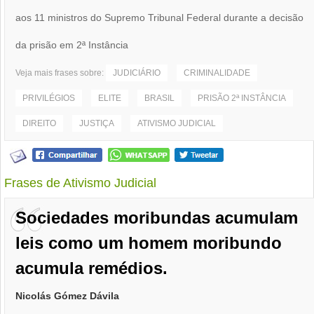
aos 11 ministros do Supremo Tribunal Federal durante a decisão
da prisão em 2ª Instância
Veja mais frases sobre:
JUDICIÁRIO
CRIMINALIDADE
PRIVILÉGIOS
ELITE
BRASIL
PRISÃO 2ª INSTÂNCIA
DIREITO
JUSTIÇA
ATIVISMO JUDICIAL
Frases de Ativismo Judicial
Sociedades moribundas acumulam
leis como um homem moribundo
acumula remédios.
Nicolás Gómez Dávila