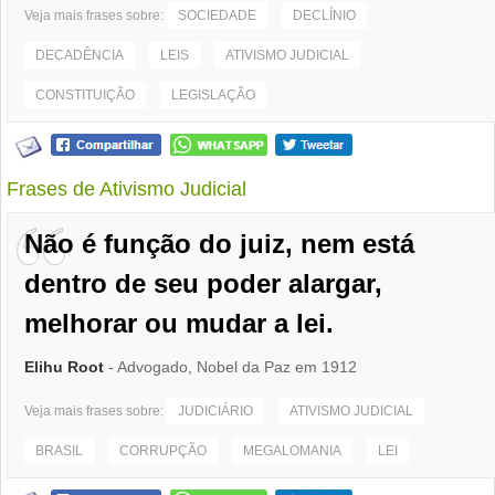
Veja mais frases sobre:
SOCIEDADE
DECLÍNIO
DECADÊNCIA
LEIS
ATIVISMO JUDICIAL
CONSTITUIÇÃO
LEGISLAÇÃO
Frases de Ativismo Judicial
Não é função do juiz, nem está
dentro de seu poder alargar,
melhorar ou mudar a lei.
Elihu Root
- Advogado, Nobel da Paz em 1912
Veja mais frases sobre:
JUDICIÁRIO
ATIVISMO JUDICIAL
BRASIL
CORRUPÇÃO
MEGALOMANIA
LEI