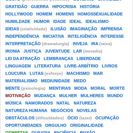
GRATIDÃO
GUERRA
HIPOCRISIA
HISTÓRIA
HOLLYWOOD
HOMEM
HOMENS
HOMOSSEXUALIDADE
HUMILDADE
HUMOR
IDADE
IDEAL
IDEALISMO
IDEIAS
(criatividade)
ILUSÃO
IMAGINAÇÃO
IMPRENSA
INDEPENDÊNCIA
INICIATIVA
INTELIGÊNCIA
INTERESSE
INTERPRETAÇÃO
(dramaturgia)
INVEJA
IRA
(raiva)
IRONIA
JUSTIÇA
JUVENTUDE
LAR
(moradia)
LEI DA ATRAÇÃO
LEMBRANÇAS
LIBERDADE
LINGUAGEM
LITERATURA
LIVRE-ARBÍTRIO
LIVROS
LOUCURA
LUTAS
(esforço)
MACHISMO
MAR
MATERIALISMO
MEDIUNIDADE
MEDO
MENTE
(psicologia)
MENTIRAS
MODA
MORAL
MORTE
MOTIVAÇÃO
MUDANÇA
MULHER
MULHERES
MUNDO
MÚSICA
NAMORADOS
NATAL
NATUREZA
NATUREZA HUMANA
NEGÓCIOS
NOVELAS
OBSTÁCULOS
(dificuldades)
ÓCIO
(lazer)
OCUPAÇÃO
OPORTUNIDADES
ORGULHO
ORIGINALIDADE
OTIMISTAS
OUSADIA
PACIÊNCIA
PAIXÃO