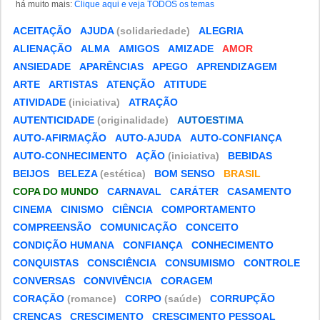
há muito mais:
Clique aqui e veja TODOS os temas
ACEITAÇÃO
AJUDA
(solidariedade)
ALEGRIA
ALIENAÇÃO
ALMA
AMIGOS
AMIZADE
AMOR
ANSIEDADE
APARÊNCIAS
APEGO
APRENDIZAGEM
ARTE
ARTISTAS
ATENÇÃO
ATITUDE
ATIVIDADE
(iniciativa)
ATRAÇÃO
AUTENTICIDADE
(originalidade)
AUTOESTIMA
AUTO-AFIRMAÇÃO
AUTO-AJUDA
AUTO-CONFIANÇA
AUTO-CONHECIMENTO
AÇÃO
(iniciativa)
BEBIDAS
BEIJOS
BELEZA
(estética)
BOM SENSO
BRASIL
COPA DO MUNDO
CARNAVAL
CARÁTER
CASAMENTO
CINEMA
CINISMO
CIÊNCIA
COMPORTAMENTO
COMPREENSÃO
COMUNICAÇÃO
CONCEITO
CONDIÇÃO HUMANA
CONFIANÇA
CONHECIMENTO
CONQUISTAS
CONSCIÊNCIA
CONSUMISMO
CONTROLE
CONVERSAS
CONVIVÊNCIA
CORAGEM
CORAÇÃO
(romance)
CORPO
(saúde)
CORRUPÇÃO
CRENÇAS
CRESCIMENTO
CRESCIMENTO PESSOAL