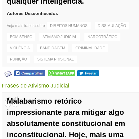
qualquer inteligência.
Autores Desconhecidos
Veja mais frases sobre:
DIREITOS HUMANOS
DISSIMULAÇÃO
BOM SENSO
ATIVISMO JUDICIAL
NARCOTRÁFICO
VIOLÊNCIA
BANDIDAGEM
CRIMINALIDADE
PUNIÇÃO
SISTEMA PRISIONAL
Frases de Ativismo Judicial
Malabarismo retórico
impressionante para mitigar algo
absolutamente constitucional em
inconstitucional. Hoje, mais uma