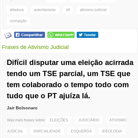
ditadura
autoritarismo
stf
ativismo judicial
corrupção
Frases de Ativismo Judicial
Difícil disputar uma eleição acirrada
tendo um TSE parcial, um TSE que
tem colaborado o tempo todo com
tudo que o PT ajuíza lá.
Jair Bolsonaro
Veja mais frases sobre:
ELEIÇÕES
JUDICIÁRIO
ATIVISMO
JUDICIAL
PARCIALIDADE
ESQUERDA
IDEOLOGIA