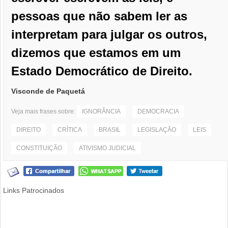
pessoas que não sabem ler as
interpretam para julgar os outros,
dizemos que estamos em um
Estado Democrático de Direito.
Visconde de Paquetá
Veja mais frases sobre:
IGNORÂNCIA
DEMOCRACIA
DIREITO
CRÍTICA
BRASIL
LEGISLAÇÃO
LEIS
CONSTITUIÇÃO
ATIVISMO JUDICIAL
Links Patrocinados