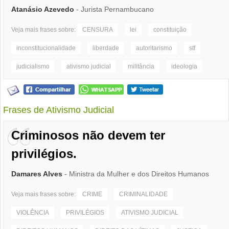
Atanásio Azevedo
- Jurista Pernambucano
Veja mais frases sobre:
CENSURA
lei
constituição
inconstitucionalidade
liberdade
autoritarismo
stf
judicialismo
ativismo judicial
militância
ideologia
Frases de Ativismo Judicial
Criminosos não devem ter
privilégios.
Damares Alves
- Ministra da Mulher e dos Direitos Humanos
Veja mais frases sobre:
CRIME
CRIMINALIDADE
VIOLÊNCIA
PRIVILÉGIOS
ATIVISMO JUDICIAL