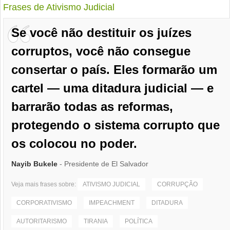
Frases de Ativismo Judicial
Se você não destituir os juízes
corruptos, você não consegue
consertar o país. Eles formarão um
cartel — uma ditadura judicial — e
barrarão todas as reformas,
protegendo o sistema corrupto que
os colocou no poder.
Nayib Bukele
- Presidente de El Salvador
Veja mais frases sobre:
ATIVISMO JUDICIAL
CORRUPÇÃO
CORPORATIVISMO
IMPEACHMENT
DITADURA
AUTORITARISMO
TIRANIA
POLÍTICA