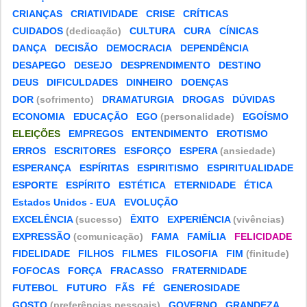
CRIANÇAS
CRIATIVIDADE
CRISE
CRÍTICAS
CUIDADOS
(dedicação)
CULTURA
CURA
CÍNICAS
DANÇA
DECISÃO
DEMOCRACIA
DEPENDÊNCIA
DESAPEGO
DESEJO
DESPRENDIMENTO
DESTINO
DEUS
DIFICULDADES
DINHEIRO
DOENÇAS
DOR
(sofrimento)
DRAMATURGIA
DROGAS
DÚVIDAS
ECONOMIA
EDUCAÇÃO
EGO
(personalidade)
EGOÍSMO
ELEIÇÕES
EMPREGOS
ENTENDIMENTO
EROTISMO
ERROS
ESCRITORES
ESFORÇO
ESPERA
(ansiedade)
ESPERANÇA
ESPÍRITAS
ESPIRITISMO
ESPIRITUALIDADE
ESPORTE
ESPÍRITO
ESTÉTICA
ETERNIDADE
ÉTICA
Estados Unidos - EUA
EVOLUÇÃO
EXCELÊNCIA
(sucesso)
ÊXITO
EXPERIÊNCIA
(vivências)
EXPRESSÃO
(comunicação)
FAMA
FAMÍLIA
FELICIDADE
FIDELIDADE
FILHOS
FILMES
FILOSOFIA
FIM
(finitude)
FOFOCAS
FORÇA
FRACASSO
FRATERNIDADE
FUTEBOL
FUTURO
FÃS
FÉ
GENEROSIDADE
GOSTO
(preferências pessoais)
GOVERNO
GRANDEZA