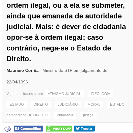
ordem ilegal, ou a ela se submeter,
ainda que emanada de autoridade
judicial. Mais: é dever de cidadania
opor-se à ordem ilegal; caso
contrário, nega-se o Estado de
Direito.
Maurício Corrêa
- Ministro do STF em julgamento de
22/04/1996
Veja mais frases sobre:
ATIVISMO JUDICIAL
IDEOLOGIA
ESTADO
DIREITO
JUDICIÁRIO
MORAL
ESTADO
democratico DE DIREITO
cidadania
justiça