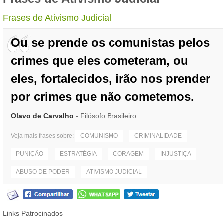
Frases de Ativismo Judicial
Ou se prende os comunistas pelos
crimes que eles cometeram, ou
eles, fortalecidos, irão nos prender
por crimes que não cometemos.
Olavo de Carvalho
- Filósofo Brasileiro
Veja mais frases sobre:
COMUNISMO
CRIMINALIDADE
PUNIÇÃO
ESTRATÉGIA
CORAGEM
INJUSTIÇA
ABUSO DE PODER
ATIVISMO JUDICIAL
Links Patrocinados