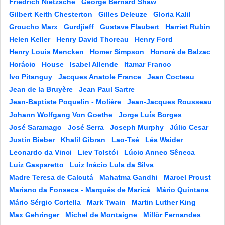
Friedrich Nietzsche
George Bernard Shaw
Gilbert Keith Chesterton
Gilles Deleuze
Gloria Kalil
Groucho Marx
Gurdjieff
Gustave Flaubert
Harriet Rubin
Helen Keller
Henry David Thoreau
Henry Ford
Henry Louis Mencken
Homer Simpson
Honoré de Balzac
Horácio
House
Isabel Allende
Itamar Franco
Ivo Pitanguy
Jacques Anatole France
Jean Cocteau
Jean de la Bruyère
Jean Paul Sartre
Jean-Baptiste Poquelin - Molière
Jean-Jacques Rousseau
Johann Wolfgang Von Goethe
Jorge Luís Borges
José Saramago
José Serra
Joseph Murphy
Júlio Cesar
Justin Bieber
Khalil Gibran
Lao-Tsé
Léa Waider
Leonardo da Vinci
Liev Tolstói
Lúcio Anneo Sêneca
Luiz Gasparetto
Luiz Inácio Lula da Silva
Madre Teresa de Calcutá
Mahatma Gandhi
Marcel Proust
Mariano da Fonseca - Marquês de Maricá
Mário Quintana
Mário Sérgio Cortella
Mark Twain
Martin Luther King
Max Gehringer
Michel de Montaigne
Millôr Fernandes