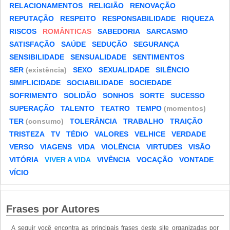
RELACIONAMENTOS
RELIGIÃO
RENOVAÇÃO
REPUTAÇÃO
RESPEITO
RESPONSABILIDADE
RIQUEZA
RISCOS
ROMÂNTICAS
SABEDORIA
SARCASMO
SATISFAÇÃO
SAÚDE
SEDUÇÃO
SEGURANÇA
SENSIBILIDADE
SENSUALIDADE
SENTIMENTOS
SER
(existência)
SEXO
SEXUALIDADE
SILÊNCIO
SIMPLICIDADE
SOCIABILIDADE
SOCIEDADE
SOFRIMENTO
SOLIDÃO
SONHOS
SORTE
SUCESSO
SUPERAÇÃO
TALENTO
TEATRO
TEMPO
(momentos)
TER
(consumo)
TOLERÂNCIA
TRABALHO
TRAIÇÃO
TRISTEZA
TV
TÉDIO
VALORES
VELHICE
VERDADE
VERSO
VIAGENS
VIDA
VIOLÊNCIA
VIRTUDES
VISÃO
VITÓRIA
VIVER A VIDA
VIVÊNCIA
VOCAÇÃO
VONTADE
VÍCIO
Frases por Autores
A seguir você encontra as principais frases deste site organizadas por