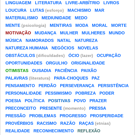
LINGUAGEM
LITERATURA
LIVRE-ARBÍTRIO
LIVROS
LOUCURA
LUTAS
(esforço)
MACHISMO
MAR
MATERIALISMO
MEDIUNIDADE
MEDO
MENTE
(psicologia)
MENTIRAS
MODA
MORAL
MORTE
MOTIVAÇÃO
MUDANÇA
MULHER
MULHERES
MUNDO
MÚSICA
NAMORADOS
NATAL
NATUREZA
NATUREZA HUMANA
NEGÓCIOS
NOVELAS
OBSTÁCULOS
(dificuldades)
ÓCIO
(lazer)
OCUPAÇÃO
OPORTUNIDADES
ORGULHO
ORIGINALIDADE
OTIMISTAS
OUSADIA
PACIÊNCIA
PAIXÃO
PALAVRAS
(literatura)
PARA-CHOQUES
PAZ
PENSAMENTO
PERDÃO
PERSEVERANÇA
PERSISTÊNCIA
PERSONALIDADE
PESSIMISMO
POBREZA
PODER
POESIA
POLÍTICA
POSITIVAS
POVO
PRAZER
PRECONCEITO
PRESENTE
(momento)
PRESSA
PRESSÃO
PROBLEMAS
PROGRESSO
PROSPERIDADE
PROVÉRBIOS
RACISMO
RAZÃO
RAÇAS
(etnias)
REALIDADE
RECONHECIMENTO
REFLEXÃO