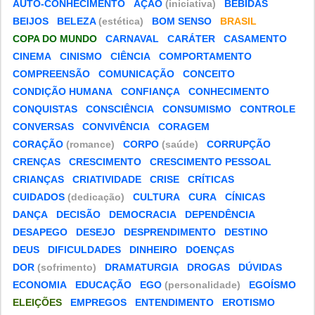
AUTO-CONHECIMENTO
AÇÃO
(iniciativa)
BEBIDAS
BEIJOS
BELEZA
(estética)
BOM SENSO
BRASIL
COPA DO MUNDO
CARNAVAL
CARÁTER
CASAMENTO
CINEMA
CINISMO
CIÊNCIA
COMPORTAMENTO
COMPREENSÃO
COMUNICAÇÃO
CONCEITO
CONDIÇÃO HUMANA
CONFIANÇA
CONHECIMENTO
CONQUISTAS
CONSCIÊNCIA
CONSUMISMO
CONTROLE
CONVERSAS
CONVIVÊNCIA
CORAGEM
CORAÇÃO
(romance)
CORPO
(saúde)
CORRUPÇÃO
CRENÇAS
CRESCIMENTO
CRESCIMENTO PESSOAL
CRIANÇAS
CRIATIVIDADE
CRISE
CRÍTICAS
CUIDADOS
(dedicação)
CULTURA
CURA
CÍNICAS
DANÇA
DECISÃO
DEMOCRACIA
DEPENDÊNCIA
DESAPEGO
DESEJO
DESPRENDIMENTO
DESTINO
DEUS
DIFICULDADES
DINHEIRO
DOENÇAS
DOR
(sofrimento)
DRAMATURGIA
DROGAS
DÚVIDAS
ECONOMIA
EDUCAÇÃO
EGO
(personalidade)
EGOÍSMO
ELEIÇÕES
EMPREGOS
ENTENDIMENTO
EROTISMO