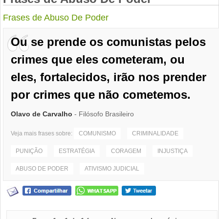
Frases de Abuso De Poder
Ou se prende os comunistas pelos
crimes que eles cometeram, ou
eles, fortalecidos, irão nos prender
por crimes que não cometemos.
Olavo de Carvalho
- Filósofo Brasileiro
Veja mais frases sobre:
COMUNISMO
CRIMINALIDADE
PUNIÇÃO
ESTRATÉGIA
CORAGEM
INJUSTIÇA
ABUSO DE PODER
ATIVISMO JUDICIAL