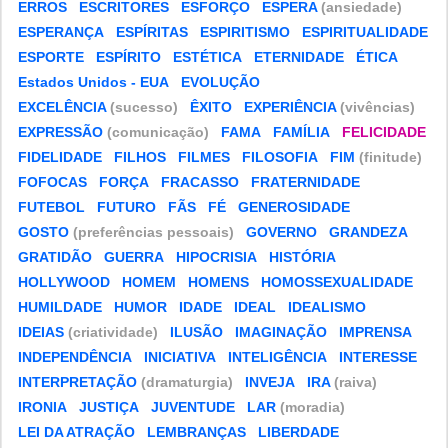
ERROS
ESCRITORES
ESFORÇO
ESPERA
(ansiedade)
ESPERANÇA
ESPÍRITAS
ESPIRITISMO
ESPIRITUALIDADE
ESPORTE
ESPÍRITO
ESTÉTICA
ETERNIDADE
ÉTICA
Estados Unidos - EUA
EVOLUÇÃO
EXCELÊNCIA
(sucesso)
ÊXITO
EXPERIÊNCIA
(vivências)
EXPRESSÃO
(comunicação)
FAMA
FAMÍLIA
FELICIDADE
FIDELIDADE
FILHOS
FILMES
FILOSOFIA
FIM
(finitude)
FOFOCAS
FORÇA
FRACASSO
FRATERNIDADE
FUTEBOL
FUTURO
FÃS
FÉ
GENEROSIDADE
GOSTO
(preferências pessoais)
GOVERNO
GRANDEZA
GRATIDÃO
GUERRA
HIPOCRISIA
HISTÓRIA
HOLLYWOOD
HOMEM
HOMENS
HOMOSSEXUALIDADE
HUMILDADE
HUMOR
IDADE
IDEAL
IDEALISMO
IDEIAS
(criatividade)
ILUSÃO
IMAGINAÇÃO
IMPRENSA
INDEPENDÊNCIA
INICIATIVA
INTELIGÊNCIA
INTERESSE
INTERPRETAÇÃO
(dramaturgia)
INVEJA
IRA
(raiva)
IRONIA
JUSTIÇA
JUVENTUDE
LAR
(moradia)
LEI DA ATRAÇÃO
LEMBRANÇAS
LIBERDADE