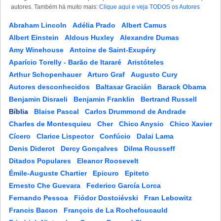
autores. Também há muito mais:
Clique aqui e veja TODOS os Autores
Abraham Lincoln
Adélia Prado
Albert Camus
Albert Einstein
Aldous Huxley
Alexandre Dumas
Amy Winehouse
Antoine de Saint-Exupéry
Aparício Torelly - Barão de Itararé
Aristóteles
Arthur Schopenhauer
Arturo Graf
Augusto Cury
Autores desconhecidos
Baltasar Gracián
Barack Obama
Benjamin Disraeli
Benjamin Franklin
Bertrand Russell
Bíblia
Blaise Pascal
Carlos Drummond de Andrade
Charles de Montesquieu
Cher
Chico Anysio
Chico Xavier
Cícero
Clarice Lispector
Confúcio
Dalai Lama
Denis Diderot
Dercy Gonçalves
Dilma Rousseff
Ditados Populares
Eleanor Roosevelt
Émile-Auguste Chartier
Epicuro
Epiteto
Ernesto Che Guevara
Federico García Lorca
Fernando Pessoa
Fiódor Dostoiévski
Fran Lebowitz
Francis Bacon
François de La Rochefoucauld