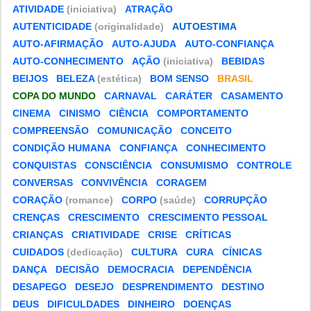
ATIVIDADE
(iniciativa)
ATRAÇÃO
AUTENTICIDADE
(originalidade)
AUTOESTIMA
AUTO-AFIRMAÇÃO
AUTO-AJUDA
AUTO-CONFIANÇA
AUTO-CONHECIMENTO
AÇÃO
(iniciativa)
BEBIDAS
BEIJOS
BELEZA
(estética)
BOM SENSO
BRASIL
COPA DO MUNDO
CARNAVAL
CARÁTER
CASAMENTO
CINEMA
CINISMO
CIÊNCIA
COMPORTAMENTO
COMPREENSÃO
COMUNICAÇÃO
CONCEITO
CONDIÇÃO HUMANA
CONFIANÇA
CONHECIMENTO
CONQUISTAS
CONSCIÊNCIA
CONSUMISMO
CONTROLE
CONVERSAS
CONVIVÊNCIA
CORAGEM
CORAÇÃO
(romance)
CORPO
(saúde)
CORRUPÇÃO
CRENÇAS
CRESCIMENTO
CRESCIMENTO PESSOAL
CRIANÇAS
CRIATIVIDADE
CRISE
CRÍTICAS
CUIDADOS
(dedicação)
CULTURA
CURA
CÍNICAS
DANÇA
DECISÃO
DEMOCRACIA
DEPENDÊNCIA
DESAPEGO
DESEJO
DESPRENDIMENTO
DESTINO
DEUS
DIFICULDADES
DINHEIRO
DOENÇAS