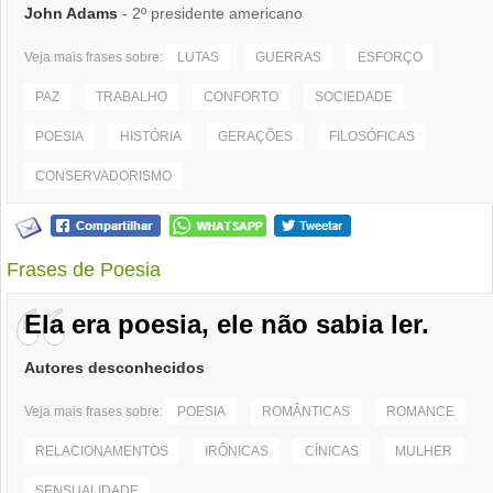
John Adams
- 2º presidente americano
Veja mais frases sobre:
LUTAS
GUERRAS
ESFORÇO
PAZ
TRABALHO
CONFORTO
SOCIEDADE
POESIA
HISTÓRIA
GERAÇÕES
FILOSÓFICAS
CONSERVADORISMO
Frases de Poesia
Ela era poesia, ele não sabia ler.
Autores desconhecidos
Veja mais frases sobre:
POESIA
ROMÂNTICAS
ROMANCE
RELACIONAMENTOS
IRÔNICAS
CÍNICAS
MULHER
SENSUALIDADE