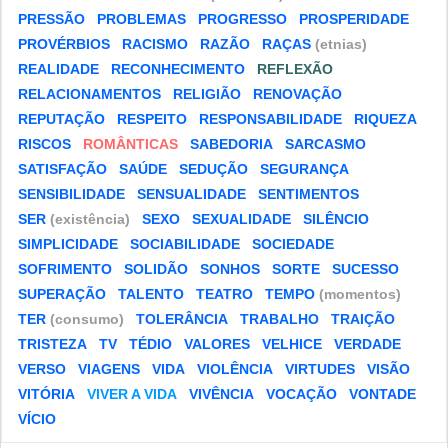
PRESSÃO
PROBLEMAS
PROGRESSO
PROSPERIDADE
PROVÉRBIOS
RACISMO
RAZÃO
RAÇAS
(etnias)
REALIDADE
RECONHECIMENTO
REFLEXÃO
RELACIONAMENTOS
RELIGIÃO
RENOVAÇÃO
REPUTAÇÃO
RESPEITO
RESPONSABILIDADE
RIQUEZA
RISCOS
ROMÂNTICAS
SABEDORIA
SARCASMO
SATISFAÇÃO
SAÚDE
SEDUÇÃO
SEGURANÇA
SENSIBILIDADE
SENSUALIDADE
SENTIMENTOS
SER
(existência)
SEXO
SEXUALIDADE
SILÊNCIO
SIMPLICIDADE
SOCIABILIDADE
SOCIEDADE
SOFRIMENTO
SOLIDÃO
SONHOS
SORTE
SUCESSO
SUPERAÇÃO
TALENTO
TEATRO
TEMPO
(momentos)
TER
(consumo)
TOLERÂNCIA
TRABALHO
TRAIÇÃO
TRISTEZA
TV
TÉDIO
VALORES
VELHICE
VERDADE
VERSO
VIAGENS
VIDA
VIOLÊNCIA
VIRTUDES
VISÃO
VITÓRIA
VIVER A VIDA
VIVÊNCIA
VOCAÇÃO
VONTADE
VÍCIO