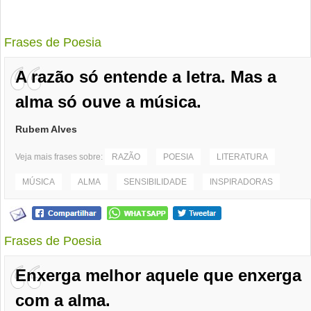
Frases de Poesia
A razão só entende a letra. Mas a
alma só ouve a música.
Rubem Alves
Veja mais frases sobre:
RAZÃO
POESIA
LITERATURA
MÚSICA
ALMA
SENSIBILIDADE
INSPIRADORAS
Frases de Poesia
Enxerga melhor aquele que enxerga
com a alma.