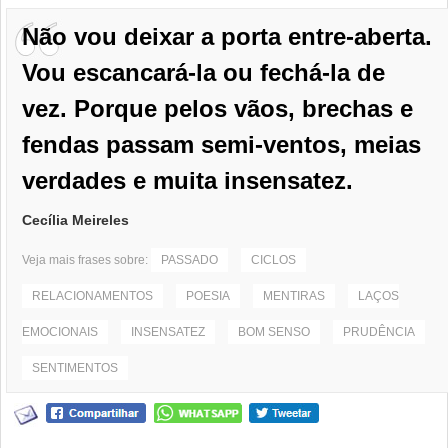
Não vou deixar a porta entre-aberta.
Vou escancará-la ou fechá-la de
vez. Porque pelos vãos, brechas e
fendas passam semi-ventos, meias
verdades e muita insensatez.
Cecília Meireles
Veja mais frases sobre:
PASSADO
CICLOS
RELACIONAMENTOS
POESIA
MENTIRAS
LAÇOS
EMOCIONAIS
INSENSATEZ
BOM SENSO
PRUDÊNCIA
SENTIMENTOS