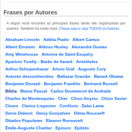
Frases por Autores
A seguir você encontra as principais frases deste site organizadas por
autores. Também há muito mais:
Clique aqui e veja TODOS os Autores
Abraham Lincoln
Adélia Prado
Albert Camus
Albert Einstein
Aldous Huxley
Alexandre Dumas
Amy Winehouse
Antoine de Saint-Exupéry
Aparício Torelly - Barão de Itararé
Aristóteles
Arthur Schopenhauer
Arturo Graf
Augusto Cury
Autores desconhecidos
Baltasar Gracián
Barack Obama
Benjamin Disraeli
Benjamin Franklin
Bertrand Russell
Bíblia
Blaise Pascal
Carlos Drummond de Andrade
Charles de Montesquieu
Cher
Chico Anysio
Chico Xavier
Cícero
Clarice Lispector
Confúcio
Dalai Lama
Denis Diderot
Dercy Gonçalves
Dilma Rousseff
Ditados Populares
Eleanor Roosevelt
Émile-Auguste Chartier
Epicuro
Epiteto