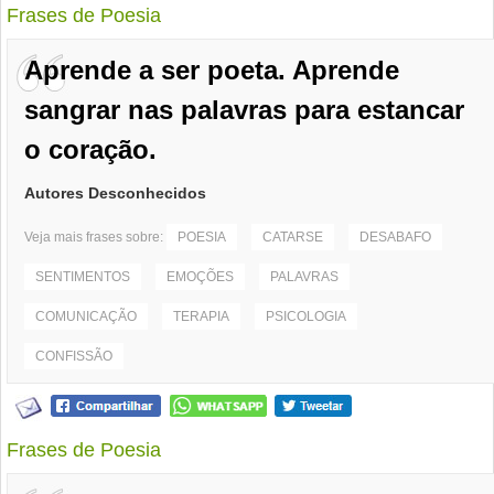
Frases de Poesia
Aprende a ser poeta. Aprende
sangrar nas palavras para estancar
o coração.
Autores Desconhecidos
Veja mais frases sobre:
POESIA
CATARSE
DESABAFO
SENTIMENTOS
EMOÇÕES
PALAVRAS
COMUNICAÇÃO
TERAPIA
PSICOLOGIA
CONFISSÃO
Frases de Poesia