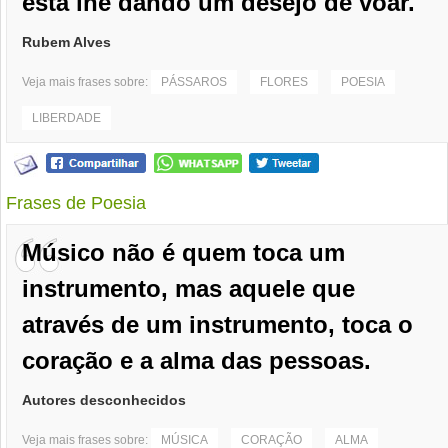
está lhe dando um desejo de voar.
Rubem Alves
Veja mais frases sobre:
PÁSSAROS
FLORES
POESIA
LIBERDADE
Frases de Poesia
Músico não é quem toca um
instrumento, mas aquele que
através de um instrumento, toca o
coração e a alma das pessoas.
Autores desconhecidos
Veja mais frases sobre:
MÚSICA
CORAÇÃO
ALMA