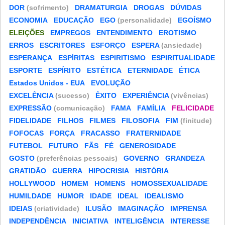
DOR
(sofrimento)
DRAMATURGIA
DROGAS
DÚVIDAS
ECONOMIA
EDUCAÇÃO
EGO
(personalidade)
EGOÍSMO
ELEIÇÕES
EMPREGOS
ENTENDIMENTO
EROTISMO
ERROS
ESCRITORES
ESFORÇO
ESPERA
(ansiedade)
ESPERANÇA
ESPÍRITAS
ESPIRITISMO
ESPIRITUALIDADE
ESPORTE
ESPÍRITO
ESTÉTICA
ETERNIDADE
ÉTICA
Estados Unidos - EUA
EVOLUÇÃO
EXCELÊNCIA
(sucesso)
ÊXITO
EXPERIÊNCIA
(vivências)
EXPRESSÃO
(comunicação)
FAMA
FAMÍLIA
FELICIDADE
FIDELIDADE
FILHOS
FILMES
FILOSOFIA
FIM
(finitude)
FOFOCAS
FORÇA
FRACASSO
FRATERNIDADE
FUTEBOL
FUTURO
FÃS
FÉ
GENEROSIDADE
GOSTO
(preferências pessoais)
GOVERNO
GRANDEZA
GRATIDÃO
GUERRA
HIPOCRISIA
HISTÓRIA
HOLLYWOOD
HOMEM
HOMENS
HOMOSSEXUALIDADE
HUMILDADE
HUMOR
IDADE
IDEAL
IDEALISMO
IDEIAS
(criatividade)
ILUSÃO
IMAGINAÇÃO
IMPRENSA
INDEPENDÊNCIA
INICIATIVA
INTELIGÊNCIA
INTERESSE