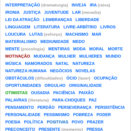
INTERPRETAÇÃO
(dramaturgia)
INVEJA
IRA
(raiva)
IRONIA
JUSTIÇA
JUVENTUDE
LAR
(moradia)
LEI DA ATRAÇÃO
LEMBRANÇAS
LIBERDADE
LINGUAGEM
LITERATURA
LIVRE-ARBÍTRIO
LIVROS
LOUCURA
LUTAS
(esforço)
MACHISMO
MAR
MATERIALISMO
MEDIUNIDADE
MEDO
MENTE
(psicologia)
MENTIRAS
MODA
MORAL
MORTE
MOTIVAÇÃO
MUDANÇA
MULHER
MULHERES
MUNDO
MÚSICA
NAMORADOS
NATAL
NATUREZA
NATUREZA HUMANA
NEGÓCIOS
NOVELAS
OBSTÁCULOS
(dificuldades)
ÓCIO
(lazer)
OCUPAÇÃO
OPORTUNIDADES
ORGULHO
ORIGINALIDADE
OTIMISTAS
OUSADIA
PACIÊNCIA
PAIXÃO
PALAVRAS
(literatura)
PARA-CHOQUES
PAZ
PENSAMENTO
PERDÃO
PERSEVERANÇA
PERSISTÊNCIA
PERSONALIDADE
PESSIMISMO
POBREZA
PODER
POESIA
POLÍTICA
POSITIVAS
POVO
PRAZER
PRECONCEITO
PRESENTE
(momento)
PRESSA