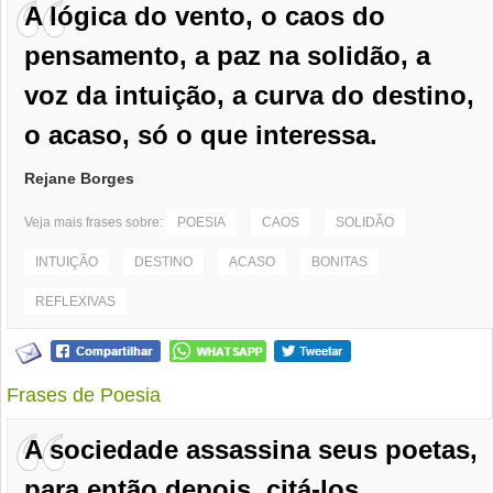
A lógica do vento, o caos do
pensamento, a paz na solidão, a
voz da intuição, a curva do destino,
o acaso, só o que interessa.
Rejane Borges
Veja mais frases sobre:
POESIA
CAOS
SOLIDÃO
INTUIÇÃO
DESTINO
ACASO
BONITAS
REFLEXIVAS
Frases de Poesia
A sociedade assassina seus poetas,
para então depois, citá-los.