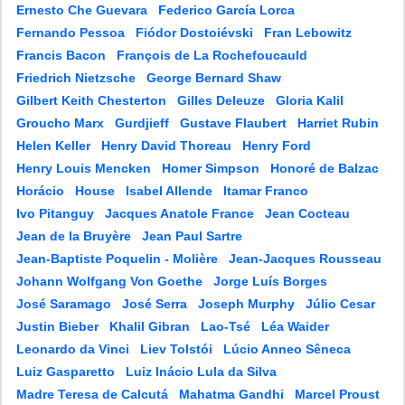
Ernesto Che Guevara
Federico García Lorca
Fernando Pessoa
Fiódor Dostoiévski
Fran Lebowitz
Francis Bacon
François de La Rochefoucauld
Friedrich Nietzsche
George Bernard Shaw
Gilbert Keith Chesterton
Gilles Deleuze
Gloria Kalil
Groucho Marx
Gurdjieff
Gustave Flaubert
Harriet Rubin
Helen Keller
Henry David Thoreau
Henry Ford
Henry Louis Mencken
Homer Simpson
Honoré de Balzac
Horácio
House
Isabel Allende
Itamar Franco
Ivo Pitanguy
Jacques Anatole France
Jean Cocteau
Jean de la Bruyère
Jean Paul Sartre
Jean-Baptiste Poquelin - Molière
Jean-Jacques Rousseau
Johann Wolfgang Von Goethe
Jorge Luís Borges
José Saramago
José Serra
Joseph Murphy
Júlio Cesar
Justin Bieber
Khalil Gibran
Lao-Tsé
Léa Waider
Leonardo da Vinci
Liev Tolstói
Lúcio Anneo Sêneca
Luiz Gasparetto
Luiz Inácio Lula da Silva
Madre Teresa de Calcutá
Mahatma Gandhi
Marcel Proust