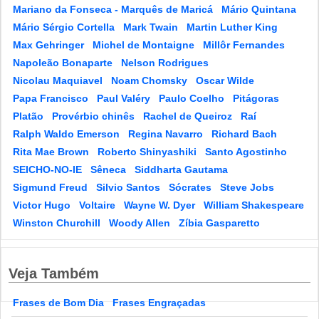
Mariano da Fonseca - Marquês de Maricá
Mário Quintana
Mário Sérgio Cortella
Mark Twain
Martin Luther King
Max Gehringer
Michel de Montaigne
Millôr Fernandes
Napoleão Bonaparte
Nelson Rodrigues
Nicolau Maquiavel
Noam Chomsky
Oscar Wilde
Papa Francisco
Paul Valéry
Paulo Coelho
Pitágoras
Platão
Provérbio chinês
Rachel de Queiroz
Raí
Ralph Waldo Emerson
Regina Navarro
Richard Bach
Rita Mae Brown
Roberto Shinyashiki
Santo Agostinho
SEICHO-NO-IE
Sêneca
Siddharta Gautama
Sigmund Freud
Silvio Santos
Sócrates
Steve Jobs
Victor Hugo
Voltaire
Wayne W. Dyer
William Shakespeare
Winston Churchill
Woody Allen
Zíbia Gasparetto
Veja Também
Frases de Bom Dia
Frases Engraçadas