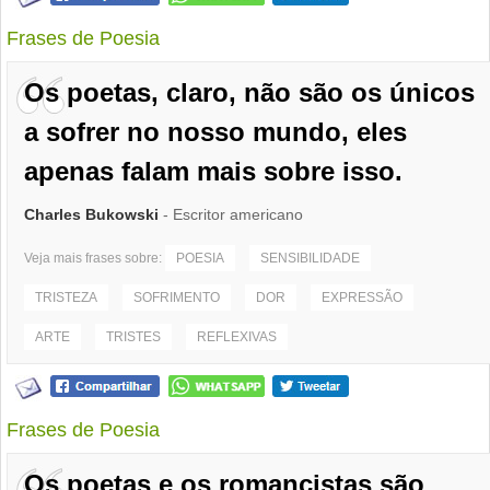
Frases de Poesia
Os poetas, claro, não são os únicos
a sofrer no nosso mundo, eles
apenas falam mais sobre isso.
Charles Bukowski
- Escritor americano
Veja mais frases sobre:
POESIA
SENSIBILIDADE
TRISTEZA
SOFRIMENTO
DOR
EXPRESSÃO
ARTE
TRISTES
REFLEXIVAS
Frases de Poesia
Os poetas e os romancistas são