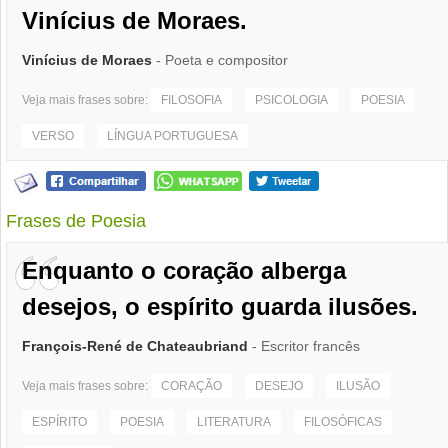
Vinícius de Moraes.
Vinícius de Moraes
- Poeta e compositor
Veja mais frases sobre:
FILOSOFIA
PSICOLOGIA
POESIA
VERSO
LÍNGUA PORTUGUESA
Frases de Poesia
Enquanto o coração alberga
desejos, o espírito guarda ilusões.
François-René de Chateaubriand
- Escritor francês
Veja mais frases sobre:
CORAÇÃO
DESEJO
ILUSÃO
ESPÍRITO
POESIA
LITERATURA
FILOSÓFICAS