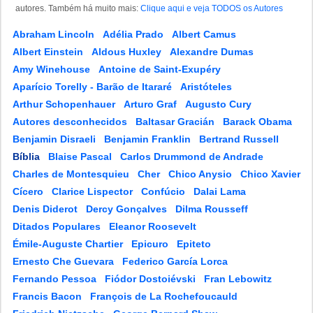
autores. Também há muito mais:
Clique aqui e veja TODOS os Autores
Abraham Lincoln
Adélia Prado
Albert Camus
Albert Einstein
Aldous Huxley
Alexandre Dumas
Amy Winehouse
Antoine de Saint-Exupéry
Aparício Torelly - Barão de Itararé
Aristóteles
Arthur Schopenhauer
Arturo Graf
Augusto Cury
Autores desconhecidos
Baltasar Gracián
Barack Obama
Benjamin Disraeli
Benjamin Franklin
Bertrand Russell
Bíblia
Blaise Pascal
Carlos Drummond de Andrade
Charles de Montesquieu
Cher
Chico Anysio
Chico Xavier
Cícero
Clarice Lispector
Confúcio
Dalai Lama
Denis Diderot
Dercy Gonçalves
Dilma Rousseff
Ditados Populares
Eleanor Roosevelt
Émile-Auguste Chartier
Epicuro
Epiteto
Ernesto Che Guevara
Federico García Lorca
Fernando Pessoa
Fiódor Dostoiévski
Fran Lebowitz
Francis Bacon
François de La Rochefoucauld