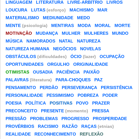
LINGUAGEM
LITERATURA
LIVRE-ARBÍTRIO
LIVROS
LOUCURA
LUTAS
(esforço)
MACHISMO
MAR
MATERIALISMO
MEDIUNIDADE
MEDO
MENTE
(psicologia)
MENTIRAS
MODA
MORAL
MORTE
MOTIVAÇÃO
MUDANÇA
MULHER
MULHERES
MUNDO
MÚSICA
NAMORADOS
NATAL
NATUREZA
NATUREZA HUMANA
NEGÓCIOS
NOVELAS
OBSTÁCULOS
(dificuldades)
ÓCIO
(lazer)
OCUPAÇÃO
OPORTUNIDADES
ORGULHO
ORIGINALIDADE
OTIMISTAS
OUSADIA
PACIÊNCIA
PAIXÃO
PALAVRAS
(literatura)
PARA-CHOQUES
PAZ
PENSAMENTO
PERDÃO
PERSEVERANÇA
PERSISTÊNCIA
PERSONALIDADE
PESSIMISMO
POBREZA
PODER
POESIA
POLÍTICA
POSITIVAS
POVO
PRAZER
PRECONCEITO
PRESENTE
(momento)
PRESSA
PRESSÃO
PROBLEMAS
PROGRESSO
PROSPERIDADE
PROVÉRBIOS
RACISMO
RAZÃO
RAÇAS
(etnias)
REALIDADE
RECONHECIMENTO
REFLEXÃO