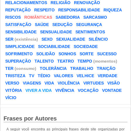
RELACIONAMENTOS
RELIGIÃO
RENOVAÇÃO
REPUTAÇÃO
RESPEITO
RESPONSABILIDADE
RIQUEZA
RISCOS
ROMÂNTICAS
SABEDORIA
SARCASMO
SATISFAÇÃO
SAÚDE
SEDUÇÃO
SEGURANÇA
SENSIBILIDADE
SENSUALIDADE
SENTIMENTOS
SER
(existência)
SEXO
SEXUALIDADE
SILÊNCIO
SIMPLICIDADE
SOCIABILIDADE
SOCIEDADE
SOFRIMENTO
SOLIDÃO
SONHOS
SORTE
SUCESSO
SUPERAÇÃO
TALENTO
TEATRO
TEMPO
(momentos)
TER
(consumo)
TOLERÂNCIA
TRABALHO
TRAIÇÃO
TRISTEZA
TV
TÉDIO
VALORES
VELHICE
VERDADE
VERSO
VIAGENS
VIDA
VIOLÊNCIA
VIRTUDES
VISÃO
VITÓRIA
VIVER A VIDA
VIVÊNCIA
VOCAÇÃO
VONTADE
VÍCIO
Frases por Autores
A seguir você encontra as principais frases deste site organizadas por