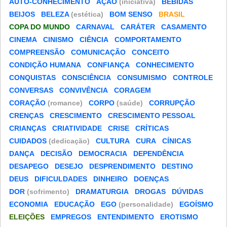
AUTO-CONHECIMENTO
AÇÃO
(iniciativa)
BEBIDAS
BEIJOS
BELEZA
(estética)
BOM SENSO
BRASIL
COPA DO MUNDO
CARNAVAL
CARÁTER
CASAMENTO
CINEMA
CINISMO
CIÊNCIA
COMPORTAMENTO
COMPREENSÃO
COMUNICAÇÃO
CONCEITO
CONDIÇÃO HUMANA
CONFIANÇA
CONHECIMENTO
CONQUISTAS
CONSCIÊNCIA
CONSUMISMO
CONTROLE
CONVERSAS
CONVIVÊNCIA
CORAGEM
CORAÇÃO
(romance)
CORPO
(saúde)
CORRUPÇÃO
CRENÇAS
CRESCIMENTO
CRESCIMENTO PESSOAL
CRIANÇAS
CRIATIVIDADE
CRISE
CRÍTICAS
CUIDADOS
(dedicação)
CULTURA
CURA
CÍNICAS
DANÇA
DECISÃO
DEMOCRACIA
DEPENDÊNCIA
DESAPEGO
DESEJO
DESPRENDIMENTO
DESTINO
DEUS
DIFICULDADES
DINHEIRO
DOENÇAS
DOR
(sofrimento)
DRAMATURGIA
DROGAS
DÚVIDAS
ECONOMIA
EDUCAÇÃO
EGO
(personalidade)
EGOÍSMO
ELEIÇÕES
EMPREGOS
ENTENDIMENTO
EROTISMO