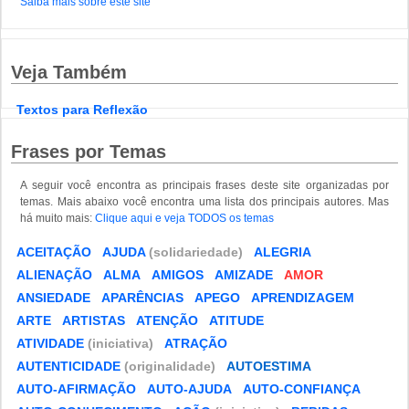
Saiba mais sobre este site
Veja Também
Textos para Reflexão
Frases por Temas
A seguir você encontra as principais frases deste site organizadas por
temas. Mais abaixo você encontra uma lista dos principais autores. Mas
há muito mais:
Clique aqui e veja TODOS os temas
ACEITAÇÃO
AJUDA
(solidariedade)
ALEGRIA
ALIENAÇÃO
ALMA
AMIGOS
AMIZADE
AMOR
ANSIEDADE
APARÊNCIAS
APEGO
APRENDIZAGEM
ARTE
ARTISTAS
ATENÇÃO
ATITUDE
ATIVIDADE
(iniciativa)
ATRAÇÃO
AUTENTICIDADE
(originalidade)
AUTOESTIMA
AUTO-AFIRMAÇÃO
AUTO-AJUDA
AUTO-CONFIANÇA