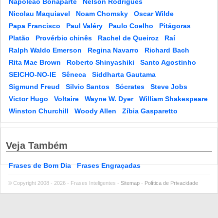
Napoleão Bonaparte
Nelson Rodrigues
Nicolau Maquiavel
Noam Chomsky
Oscar Wilde
Papa Francisco
Paul Valéry
Paulo Coelho
Pitágoras
Platão
Provérbio chinês
Rachel de Queiroz
Raí
Ralph Waldo Emerson
Regina Navarro
Richard Bach
Rita Mae Brown
Roberto Shinyashiki
Santo Agostinho
SEICHO-NO-IE
Sêneca
Siddharta Gautama
Sigmund Freud
Silvio Santos
Sócrates
Steve Jobs
Victor Hugo
Voltaire
Wayne W. Dyer
William Shakespeare
Winston Churchill
Woody Allen
Zíbia Gasparetto
Veja Também
Frases de Bom Dia
Frases Engraçadas
© Copyright 2008 - 2026 - Frases Inteligentes -
Sitemap
-
Política de Privacidade