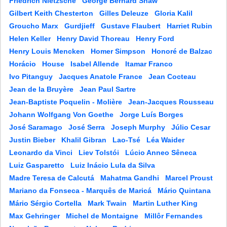
Friedrich Nietzsche
George Bernard Shaw
Gilbert Keith Chesterton
Gilles Deleuze
Gloria Kalil
Groucho Marx
Gurdjieff
Gustave Flaubert
Harriet Rubin
Helen Keller
Henry David Thoreau
Henry Ford
Henry Louis Mencken
Homer Simpson
Honoré de Balzac
Horácio
House
Isabel Allende
Itamar Franco
Ivo Pitanguy
Jacques Anatole France
Jean Cocteau
Jean de la Bruyère
Jean Paul Sartre
Jean-Baptiste Poquelin - Molière
Jean-Jacques Rousseau
Johann Wolfgang Von Goethe
Jorge Luís Borges
José Saramago
José Serra
Joseph Murphy
Júlio Cesar
Justin Bieber
Khalil Gibran
Lao-Tsé
Léa Waider
Leonardo da Vinci
Liev Tolstói
Lúcio Anneo Sêneca
Luiz Gasparetto
Luiz Inácio Lula da Silva
Madre Teresa de Calcutá
Mahatma Gandhi
Marcel Proust
Mariano da Fonseca - Marquês de Maricá
Mário Quintana
Mário Sérgio Cortella
Mark Twain
Martin Luther King
Max Gehringer
Michel de Montaigne
Millôr Fernandes