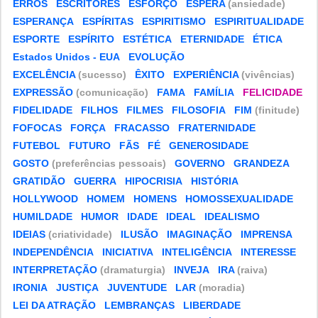
ERROS
ESCRITORES
ESFORÇO
ESPERA
(ansiedade)
ESPERANÇA
ESPÍRITAS
ESPIRITISMO
ESPIRITUALIDADE
ESPORTE
ESPÍRITO
ESTÉTICA
ETERNIDADE
ÉTICA
Estados Unidos - EUA
EVOLUÇÃO
EXCELÊNCIA
(sucesso)
ÊXITO
EXPERIÊNCIA
(vivências)
EXPRESSÃO
(comunicação)
FAMA
FAMÍLIA
FELICIDADE
FIDELIDADE
FILHOS
FILMES
FILOSOFIA
FIM
(finitude)
FOFOCAS
FORÇA
FRACASSO
FRATERNIDADE
FUTEBOL
FUTURO
FÃS
FÉ
GENEROSIDADE
GOSTO
(preferências pessoais)
GOVERNO
GRANDEZA
GRATIDÃO
GUERRA
HIPOCRISIA
HISTÓRIA
HOLLYWOOD
HOMEM
HOMENS
HOMOSSEXUALIDADE
HUMILDADE
HUMOR
IDADE
IDEAL
IDEALISMO
IDEIAS
(criatividade)
ILUSÃO
IMAGINAÇÃO
IMPRENSA
INDEPENDÊNCIA
INICIATIVA
INTELIGÊNCIA
INTERESSE
INTERPRETAÇÃO
(dramaturgia)
INVEJA
IRA
(raiva)
IRONIA
JUSTIÇA
JUVENTUDE
LAR
(moradia)
LEI DA ATRAÇÃO
LEMBRANÇAS
LIBERDADE