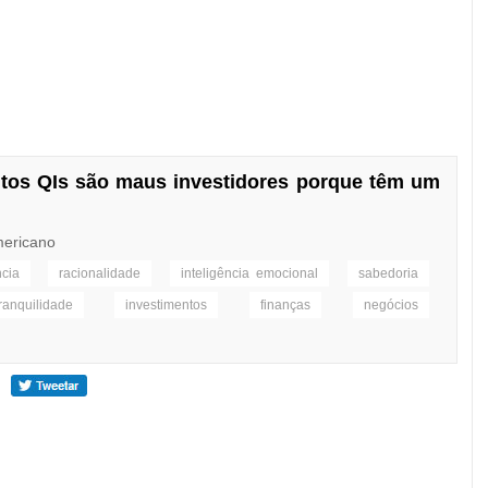
tos QIs são maus investidores porque têm um
mericano
ncia
racionalidade
inteligência emocional
sabedoria
tranquilidade
investimentos
finanças
negócios