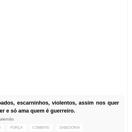
ados, escarninhos, violentos, assim nos quer
her e só ama quem é guerreiro.
o alemão
M
FORÇA
COMBATE
SABEDORIA