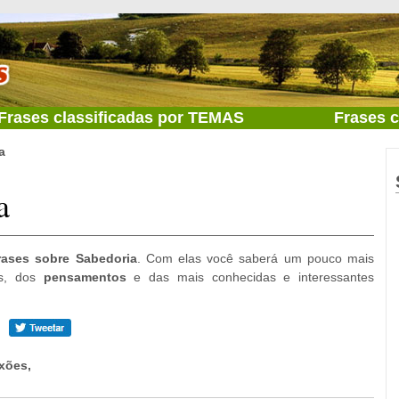
Frases classificadas por TEMAS
Frases 
a
a
rases sobre Sabedoria
. Com elas você saberá um pouco mais
es, dos
pensamentos
e das mais conhecidas e interessantes
xões,