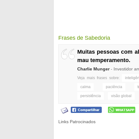
Frases de Sabedoria
Muitas pessoas com al
mau temperamento.
Charlie Munger
- Investidor a
Veja mais frases sobre:
inteligê
calma
paciência
persistência
visão global
Links Patrocinados