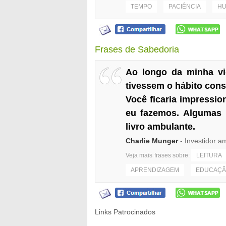
TEMPO
PACIÊNCIA
HU
Frases de Sabedoria
Ao longo da minha vi
tivessem o hábito cons
Você ficaria impressio
eu fazemos. Algumas 
livro ambulante.
Charlie Munger
- Investidor a
Veja mais frases sobre:
LEITURA
APRENDIZAGEM
EDUCAÇ
Links Patrocinados