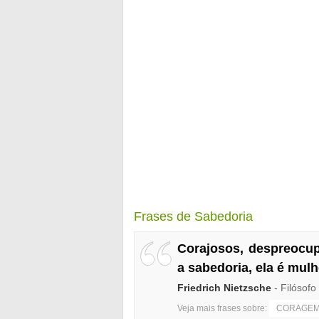
Frases de Sabedoria
Corajosos, despreocup
a sabedoria, ela é mul
Friedrich Nietzsche
- Filósof
Veja mais frases sobre:
CORAGE