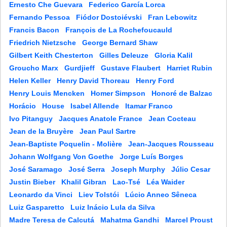
Ernesto Che Guevara
Federico García Lorca
Fernando Pessoa
Fiódor Dostoiévski
Fran Lebowitz
Francis Bacon
François de La Rochefoucauld
Friedrich Nietzsche
George Bernard Shaw
Gilbert Keith Chesterton
Gilles Deleuze
Gloria Kalil
Groucho Marx
Gurdjieff
Gustave Flaubert
Harriet Rubin
Helen Keller
Henry David Thoreau
Henry Ford
Henry Louis Mencken
Homer Simpson
Honoré de Balzac
Horácio
House
Isabel Allende
Itamar Franco
Ivo Pitanguy
Jacques Anatole France
Jean Cocteau
Jean de la Bruyère
Jean Paul Sartre
Jean-Baptiste Poquelin - Molière
Jean-Jacques Rousseau
Johann Wolfgang Von Goethe
Jorge Luís Borges
José Saramago
José Serra
Joseph Murphy
Júlio Cesar
Justin Bieber
Khalil Gibran
Lao-Tsé
Léa Waider
Leonardo da Vinci
Liev Tolstói
Lúcio Anneo Sêneca
Luiz Gasparetto
Luiz Inácio Lula da Silva
Madre Teresa de Calcutá
Mahatma Gandhi
Marcel Proust