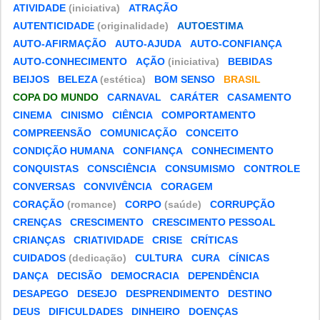
ATIVIDADE
(iniciativa)
ATRAÇÃO
AUTENTICIDADE
(originalidade)
AUTOESTIMA
AUTO-AFIRMAÇÃO
AUTO-AJUDA
AUTO-CONFIANÇA
AUTO-CONHECIMENTO
AÇÃO
(iniciativa)
BEBIDAS
BEIJOS
BELEZA
(estética)
BOM SENSO
BRASIL
COPA DO MUNDO
CARNAVAL
CARÁTER
CASAMENTO
CINEMA
CINISMO
CIÊNCIA
COMPORTAMENTO
COMPREENSÃO
COMUNICAÇÃO
CONCEITO
CONDIÇÃO HUMANA
CONFIANÇA
CONHECIMENTO
CONQUISTAS
CONSCIÊNCIA
CONSUMISMO
CONTROLE
CONVERSAS
CONVIVÊNCIA
CORAGEM
CORAÇÃO
(romance)
CORPO
(saúde)
CORRUPÇÃO
CRENÇAS
CRESCIMENTO
CRESCIMENTO PESSOAL
CRIANÇAS
CRIATIVIDADE
CRISE
CRÍTICAS
CUIDADOS
(dedicação)
CULTURA
CURA
CÍNICAS
DANÇA
DECISÃO
DEMOCRACIA
DEPENDÊNCIA
DESAPEGO
DESEJO
DESPRENDIMENTO
DESTINO
DEUS
DIFICULDADES
DINHEIRO
DOENÇAS