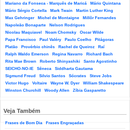
Mariano da Fonseca - Marquês de Maricá
Mário Quintana
Mário Sérgio Cortella
Mark Twain
Martin Luther King
Max Gehringer
Michel de Montaigne
Millôr Fernandes
Napoleão Bonaparte
Nelson Rodrigues
Nicolau Maquiavel
Noam Chomsky
Oscar Wilde
Papa Francisco
Paul Valéry
Paulo Coelho
Pitágoras
Platão
Provérbio chinês
Rachel de Queiroz
Raí
Ralph Waldo Emerson
Regina Navarro
Richard Bach
Rita Mae Brown
Roberto Shinyashiki
Santo Agostinho
SEICHO-NO-IE
Sêneca
Siddharta Gautama
Sigmund Freud
Silvio Santos
Sócrates
Steve Jobs
Victor Hugo
Voltaire
Wayne W. Dyer
William Shakespeare
Winston Churchill
Woody Allen
Zíbia Gasparetto
Veja Também
Frases de Bom Dia
Frases Engraçadas