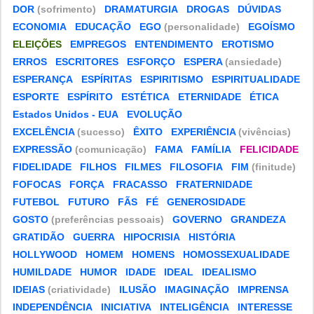
DOR
(sofrimento)
DRAMATURGIA
DROGAS
DÚVIDAS
ECONOMIA
EDUCAÇÃO
EGO
(personalidade)
EGOÍSMO
ELEIÇÕES
EMPREGOS
ENTENDIMENTO
EROTISMO
ERROS
ESCRITORES
ESFORÇO
ESPERA
(ansiedade)
ESPERANÇA
ESPÍRITAS
ESPIRITISMO
ESPIRITUALIDADE
ESPORTE
ESPÍRITO
ESTÉTICA
ETERNIDADE
ÉTICA
Estados Unidos - EUA
EVOLUÇÃO
EXCELÊNCIA
(sucesso)
ÊXITO
EXPERIÊNCIA
(vivências)
EXPRESSÃO
(comunicação)
FAMA
FAMÍLIA
FELICIDADE
FIDELIDADE
FILHOS
FILMES
FILOSOFIA
FIM
(finitude)
FOFOCAS
FORÇA
FRACASSO
FRATERNIDADE
FUTEBOL
FUTURO
FÃS
FÉ
GENEROSIDADE
GOSTO
(preferências pessoais)
GOVERNO
GRANDEZA
GRATIDÃO
GUERRA
HIPOCRISIA
HISTÓRIA
HOLLYWOOD
HOMEM
HOMENS
HOMOSSEXUALIDADE
HUMILDADE
HUMOR
IDADE
IDEAL
IDEALISMO
IDEIAS
(criatividade)
ILUSÃO
IMAGINAÇÃO
IMPRENSA
INDEPENDÊNCIA
INICIATIVA
INTELIGÊNCIA
INTERESSE