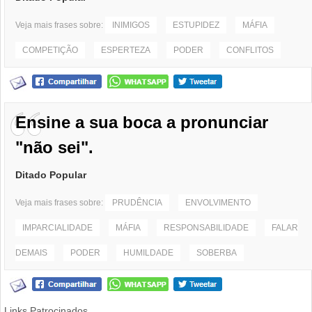
Veja mais frases sobre:
INIMIGOS
ESTUPIDEZ
MÁFIA
COMPETIÇÃO
ESPERTEZA
PODER
CONFLITOS
Ensine a sua boca a pronunciar
"não sei".
Ditado Popular
Veja mais frases sobre:
PRUDÊNCIA
ENVOLVIMENTO
IMPARCIALIDADE
MÁFIA
RESPONSABILIDADE
FALAR
DEMAIS
PODER
HUMILDADE
SOBERBA
Links Patrocinados