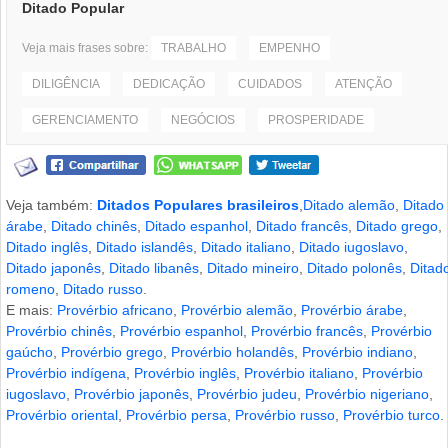
Ditado Popular
Veja mais frases sobre:
TRABALHO
EMPENHO
DILIGÊNCIA
DEDICAÇÃO
CUIDADOS
ATENÇÃO
GERENCIAMENTO
NEGÓCIOS
PROSPERIDADE
Veja também:
Ditados Populares brasileiros
,
Ditado alemão
,
Ditado
árabe
,
Ditado chinês
,
Ditado espanhol
,
Ditado francês
,
Ditado grego
,
Ditado inglês
,
Ditado islandês
,
Ditado italiano
,
Ditado iugoslavo
,
Ditado japonês
,
Ditado libanês
,
Ditado mineiro
,
Ditado polonês
,
Ditad
romeno
,
Ditado russo
.
E mais:
Provérbio africano
,
Provérbio alemão
,
Provérbio árabe
,
Provérbio chinês
,
Provérbio espanhol
,
Provérbio francês
,
Provérbio
gaúcho
,
Provérbio grego
,
Provérbio holandês
,
Provérbio indiano
,
Provérbio indígena
,
Provérbio inglês
,
Provérbio italiano
,
Provérbio
iugoslavo
,
Provérbio japonês
,
Provérbio judeu
,
Provérbio nigeriano
,
Provérbio oriental
,
Provérbio persa
,
Provérbio russo
,
Provérbio turco
.