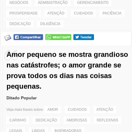
NEGÓCIOS
ADMINISTRAÇÃO
GERENCIAMENTO
PROSPERIDADE
ATENÇÃO
CUIDADOS
PACIÊNCIA
DEDICAÇÃO
DILIGÊNCIA
Amor pequeno se mostra grandioso
nas catástrofes; o amor grande se
prova todos os dias nas coisas
pequenas.
Ditado Popular
Veja mais frases sobre:
AMOR
CUIDADOS
ATENÇÃO
CARINHO
DEDICAÇÃO
AMOROSAS
REFLEXIVAS
LEGAIS
LINDAS
INSPIRADORAS