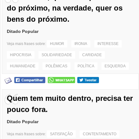
do próximo, na verdade, quer os
bens do próximo.
Ditado Popular
Veja mais frases sobre:
HUMOR
IRONIA
INTERESSE
HIPOCRISIA
SOLIDARIEDADE
CARIDADE
HUMANIDADE
POLÊMICAS
POLÍTICA
ESQUERDA
Quem tem muito dentro, precisa ter
pouco fora.
Ditado Popular
Veja mais frases sobre:
SATISFAÇÃO
CONTENTAMENTO