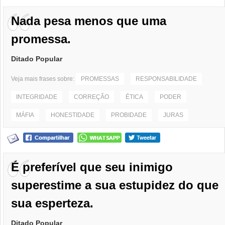
Nada pesa menos que uma
promessa.
Ditado Popular
Veja mais frases sobre:
PROMESSAS
RESPONSABILIDADE
INTEGRIDADE
CORREÇÃO
ÉTICA
PODER
MÁFIA
HONESTIDADE
PROBIDADE
JURAS
É preferível que seu inimigo
superestime a sua estupidez do que
sua esperteza.
Ditado Popular