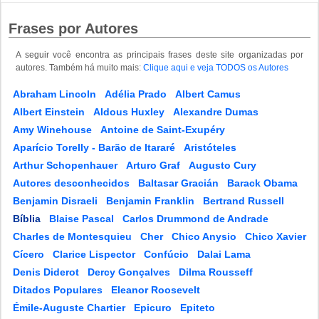
Frases por Autores
A seguir você encontra as principais frases deste site organizadas por
autores. Também há muito mais:
Clique aqui e veja TODOS os Autores
Abraham Lincoln
Adélia Prado
Albert Camus
Albert Einstein
Aldous Huxley
Alexandre Dumas
Amy Winehouse
Antoine de Saint-Exupéry
Aparício Torelly - Barão de Itararé
Aristóteles
Arthur Schopenhauer
Arturo Graf
Augusto Cury
Autores desconhecidos
Baltasar Gracián
Barack Obama
Benjamin Disraeli
Benjamin Franklin
Bertrand Russell
Bíblia
Blaise Pascal
Carlos Drummond de Andrade
Charles de Montesquieu
Cher
Chico Anysio
Chico Xavier
Cícero
Clarice Lispector
Confúcio
Dalai Lama
Denis Diderot
Dercy Gonçalves
Dilma Rousseff
Ditados Populares
Eleanor Roosevelt
Émile-Auguste Chartier
Epicuro
Epiteto