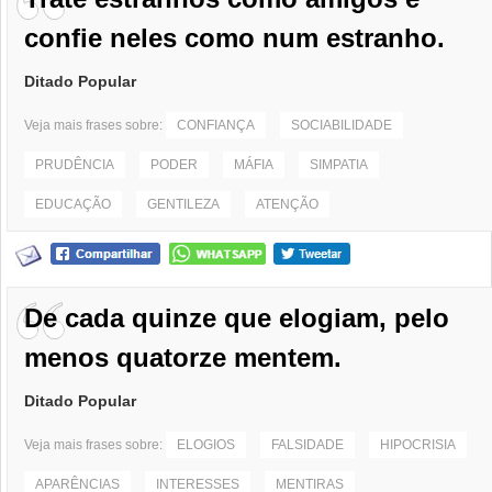
confie neles como num estranho.
Ditado Popular
Veja mais frases sobre:
CONFIANÇA
SOCIABILIDADE
PRUDÊNCIA
PODER
MÁFIA
SIMPATIA
EDUCAÇÃO
GENTILEZA
ATENÇÃO
De cada quinze que elogiam, pelo
menos quatorze mentem.
Ditado Popular
Veja mais frases sobre:
ELOGIOS
FALSIDADE
HIPOCRISIA
APARÊNCIAS
INTERESSES
MENTIRAS