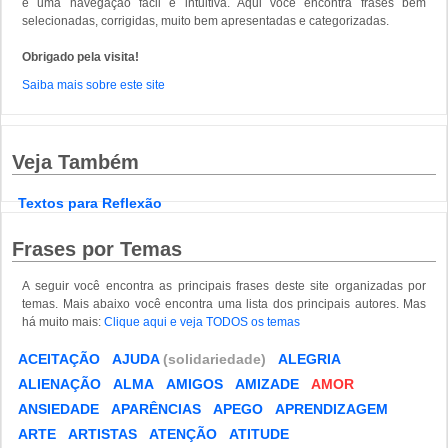
e uma navegação fácil e intuitiva. Aqui você encontra frases bem
selecionadas, corrigidas, muito bem apresentadas e categorizadas.
Obrigado pela visita!
Saiba mais sobre este site
Veja Também
Textos para Reflexão
Frases por Temas
A seguir você encontra as principais frases deste site organizadas por
temas. Mais abaixo você encontra uma lista dos principais autores. Mas
há muito mais:
Clique aqui e veja TODOS os temas
ACEITAÇÃO
AJUDA
(solidariedade)
ALEGRIA
ALIENAÇÃO
ALMA
AMIGOS
AMIZADE
AMOR
ANSIEDADE
APARÊNCIAS
APEGO
APRENDIZAGEM
ARTE
ARTISTAS
ATENÇÃO
ATITUDE