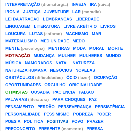
INTERPRETAÇÃO
(dramaturgia)
INVEJA
IRA
(raiva)
IRONIA
JUSTIÇA
JUVENTUDE
LAR
(moradia)
LEI DA ATRAÇÃO
LEMBRANÇAS
LIBERDADE
LINGUAGEM
LITERATURA
LIVRE-ARBÍTRIO
LIVROS
LOUCURA
LUTAS
(esforço)
MACHISMO
MAR
MATERIALISMO
MEDIUNIDADE
MEDO
MENTE
(psicologia)
MENTIRAS
MODA
MORAL
MORTE
MOTIVAÇÃO
MUDANÇA
MULHER
MULHERES
MUNDO
MÚSICA
NAMORADOS
NATAL
NATUREZA
NATUREZA HUMANA
NEGÓCIOS
NOVELAS
OBSTÁCULOS
(dificuldades)
ÓCIO
(lazer)
OCUPAÇÃO
OPORTUNIDADES
ORGULHO
ORIGINALIDADE
OTIMISTAS
OUSADIA
PACIÊNCIA
PAIXÃO
PALAVRAS
(literatura)
PARA-CHOQUES
PAZ
PENSAMENTO
PERDÃO
PERSEVERANÇA
PERSISTÊNCIA
PERSONALIDADE
PESSIMISMO
POBREZA
PODER
POESIA
POLÍTICA
POSITIVAS
POVO
PRAZER
PRECONCEITO
PRESENTE
(momento)
PRESSA