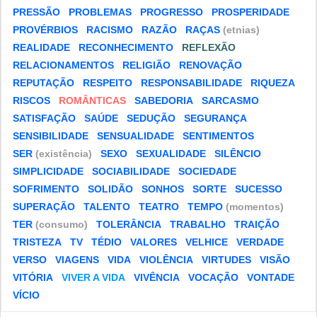
PRESSÃO
PROBLEMAS
PROGRESSO
PROSPERIDADE
PROVÉRBIOS
RACISMO
RAZÃO
RAÇAS
(etnias)
REALIDADE
RECONHECIMENTO
REFLEXÃO
RELACIONAMENTOS
RELIGIÃO
RENOVAÇÃO
REPUTAÇÃO
RESPEITO
RESPONSABILIDADE
RIQUEZA
RISCOS
ROMÂNTICAS
SABEDORIA
SARCASMO
SATISFAÇÃO
SAÚDE
SEDUÇÃO
SEGURANÇA
SENSIBILIDADE
SENSUALIDADE
SENTIMENTOS
SER
(existência)
SEXO
SEXUALIDADE
SILÊNCIO
SIMPLICIDADE
SOCIABILIDADE
SOCIEDADE
SOFRIMENTO
SOLIDÃO
SONHOS
SORTE
SUCESSO
SUPERAÇÃO
TALENTO
TEATRO
TEMPO
(momentos)
TER
(consumo)
TOLERÂNCIA
TRABALHO
TRAIÇÃO
TRISTEZA
TV
TÉDIO
VALORES
VELHICE
VERDADE
VERSO
VIAGENS
VIDA
VIOLÊNCIA
VIRTUDES
VISÃO
VITÓRIA
VIVER A VIDA
VIVÊNCIA
VOCAÇÃO
VONTADE
VÍCIO