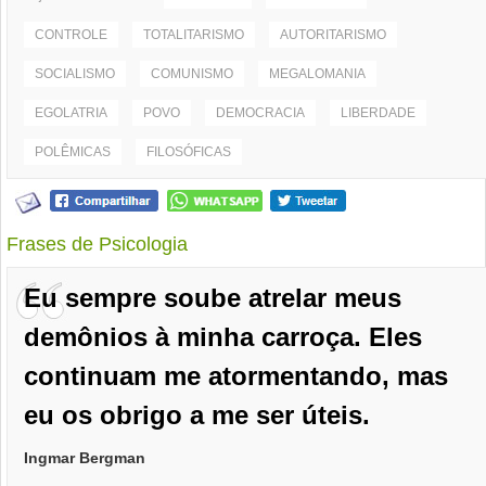
CONTROLE
TOTALITARISMO
AUTORITARISMO
SOCIALISMO
COMUNISMO
MEGALOMANIA
EGOLATRIA
POVO
DEMOCRACIA
LIBERDADE
POLÊMICAS
FILOSÓFICAS
Frases de Psicologia
Eu sempre soube atrelar meus
demônios à minha carroça. Eles
continuam me atormentando, mas
eu os obrigo a me ser úteis.
Ingmar Bergman