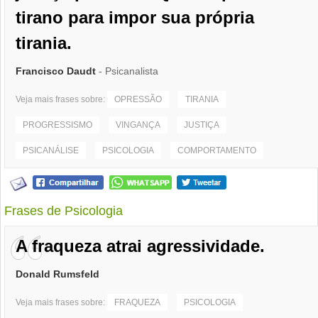
tirano para impor sua própria
tirania.
Francisco Daudt
- Psicanalista
Veja mais frases sobre:
OPRESSÃO
TIRANIA
PROGRESSISMO
VINGANÇA
JUSTIÇA
PSICANÁLISE
PSICOLOGIA
COMPORTAMENTO
Frases de Psicologia
A fraqueza atrai agressividade.
Donald Rumsfeld
Veja mais frases sobre:
FRAQUEZA
PSICOLOGIA