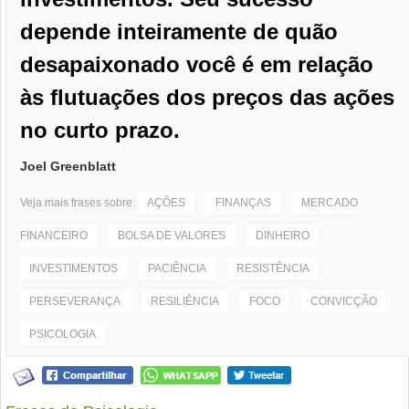
depende inteiramente de quão
desapaixonado você é em relação
às flutuações dos preços das ações
no curto prazo.
Joel Greenblatt
Veja mais frases sobre:
AÇÕES
FINANÇAS
MERCADO
FINANCEIRO
BOLSA DE VALORES
DINHEIRO
INVESTIMENTOS
PACIÊNCIA
RESISTÊNCIA
PERSEVERANÇA
RESILIÊNCIA
FOCO
CONVICÇÃO
PSICOLOGIA