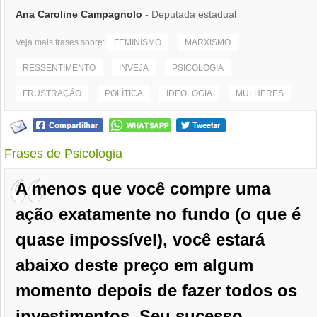
Ana Caroline Campagnolo
- Deputada estadual
Veja mais frases sobre:
FEMINISMO
MARXISMO
RESSENTIMENTO
INVEJA
PSICOLOGIA
FRUSTRAÇÃO
POLÍTICA
IDEOLOGIA
MULHERES
Frases de Psicologia
A menos que você compre uma
ação exatamente no fundo (o que é
quase impossível), você estará
abaixo deste preço em algum
momento depois de fazer todos os
investimentos. Seu sucesso