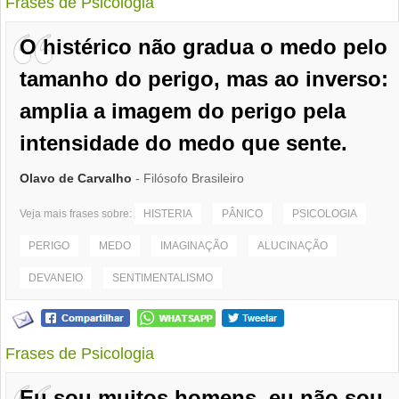
Frases de Psicologia
O histérico não gradua o medo pelo
tamanho do perigo, mas ao inverso:
amplia a imagem do perigo pela
intensidade do medo que sente.
Olavo de Carvalho
- Filósofo Brasileiro
Veja mais frases sobre:
HISTERIA
PÂNICO
PSICOLOGIA
PERIGO
MEDO
IMAGINAÇÃO
ALUCINAÇÃO
DEVANEIO
SENTIMENTALISMO
Frases de Psicologia
Eu sou muitos homens, eu não sou