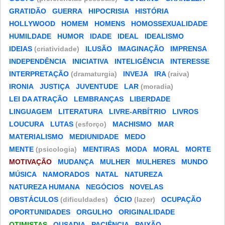
GRATIDÃO
GUERRA
HIPOCRISIA
HISTÓRIA
HOLLYWOOD
HOMEM
HOMENS
HOMOSSEXUALIDADE
HUMILDADE
HUMOR
IDADE
IDEAL
IDEALISMO
IDEIAS
(criatividade)
ILUSÃO
IMAGINAÇÃO
IMPRENSA
INDEPENDÊNCIA
INICIATIVA
INTELIGÊNCIA
INTERESSE
INTERPRETAÇÃO
(dramaturgia)
INVEJA
IRA
(raiva)
IRONIA
JUSTIÇA
JUVENTUDE
LAR
(moradia)
LEI DA ATRAÇÃO
LEMBRANÇAS
LIBERDADE
LINGUAGEM
LITERATURA
LIVRE-ARBÍTRIO
LIVROS
LOUCURA
LUTAS
(esforço)
MACHISMO
MAR
MATERIALISMO
MEDIUNIDADE
MEDO
MENTE
(psicologia)
MENTIRAS
MODA
MORAL
MORTE
MOTIVAÇÃO
MUDANÇA
MULHER
MULHERES
MUNDO
MÚSICA
NAMORADOS
NATAL
NATUREZA
NATUREZA HUMANA
NEGÓCIOS
NOVELAS
OBSTÁCULOS
(dificuldades)
ÓCIO
(lazer)
OCUPAÇÃO
OPORTUNIDADES
ORGULHO
ORIGINALIDADE
OTIMISTAS
OUSADIA
PACIÊNCIA
PAIXÃO