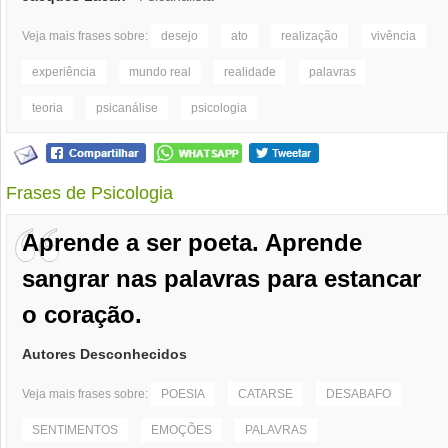
Veja mais frases sobre:
desejo
ato
realização
vivência
experiência
mundo real
realidade
palavras
teoria
psicanálise
psicologia
Frases de Psicologia
Aprende a ser poeta. Aprende
sangrar nas palavras para estancar
o coração.
Autores Desconhecidos
Veja mais frases sobre:
POESIA
CATARSE
DESABAFO
SENTIMENTOS
EMOÇÕES
PALAVRAS