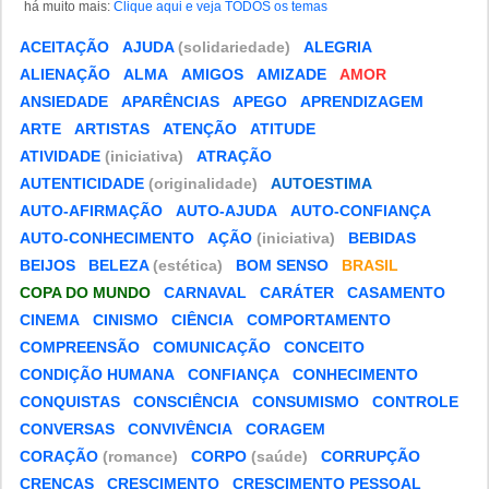
há muito mais:
Clique aqui e veja TODOS os temas
ACEITAÇÃO
AJUDA
(solidariedade)
ALEGRIA
ALIENAÇÃO
ALMA
AMIGOS
AMIZADE
AMOR
ANSIEDADE
APARÊNCIAS
APEGO
APRENDIZAGEM
ARTE
ARTISTAS
ATENÇÃO
ATITUDE
ATIVIDADE
(iniciativa)
ATRAÇÃO
AUTENTICIDADE
(originalidade)
AUTOESTIMA
AUTO-AFIRMAÇÃO
AUTO-AJUDA
AUTO-CONFIANÇA
AUTO-CONHECIMENTO
AÇÃO
(iniciativa)
BEBIDAS
BEIJOS
BELEZA
(estética)
BOM SENSO
BRASIL
COPA DO MUNDO
CARNAVAL
CARÁTER
CASAMENTO
CINEMA
CINISMO
CIÊNCIA
COMPORTAMENTO
COMPREENSÃO
COMUNICAÇÃO
CONCEITO
CONDIÇÃO HUMANA
CONFIANÇA
CONHECIMENTO
CONQUISTAS
CONSCIÊNCIA
CONSUMISMO
CONTROLE
CONVERSAS
CONVIVÊNCIA
CORAGEM
CORAÇÃO
(romance)
CORPO
(saúde)
CORRUPÇÃO
CRENÇAS
CRESCIMENTO
CRESCIMENTO PESSOAL