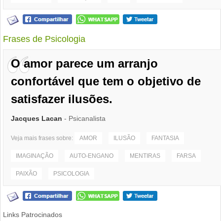
Frases de Psicologia
O amor parece um arranjo
confortável que tem o objetivo de
satisfazer ilusões.
Jacques Lacan
- Psicanalista
Veja mais frases sobre:
AMOR
ILUSÃO
FANTASIA
IMAGINAÇÃO
AUTO-ENGANO
MENTIRAS
FARSA
PAIXÃO
PSICOLOGIA
Links Patrocinados