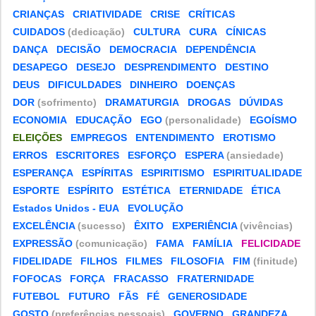
CRIANÇAS
CRIATIVIDADE
CRISE
CRÍTICAS
CUIDADOS
(dedicação)
CULTURA
CURA
CÍNICAS
DANÇA
DECISÃO
DEMOCRACIA
DEPENDÊNCIA
DESAPEGO
DESEJO
DESPRENDIMENTO
DESTINO
DEUS
DIFICULDADES
DINHEIRO
DOENÇAS
DOR
(sofrimento)
DRAMATURGIA
DROGAS
DÚVIDAS
ECONOMIA
EDUCAÇÃO
EGO
(personalidade)
EGOÍSMO
ELEIÇÕES
EMPREGOS
ENTENDIMENTO
EROTISMO
ERROS
ESCRITORES
ESFORÇO
ESPERA
(ansiedade)
ESPERANÇA
ESPÍRITAS
ESPIRITISMO
ESPIRITUALIDADE
ESPORTE
ESPÍRITO
ESTÉTICA
ETERNIDADE
ÉTICA
Estados Unidos - EUA
EVOLUÇÃO
EXCELÊNCIA
(sucesso)
ÊXITO
EXPERIÊNCIA
(vivências)
EXPRESSÃO
(comunicação)
FAMA
FAMÍLIA
FELICIDADE
FIDELIDADE
FILHOS
FILMES
FILOSOFIA
FIM
(finitude)
FOFOCAS
FORÇA
FRACASSO
FRATERNIDADE
FUTEBOL
FUTURO
FÃS
FÉ
GENEROSIDADE
GOSTO
(preferências pessoais)
GOVERNO
GRANDEZA