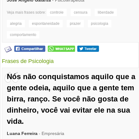
José Ângelo Gaiarsa
- Psicoterapeuta
Veja mais frases sobre:
controle
censura
liberdade
alegria
espontaneidade
prazer
psicologia
comportamento
Frases de Psicologia
Nós não conquistamos aquilo que a
gente odeia, aquilo que a gente tem
birra, ranço. Se você não gosta de
dinheiro, você vai evitar ele na sua
vida.
Luana Ferreira
- Empresária