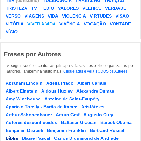
TER
(consumo)
TOLERÂNCIA
TRABALHO
TRAIÇÃO
TRISTEZA
TV
TÉDIO
VALORES
VELHICE
VERDADE
VERSO
VIAGENS
VIDA
VIOLÊNCIA
VIRTUDES
VISÃO
VITÓRIA
VIVER A VIDA
VIVÊNCIA
VOCAÇÃO
VONTADE
VÍCIO
Frases por Autores
A seguir você encontra as principais frases deste site organizadas por
autores. Também há muito mais:
Clique aqui e veja TODOS os Autores
Abraham Lincoln
Adélia Prado
Albert Camus
Albert Einstein
Aldous Huxley
Alexandre Dumas
Amy Winehouse
Antoine de Saint-Exupéry
Aparício Torelly - Barão de Itararé
Aristóteles
Arthur Schopenhauer
Arturo Graf
Augusto Cury
Autores desconhecidos
Baltasar Gracián
Barack Obama
Benjamin Disraeli
Benjamin Franklin
Bertrand Russell
Bíblia
Blaise Pascal
Carlos Drummond de Andrade