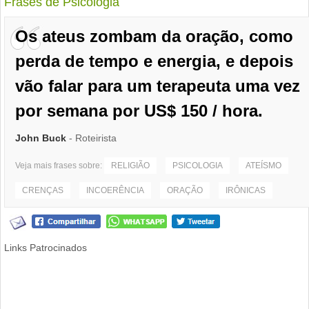
Frases de Psicologia
Os ateus zombam da oração, como
perda de tempo e energia, e depois
vão falar para um terapeuta uma vez
por semana por US$ 150 / hora.
John Buck
- Roteirista
Veja mais frases sobre:
RELIGIÃO
PSICOLOGIA
ATEÍSMO
CRENÇAS
INCOERÊNCIA
ORAÇÃO
IRÔNICAS
Links Patrocinados