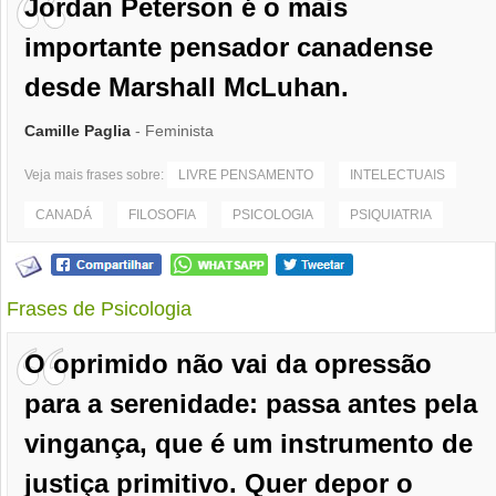
Jordan Peterson é o mais
importante pensador canadense
desde Marshall McLuhan.
Camille Paglia
- Feminista
Veja mais frases sobre:
LIVRE PENSAMENTO
INTELECTUAIS
CANADÁ
FILOSOFIA
PSICOLOGIA
PSIQUIATRIA
Frases de Psicologia
O oprimido não vai da opressão
para a serenidade: passa antes pela
vingança, que é um instrumento de
justiça primitivo. Quer depor o