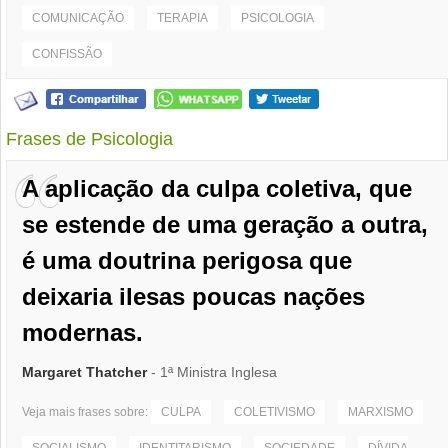
COMUNICAÇÃO
TERAPIA
PSICOLOGIA
CONFISSÃO
Frases de Psicologia
A aplicação da culpa coletiva, que
se estende de uma geração a outra,
é uma doutrina perigosa que
deixaria ilesas poucas nações
modernas.
Margaret Thatcher
- 1ª Ministra Inglesa
Veja mais frases sobre:
CULPA
COLETIVISMO
MARXISMO