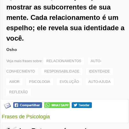
mostrar as subcorrentes de sua
mente. Cada relacionamento é um
espelho; ele revela sua identidade a
você.
Osho
Veja mais frases sobre:
RELACIONAMENTOS
AUTO-
CONHECIMENTO
RESPONSABILIDADE
IDENTIDADE
AMOR
PSICOLOGIA
EVOLUÇÃO
AUTO-AJUDA
REFLEXÃO
Frases de Psicologia