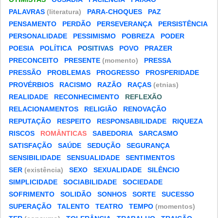
PALAVRAS
(literatura)
PARA-CHOQUES
PAZ
PENSAMENTO
PERDÃO
PERSEVERANÇA
PERSISTÊNCIA
PERSONALIDADE
PESSIMISMO
POBREZA
PODER
POESIA
POLÍTICA
POSITIVAS
POVO
PRAZER
PRECONCEITO
PRESENTE
(momento)
PRESSA
PRESSÃO
PROBLEMAS
PROGRESSO
PROSPERIDADE
PROVÉRBIOS
RACISMO
RAZÃO
RAÇAS
(etnias)
REALIDADE
RECONHECIMENTO
REFLEXÃO
RELACIONAMENTOS
RELIGIÃO
RENOVAÇÃO
REPUTAÇÃO
RESPEITO
RESPONSABILIDADE
RIQUEZA
RISCOS
ROMÂNTICAS
SABEDORIA
SARCASMO
SATISFAÇÃO
SAÚDE
SEDUÇÃO
SEGURANÇA
SENSIBILIDADE
SENSUALIDADE
SENTIMENTOS
SER
(existência)
SEXO
SEXUALIDADE
SILÊNCIO
SIMPLICIDADE
SOCIABILIDADE
SOCIEDADE
SOFRIMENTO
SOLIDÃO
SONHOS
SORTE
SUCESSO
SUPERAÇÃO
TALENTO
TEATRO
TEMPO
(momentos)