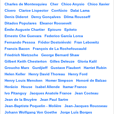
Charles de Montesquieu
Cher
Chico Anysio
Chico Xavier
Cícero
Clarice Lispector
Confúcio
Dalai Lama
Denis Diderot
Dercy Gonçalves
Dilma Rousseff
Ditados Populares
Eleanor Roosevelt
Émile-Auguste Chartier
Epicuro
Epiteto
Ernesto Che Guevara
Federico García Lorca
Fernando Pessoa
Fiódor Dostoiévski
Fran Lebowitz
Francis Bacon
François de La Rochefoucauld
Friedrich Nietzsche
George Bernard Shaw
Gilbert Keith Chesterton
Gilles Deleuze
Gloria Kalil
Groucho Marx
Gurdjieff
Gustave Flaubert
Harriet Rubin
Helen Keller
Henry David Thoreau
Henry Ford
Henry Louis Mencken
Homer Simpson
Honoré de Balzac
Horácio
House
Isabel Allende
Itamar Franco
Ivo Pitanguy
Jacques Anatole France
Jean Cocteau
Jean de la Bruyère
Jean Paul Sartre
Jean-Baptiste Poquelin - Molière
Jean-Jacques Rousseau
Johann Wolfgang Von Goethe
Jorge Luís Borges