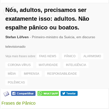
Nós, adultos, precisamos ser
exatamente isso: adultos. Não
espalhe pânico ou boatos.
Stefan Löfven
- Primeiro-ministro da Suécia, em discurso
televisionado
Veja mais frases sobre:
FAKE-NEWS
PÂNICO
ALARMISMO
CORONA-VÍRUS
MATURIDADE
INTELIGÊNCIA
MÍDIA
IMPRENSA
RESPONSABILIDADE
POLÊMICAS
Frases de Pânico