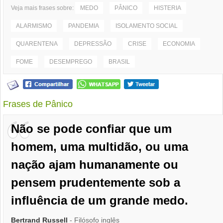
Veja mais frases sobre:
MEDO
PÂNICO
HISTERIA
ALARMISMO
PANDEMIA
ISOLAMENTO SOCIAL
QUARENTENA
DEPRESSÃO
CRISE
ECONOMIA
FOME
DESEMPREGO
BRASIL
Frases de Pânico
Não se pode confiar que um
homem, uma multidão, ou uma
nação ajam humanamente ou
pensem prudentemente sob a
influência de um grande medo.
Bertrand Russell
- Filósofo inglês