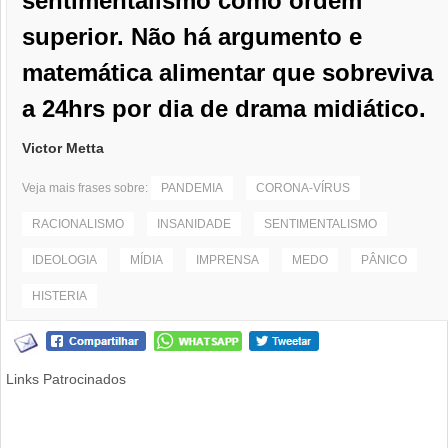
sentimentalismo como ordem
superior. Não há argumento e
matemática alimentar que sobreviva
a 24hrs por dia de drama midiático.
Victor Metta
Veja mais frases sobre:
PANDEMIA
CORONA-VÍRUS
RACIONALISMO
INSANIDADE
SENTIMENTALISMO
IDEOLOGIA
MÍDIA
IMPRENSA
MEDO
PÂNICO
HISTERIA
Links Patrocinados