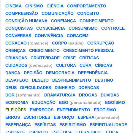
CINEMA
CINISMO
CIÊNCIA
COMPORTAMENTO
COMPREENSÃO
COMUNICAÇÃO
CONCEITO
CONDIÇÃO HUMANA
CONFIANÇA
CONHECIMENTO
CONQUISTAS
CONSCIÊNCIA
CONSUMISMO
CONTROLE
CONVERSAS
CONVIVÊNCIA
CORAGEM
CORAÇÃO
(romance)
CORPO
(saúde)
CORRUPÇÃO
CRENÇAS
CRESCIMENTO
CRESCIMENTO PESSOAL
CRIANÇAS
CRIATIVIDADE
CRISE
CRÍTICAS
CUIDADOS
(dedicação)
CULTURA
CURA
CÍNICAS
DANÇA
DECISÃO
DEMOCRACIA
DEPENDÊNCIA
DESAPEGO
DESEJO
DESPRENDIMENTO
DESTINO
DEUS
DIFICULDADES
DINHEIRO
DOENÇAS
DOR
(sofrimento)
DRAMATURGIA
DROGAS
DÚVIDAS
ECONOMIA
EDUCAÇÃO
EGO
(personalidade)
EGOÍSMO
ELEIÇÕES
EMPREGOS
ENTENDIMENTO
EROTISMO
ERROS
ESCRITORES
ESFORÇO
ESPERA
(ansiedade)
ESPERANÇA
ESPÍRITAS
ESPIRITISMO
ESPIRITUALIDADE
ESPORTE
ESPÍRITO
ESTÉTICA
ETERNIDADE
ÉTICA