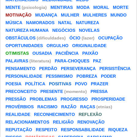
MENTE
(psicologia)
MENTIRAS
MODA
MORAL
MORTE
MOTIVAÇÃO
MUDANÇA
MULHER
MULHERES
MUNDO
MÚSICA
NAMORADOS
NATAL
NATUREZA
NATUREZA HUMANA
NEGÓCIOS
NOVELAS
OBSTÁCULOS
(dificuldades)
ÓCIO
(lazer)
OCUPAÇÃO
OPORTUNIDADES
ORGULHO
ORIGINALIDADE
OTIMISTAS
OUSADIA
PACIÊNCIA
PAIXÃO
PALAVRAS
(literatura)
PARA-CHOQUES
PAZ
PENSAMENTO
PERDÃO
PERSEVERANÇA
PERSISTÊNCIA
PERSONALIDADE
PESSIMISMO
POBREZA
PODER
POESIA
POLÍTICA
POSITIVAS
POVO
PRAZER
PRECONCEITO
PRESENTE
(momento)
PRESSA
PRESSÃO
PROBLEMAS
PROGRESSO
PROSPERIDADE
PROVÉRBIOS
RACISMO
RAZÃO
RAÇAS
(etnias)
REALIDADE
RECONHECIMENTO
REFLEXÃO
RELACIONAMENTOS
RELIGIÃO
RENOVAÇÃO
REPUTAÇÃO
RESPEITO
RESPONSABILIDADE
RIQUEZA