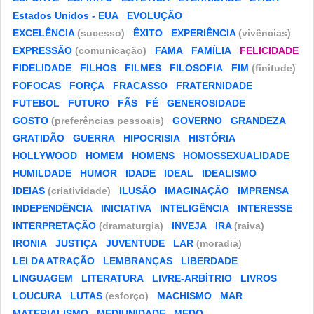
Estados Unidos - EUA
EVOLUÇÃO
EXCELÊNCIA
(sucesso)
ÊXITO
EXPERIÊNCIA
(vivências)
EXPRESSÃO
(comunicação)
FAMA
FAMÍLIA
FELICIDADE
FIDELIDADE
FILHOS
FILMES
FILOSOFIA
FIM
(finitude)
FOFOCAS
FORÇA
FRACASSO
FRATERNIDADE
FUTEBOL
FUTURO
FÃS
FÉ
GENEROSIDADE
GOSTO
(preferências pessoais)
GOVERNO
GRANDEZA
GRATIDÃO
GUERRA
HIPOCRISIA
HISTÓRIA
HOLLYWOOD
HOMEM
HOMENS
HOMOSSEXUALIDADE
HUMILDADE
HUMOR
IDADE
IDEAL
IDEALISMO
IDEIAS
(criatividade)
ILUSÃO
IMAGINAÇÃO
IMPRENSA
INDEPENDÊNCIA
INICIATIVA
INTELIGÊNCIA
INTERESSE
INTERPRETAÇÃO
(dramaturgia)
INVEJA
IRA
(raiva)
IRONIA
JUSTIÇA
JUVENTUDE
LAR
(moradia)
LEI DA ATRAÇÃO
LEMBRANÇAS
LIBERDADE
LINGUAGEM
LITERATURA
LIVRE-ARBÍTRIO
LIVROS
LOUCURA
LUTAS
(esforço)
MACHISMO
MAR
MATERIALISMO
MEDIUNIDADE
MEDO