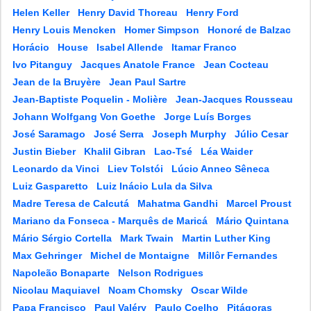
Helen Keller
Henry David Thoreau
Henry Ford
Henry Louis Mencken
Homer Simpson
Honoré de Balzac
Horácio
House
Isabel Allende
Itamar Franco
Ivo Pitanguy
Jacques Anatole France
Jean Cocteau
Jean de la Bruyère
Jean Paul Sartre
Jean-Baptiste Poquelin - Molière
Jean-Jacques Rousseau
Johann Wolfgang Von Goethe
Jorge Luís Borges
José Saramago
José Serra
Joseph Murphy
Júlio Cesar
Justin Bieber
Khalil Gibran
Lao-Tsé
Léa Waider
Leonardo da Vinci
Liev Tolstói
Lúcio Anneo Sêneca
Luiz Gasparetto
Luiz Inácio Lula da Silva
Madre Teresa de Calcutá
Mahatma Gandhi
Marcel Proust
Mariano da Fonseca - Marquês de Maricá
Mário Quintana
Mário Sérgio Cortella
Mark Twain
Martin Luther King
Max Gehringer
Michel de Montaigne
Millôr Fernandes
Napoleão Bonaparte
Nelson Rodrigues
Nicolau Maquiavel
Noam Chomsky
Oscar Wilde
Papa Francisco
Paul Valéry
Paulo Coelho
Pitágoras