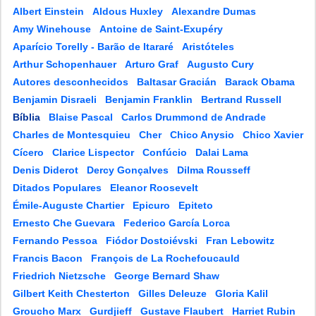
Albert Einstein
Aldous Huxley
Alexandre Dumas
Amy Winehouse
Antoine de Saint-Exupéry
Aparício Torelly - Barão de Itararé
Aristóteles
Arthur Schopenhauer
Arturo Graf
Augusto Cury
Autores desconhecidos
Baltasar Gracián
Barack Obama
Benjamin Disraeli
Benjamin Franklin
Bertrand Russell
Bíblia
Blaise Pascal
Carlos Drummond de Andrade
Charles de Montesquieu
Cher
Chico Anysio
Chico Xavier
Cícero
Clarice Lispector
Confúcio
Dalai Lama
Denis Diderot
Dercy Gonçalves
Dilma Rousseff
Ditados Populares
Eleanor Roosevelt
Émile-Auguste Chartier
Epicuro
Epiteto
Ernesto Che Guevara
Federico García Lorca
Fernando Pessoa
Fiódor Dostoiévski
Fran Lebowitz
Francis Bacon
François de La Rochefoucauld
Friedrich Nietzsche
George Bernard Shaw
Gilbert Keith Chesterton
Gilles Deleuze
Gloria Kalil
Groucho Marx
Gurdjieff
Gustave Flaubert
Harriet Rubin