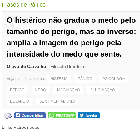
Frases de Pânico
O histérico não gradua o medo pelo
tamanho do perigo, mas ao inverso:
amplia a imagem do perigo pela
intensidade do medo que sente.
Olavo de Carvalho
- Filósofo Brasileiro
Veja mais frases sobre:
HISTERIA
PÂNICO
PSICOLOGIA
PERIGO
MEDO
IMAGINAÇÃO
ALUCINAÇÃO
DEVANEIO
SENTIMENTALISMO
Links Patrocinados