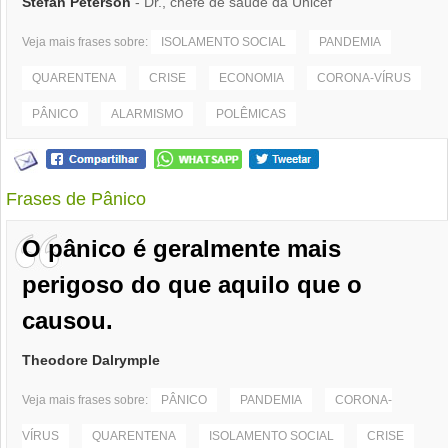
Stefan Peterson
- Dr., chefe de saúde da Unicef
Veja mais frases sobre:
ISOLAMENTO SOCIAL
PANDEMIA
QUARENTENA
CRISE
ECONOMIA
CORONA-VÍRUS
PÂNICO
ALARMISMO
POLÊMICAS
Frases de Pânico
O pânico é geralmente mais
perigoso do que aquilo que o
causou.
Theodore Dalrymple
Veja mais frases sobre:
PÂNICO
PANDEMIA
CORONA-
VÍRUS
QUARENTENA
ISOLAMENTO SOCIAL
CRISE