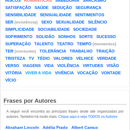
RISCOS
ROMÂNTICAS
SABEDORIA
SARCASMO
SATISFAÇÃO
SAÚDE
SEDUÇÃO
SEGURANÇA
SENSIBILIDADE
SENSUALIDADE
SENTIMENTOS
SER
(existência)
SEXO
SEXUALIDADE
SILÊNCIO
SIMPLICIDADE
SOCIABILIDADE
SOCIEDADE
SOFRIMENTO
SOLIDÃO
SONHOS
SORTE
SUCESSO
SUPERAÇÃO
TALENTO
TEATRO
TEMPO
(momentos)
TER
(consumo)
TOLERÂNCIA
TRABALHO
TRAIÇÃO
TRISTEZA
TV
TÉDIO
VALORES
VELHICE
VERDADE
VERSO
VIAGENS
VIDA
VIOLÊNCIA
VIRTUDES
VISÃO
VITÓRIA
VIVER A VIDA
VIVÊNCIA
VOCAÇÃO
VONTADE
VÍCIO
Frases por Autores
A seguir você encontra as principais frases deste site organizadas por
autores. Também há muito mais:
Clique aqui e veja TODOS os Autores
Abraham Lincoln
Adélia Prado
Albert Camus