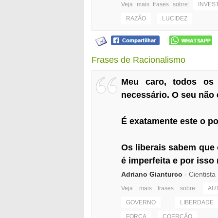
Veja mais frases sobre:
INVES
RAZÃO
LUCIDEZ
Frases de Racionalismo
Meu caro, todos os a
necessário. O seu não 
É exatamente este o pon
Os liberais sabem que 
é imperfeita e por iss
Adriano Gianturco
- Cientista 
Veja mais frases sobre:
AU
GOVERNO
LIBERDADE
FORÇA
COERÇÃO