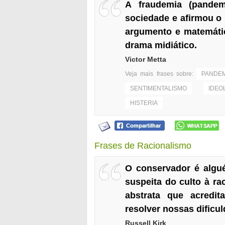
A fraudemia (pandem
sociedade e afirmou o
argumento e matemátic
drama midiático.
Victor Metta
Veja mais frases sobre:
PANDEM
SENTIMENTALISMO
IDEO
HISTERIA
Frases de Racionalismo
O conservador é algu
suspeita do culto à ra
abstrata que acredi
resolver nossas dificu
Russell Kirk