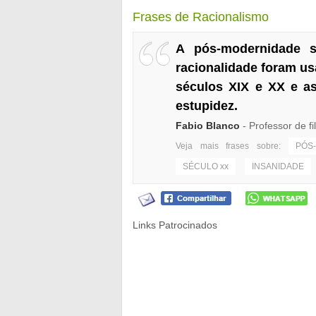
Frases de Racionalismo
A pós-modernidade s
racionalidade foram u
séculos XIX e XX e as
estupidez.
Fabio Blanco
- Professor de fi
Veja mais frases sobre:
PÓS
SÉCULO xx
INSANIDADE
Links Patrocinados