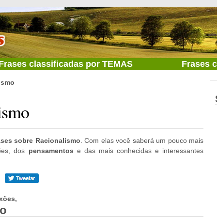
Frases classificadas por TEMAS
Frases 
ismo
lismo
ases sobre Racionalismo
. Com elas você saberá um pouco mais
xões, dos
pensamentos
e das mais conhecidas e interessantes
xões,
mo