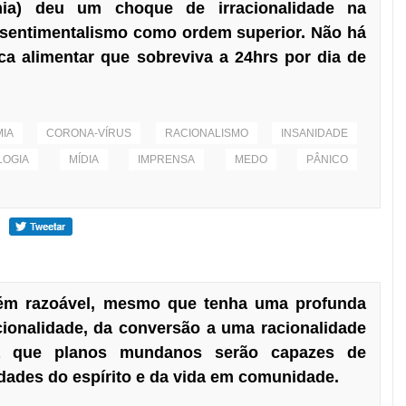
ia) deu um choque de irracionalidade na
 sentimentalismo como ordem superior. Não há
a alimentar que sobreviva a 24hrs por dia de
IA
CORONA-VÍRUS
RACIONALISMO
INSANIDADE
LOGIA
MÍDIA
IMPRENSA
MEDO
PÂNICO
ém razoável, mesmo que tenha uma profunda
cionalidade, da conversão a uma racionalidade
ta que planos mundanos serão capazes de
ldades do espírito e da vida em comunidade.