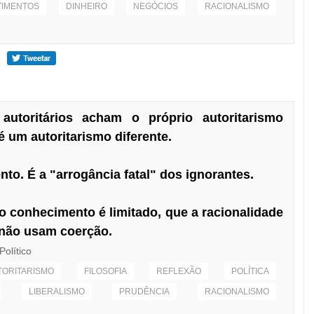
TIMENTOS
DINHEIRO
NEGÓCIOS
RACIONALISMO
utoritários acham o próprio autoritarismo
é um autoritarismo diferente.
to. É a "arrogância fatal" dos ignorantes.
o conhecimento é limitado, que a racionalidade
o não usam coerção.
Político
TORITARISMO
FILOSOFIA
REFLEXÃO
POLÍTICA
LIBERALISMO
PRUDÊNCIA
RACIONALISMO