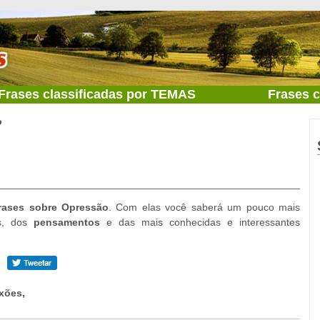
Frases classificadas por TEMAS
Frases 
o
rases sobre Opressão
. Com elas você saberá um pouco mais
es, dos
pensamentos
e das mais conhecidas e interessantes
xões,