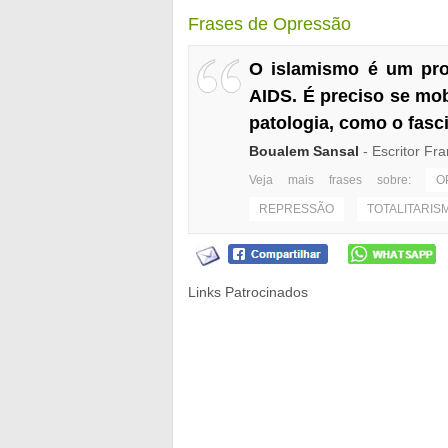
Frases de Opressão
O islamismo é um pro
AIDS. É preciso se mob
patologia, como o fasc
Boualem Sansal
- Escritor Fr
Veja mais frases sobre:
O
REPRESSÃO
TOTALITARIS
Links Patrocinados