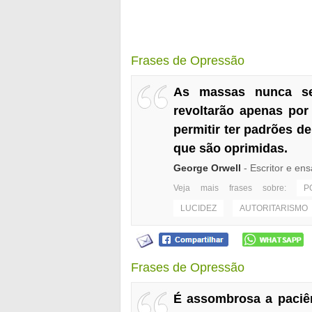
Frases de Opressão
As massas nunca se
revoltarão apenas por
permitir ter padrões 
que são oprimidas.
George Orwell
- Escritor e ens
Veja mais frases sobre:
P
LUCIDEZ
AUTORITARISMO
Frases de Opressão
É assombrosa a paciên