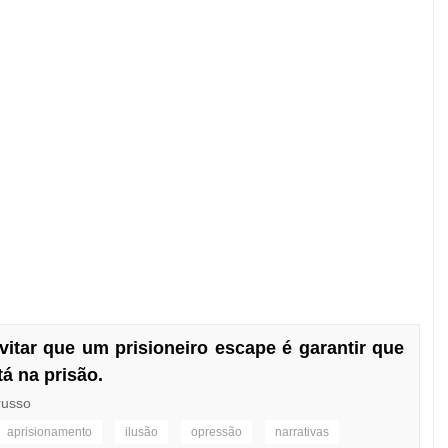
itar que um prisioneiro escape é garantir que
á na prisão.
russo
aprisionamento
ilusão
opressão
narrativas