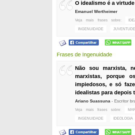
O idealismo é a virtude
Emanuel Wertheimer
Veja mais frases sobre:
IDE
INGENUIDADE
JUVENTUD
Frases de Ingenuidade
Não sou marxista, 
marxistas, porque os
impiedosos, e só faz
idealistas para depois 
Ariano Suassuna
- Escritor br
Veja mais frases sobre:
MA
INGENUIDADE
IDEOLOGIA