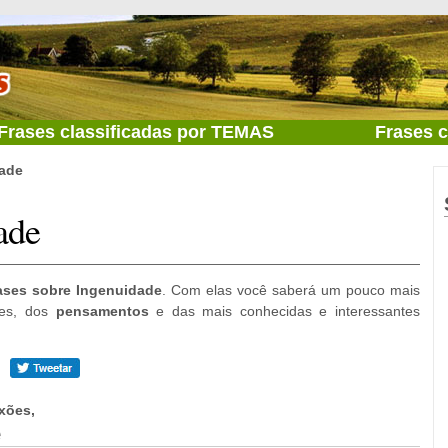
Frases classificadas por TEMAS
Frases 
dade
ade
ases sobre Ingenuidade
. Com elas você saberá um pouco mais
ões, dos
pensamentos
e das mais conhecidas e interessantes
xões,
e