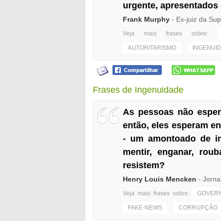
urgente, apresentados
Frank Murphy
- Ex-juiz da Su
Veja mais frases sobre:
AUTORITARISMO
INGENUI
Frases de Ingenuidade
As pessoas não esper
então, eles esperam e
- um amontoado de in
mentir, enganar, roub
resistem?
Henry Louis Mencken
- Jorna
Veja mais frases sobre:
GOVER
FAKE-NEWS
CORRUPÇÃO