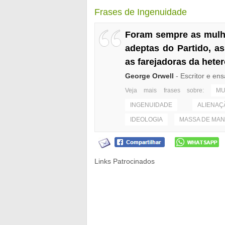
Frases de Ingenuidade
Foram sempre as mulhe
adeptas do Partido, a
as farejadoras da hete
George Orwell
- Escritor e ens
Veja mais frases sobre:
MU
INGENUIDADE
ALIENAÇ
IDEOLOGIA
MASSA DE MA
Links Patrocinados