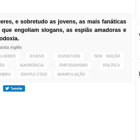
res, e sobretudo as jovens, as mais fanáticas
s que engoliam slogans, as espiãs amadoras e
rodoxia.
aísta inglês
LHERES
JOVENS
JUVENTUDE
SEM NOÇÃO
ÃO
IGNORÂNCIA
PARTIDARISMO
POLÍTICA
NOBRA
IDIOTAS ÚTEIS
MANIPULAÇÃO