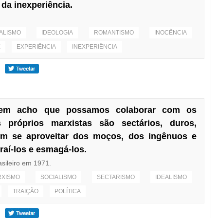
 da inexperiência.
ALISMO
IDEOLOGIA
ROMANTISMO
INOCÊNCIA
E
EXPERIÊNCIA
INEXPERIÊNCIA
nem acho que possamos colaborar com os
 próprios marxistas são sectários, duros,
em se aproveitar dos moços, dos ingênuos e
traí-los e esmagá-los.
asileiro em 1971.
RXISMO
SOCIALISMO
SECTARISMO
IDEALISMO
TRAIÇÃO
POLÍTICA