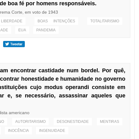
 de boa fé por homens responsáveis.
prema Corte, em voto de 1943
LIBERDADE
BOAS INTENÇÕES
TOTALITARISMO
DADE
EUA
PANDEMIA
am encontrar castidade num bordel. Por quê,
ncontrar honestidade e humanidade no governo
stituições cujo modus operandi consiste em
ar e, se necessário, assassinar aqueles que
lista americano
NO
AUTORITARISMO
DESONESTIDADE
MENTIRAS
INOCÊNCIA
INGENUIDADE