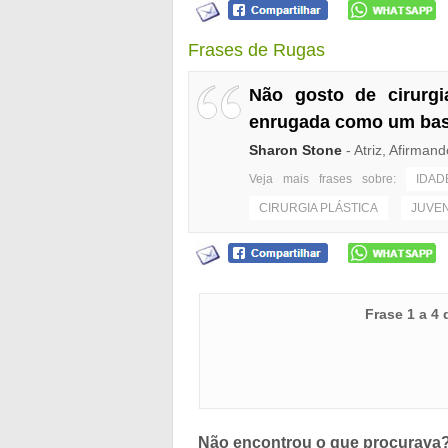
Frases de Rugas
Não gosto de cirurgi
enrugada como um bas
Sharon Stone
- Atriz, Afirman
Veja mais frases sobre:
IDAD
CIRURGIA PLÁSTICA
JUVE
Frase 1 a 4
Não encontrou o que procurava?