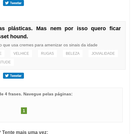
as plásticas. Mas nem por isso quero ficar
set hound.
do que usa cremes para amenizar os sinais da idade
E
VELHICE
RUGAS
BELEZA
JOVIALIDADE
NTUDE
 de 4 frases. Navegue pelas páginas:
1
 Tente mais uma vez: