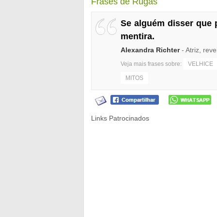
Frases de Rugas
Se alguém disser que p
mentira.
Alexandra Richter
- Atriz, rev
Veja mais frases sobre:
VELHICE
MITOS
Links Patrocinados