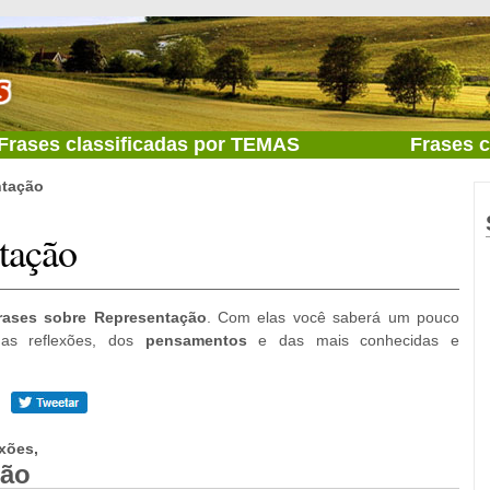
Frases classificadas por TEMAS
Frases 
ntação
tação
rases sobre Representação
. Com elas você saberá um pouco
das reflexões, dos
pensamentos
e das mais conhecidas e
xões,
ção