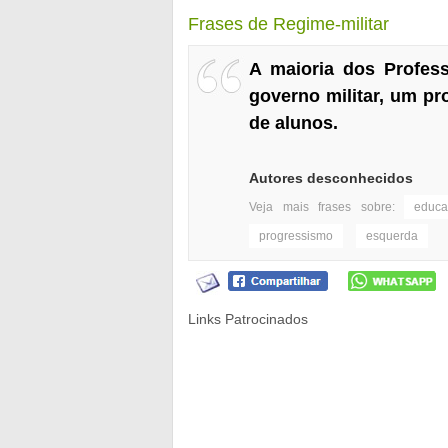
Frases de Regime-militar
A maioria dos Profes
governo militar, um p
de alunos.
Autores desconhecidos
Veja mais frases sobre:
educ
progressismo
esquerda
Links Patrocinados