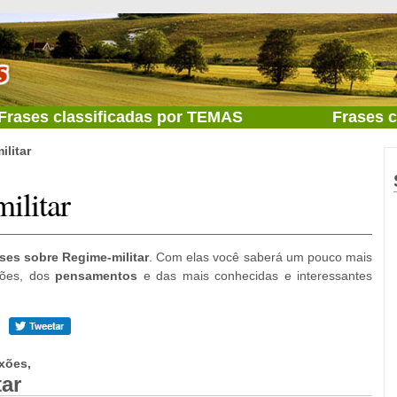
Frases classificadas por TEMAS
Frases 
litar
ilitar
ases sobre Regime-militar
. Com elas você saberá um pouco mais
exões, dos
pensamentos
e das mais conhecidas e interessantes
xões,
tar