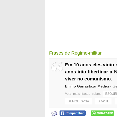
Frases de Regime-militar
Em 10 anos eles virão 
anos irão libertinar a
viver no comunismo.
Emílio Garrastazu Médici
- Ge
Veja mais frases sobre:
ESQUE
DEMOCRACIA
BRASIL