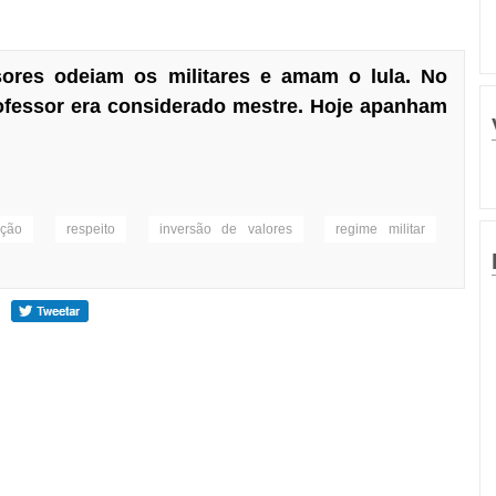
sores odeiam os militares e amam o lula. No
rofessor era considerado mestre. Hoje apanham
ação
respeito
inversão de valores
regime militar