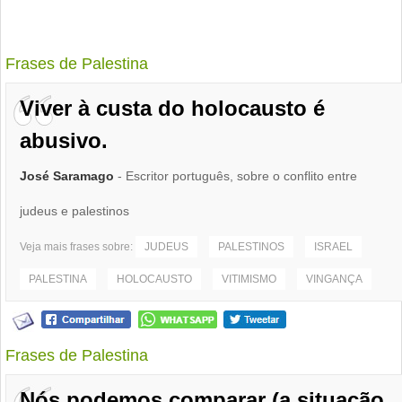
Frases de Palestina
Viver à custa do holocausto é
abusivo.
José Saramago
- Escritor português, sobre o conflito entre
judeus e palestinos
Veja mais frases sobre:
JUDEUS
PALESTINOS
ISRAEL
PALESTINA
HOLOCAUSTO
VITIMISMO
VINGANÇA
Frases de Palestina
Nós podemos comparar (a situação