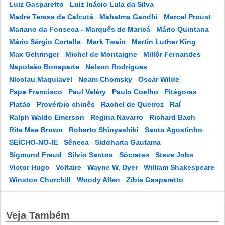
Luiz Gasparetto
Luiz Inácio Lula da Silva
Madre Teresa de Calcutá
Mahatma Gandhi
Marcel Proust
Mariano da Fonseca - Marquês de Maricá
Mário Quintana
Mário Sérgio Cortella
Mark Twain
Martin Luther King
Max Gehringer
Michel de Montaigne
Millôr Fernandes
Napoleão Bonaparte
Nelson Rodrigues
Nicolau Maquiavel
Noam Chomsky
Oscar Wilde
Papa Francisco
Paul Valéry
Paulo Coelho
Pitágoras
Platão
Provérbio chinês
Rachel de Queiroz
Raí
Ralph Waldo Emerson
Regina Navarro
Richard Bach
Rita Mae Brown
Roberto Shinyashiki
Santo Agostinho
SEICHO-NO-IE
Sêneca
Siddharta Gautama
Sigmund Freud
Silvio Santos
Sócrates
Steve Jobs
Victor Hugo
Voltaire
Wayne W. Dyer
William Shakespeare
Winston Churchill
Woody Allen
Zíbia Gasparetto
Veja Também