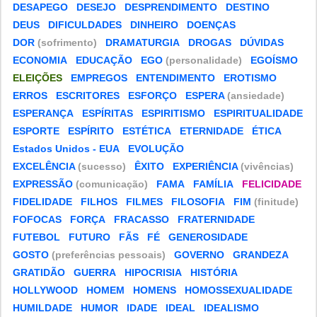
DESAPEGO
DESEJO
DESPRENDIMENTO
DESTINO
DEUS
DIFICULDADES
DINHEIRO
DOENÇAS
DOR
(sofrimento)
DRAMATURGIA
DROGAS
DÚVIDAS
ECONOMIA
EDUCAÇÃO
EGO
(personalidade)
EGOÍSMO
ELEIÇÕES
EMPREGOS
ENTENDIMENTO
EROTISMO
ERROS
ESCRITORES
ESFORÇO
ESPERA
(ansiedade)
ESPERANÇA
ESPÍRITAS
ESPIRITISMO
ESPIRITUALIDADE
ESPORTE
ESPÍRITO
ESTÉTICA
ETERNIDADE
ÉTICA
Estados Unidos - EUA
EVOLUÇÃO
EXCELÊNCIA
(sucesso)
ÊXITO
EXPERIÊNCIA
(vivências)
EXPRESSÃO
(comunicação)
FAMA
FAMÍLIA
FELICIDADE
FIDELIDADE
FILHOS
FILMES
FILOSOFIA
FIM
(finitude)
FOFOCAS
FORÇA
FRACASSO
FRATERNIDADE
FUTEBOL
FUTURO
FÃS
FÉ
GENEROSIDADE
GOSTO
(preferências pessoais)
GOVERNO
GRANDEZA
GRATIDÃO
GUERRA
HIPOCRISIA
HISTÓRIA
HOLLYWOOD
HOMEM
HOMENS
HOMOSSEXUALIDADE
HUMILDADE
HUMOR
IDADE
IDEAL
IDEALISMO