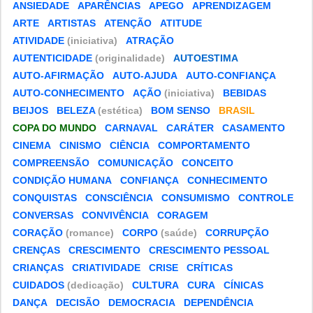
ANSIEDADE
APARÊNCIAS
APEGO
APRENDIZAGEM
ARTE
ARTISTAS
ATENÇÃO
ATITUDE
ATIVIDADE
(iniciativa)
ATRAÇÃO
AUTENTICIDADE
(originalidade)
AUTOESTIMA
AUTO-AFIRMAÇÃO
AUTO-AJUDA
AUTO-CONFIANÇA
AUTO-CONHECIMENTO
AÇÃO
(iniciativa)
BEBIDAS
BEIJOS
BELEZA
(estética)
BOM SENSO
BRASIL
COPA DO MUNDO
CARNAVAL
CARÁTER
CASAMENTO
CINEMA
CINISMO
CIÊNCIA
COMPORTAMENTO
COMPREENSÃO
COMUNICAÇÃO
CONCEITO
CONDIÇÃO HUMANA
CONFIANÇA
CONHECIMENTO
CONQUISTAS
CONSCIÊNCIA
CONSUMISMO
CONTROLE
CONVERSAS
CONVIVÊNCIA
CORAGEM
CORAÇÃO
(romance)
CORPO
(saúde)
CORRUPÇÃO
CRENÇAS
CRESCIMENTO
CRESCIMENTO PESSOAL
CRIANÇAS
CRIATIVIDADE
CRISE
CRÍTICAS
CUIDADOS
(dedicação)
CULTURA
CURA
CÍNICAS
DANÇA
DECISÃO
DEMOCRACIA
DEPENDÊNCIA