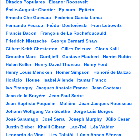
Ditados Populares
Eleanor Roosevelt
Émile-Auguste Chartier
Epicuro
Epiteto
Ernesto Che Guevara
Federico García Lorca
Fernando Pessoa
Fiódor Dostoiévski
Fran Lebowitz
Francis Bacon
François de La Rochefoucauld
Friedrich Nietzsche
George Bernard Shaw
Gilbert Keith Chesterton
Gilles Deleuze
Gloria Kalil
Groucho Marx
Gurdjieff
Gustave Flaubert
Harriet Rubin
Helen Keller
Henry David Thoreau
Henry Ford
Henry Louis Mencken
Homer Simpson
Honoré de Balzac
Horácio
House
Isabel Allende
Itamar Franco
Ivo Pitanguy
Jacques Anatole France
Jean Cocteau
Jean de la Bruyère
Jean Paul Sartre
Jean-Baptiste Poquelin - Molière
Jean-Jacques Rousseau
Johann Wolfgang Von Goethe
Jorge Luís Borges
José Saramago
José Serra
Joseph Murphy
Júlio Cesar
Justin Bieber
Khalil Gibran
Lao-Tsé
Léa Waider
Leonardo da Vinci
Liev Tolstói
Lúcio Anneo Sêneca