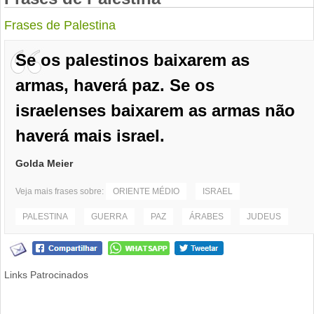
Frases de Palestina
Se os palestinos baixarem as
armas, haverá paz. Se os
israelenses baixarem as armas não
haverá mais israel.
Golda Meier
Veja mais frases sobre:
ORIENTE MÉDIO
ISRAEL
PALESTINA
GUERRA
PAZ
ÁRABES
JUDEUS
Links Patrocinados