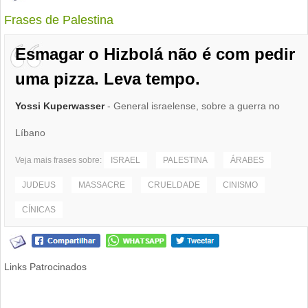
Frases de Palestina
Esmagar o Hizbolá não é com pedir
uma pizza. Leva tempo.
Yossi Kuperwasser
- General israelense, sobre a guerra no
Líbano
Veja mais frases sobre:
ISRAEL
PALESTINA
ÁRABES
JUDEUS
MASSACRE
CRUELDADE
CINISMO
CÍNICAS
Links Patrocinados