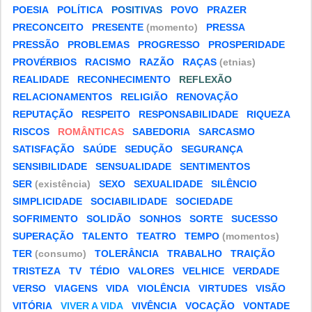
POESIA
POLÍTICA
POSITIVAS
POVO
PRAZER
PRECONCEITO
PRESENTE
(momento)
PRESSA
PRESSÃO
PROBLEMAS
PROGRESSO
PROSPERIDADE
PROVÉRBIOS
RACISMO
RAZÃO
RAÇAS
(etnias)
REALIDADE
RECONHECIMENTO
REFLEXÃO
RELACIONAMENTOS
RELIGIÃO
RENOVAÇÃO
REPUTAÇÃO
RESPEITO
RESPONSABILIDADE
RIQUEZA
RISCOS
ROMÂNTICAS
SABEDORIA
SARCASMO
SATISFAÇÃO
SAÚDE
SEDUÇÃO
SEGURANÇA
SENSIBILIDADE
SENSUALIDADE
SENTIMENTOS
SER
(existência)
SEXO
SEXUALIDADE
SILÊNCIO
SIMPLICIDADE
SOCIABILIDADE
SOCIEDADE
SOFRIMENTO
SOLIDÃO
SONHOS
SORTE
SUCESSO
SUPERAÇÃO
TALENTO
TEATRO
TEMPO
(momentos)
TER
(consumo)
TOLERÂNCIA
TRABALHO
TRAIÇÃO
TRISTEZA
TV
TÉDIO
VALORES
VELHICE
VERDADE
VERSO
VIAGENS
VIDA
VIOLÊNCIA
VIRTUDES
VISÃO
VITÓRIA
VIVER A VIDA
VIVÊNCIA
VOCAÇÃO
VONTADE