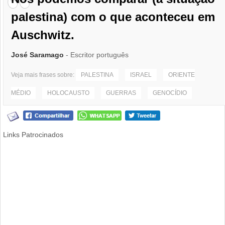
palestina) com o que aconteceu em
Auschwitz.
José Saramago
- Escritor português
Veja mais frases sobre:
PALESTINA
ISRAEL
ORIENTE
MÉDIO
HOLOCAUSTO
GUERRAS
GENOCÍDIO
Links Patrocinados