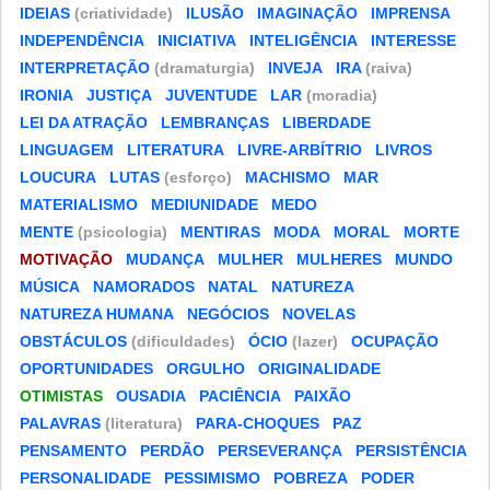
IDEIAS
(criatividade)
ILUSÃO
IMAGINAÇÃO
IMPRENSA
INDEPENDÊNCIA
INICIATIVA
INTELIGÊNCIA
INTERESSE
INTERPRETAÇÃO
(dramaturgia)
INVEJA
IRA
(raiva)
IRONIA
JUSTIÇA
JUVENTUDE
LAR
(moradia)
LEI DA ATRAÇÃO
LEMBRANÇAS
LIBERDADE
LINGUAGEM
LITERATURA
LIVRE-ARBÍTRIO
LIVROS
LOUCURA
LUTAS
(esforço)
MACHISMO
MAR
MATERIALISMO
MEDIUNIDADE
MEDO
MENTE
(psicologia)
MENTIRAS
MODA
MORAL
MORTE
MOTIVAÇÃO
MUDANÇA
MULHER
MULHERES
MUNDO
MÚSICA
NAMORADOS
NATAL
NATUREZA
NATUREZA HUMANA
NEGÓCIOS
NOVELAS
OBSTÁCULOS
(dificuldades)
ÓCIO
(lazer)
OCUPAÇÃO
OPORTUNIDADES
ORGULHO
ORIGINALIDADE
OTIMISTAS
OUSADIA
PACIÊNCIA
PAIXÃO
PALAVRAS
(literatura)
PARA-CHOQUES
PAZ
PENSAMENTO
PERDÃO
PERSEVERANÇA
PERSISTÊNCIA
PERSONALIDADE
PESSIMISMO
POBREZA
PODER