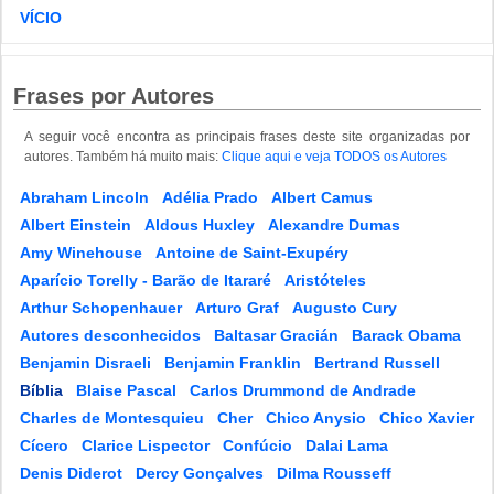
VÍCIO
Frases por Autores
A seguir você encontra as principais frases deste site organizadas por
autores. Também há muito mais:
Clique aqui e veja TODOS os Autores
Abraham Lincoln
Adélia Prado
Albert Camus
Albert Einstein
Aldous Huxley
Alexandre Dumas
Amy Winehouse
Antoine de Saint-Exupéry
Aparício Torelly - Barão de Itararé
Aristóteles
Arthur Schopenhauer
Arturo Graf
Augusto Cury
Autores desconhecidos
Baltasar Gracián
Barack Obama
Benjamin Disraeli
Benjamin Franklin
Bertrand Russell
Bíblia
Blaise Pascal
Carlos Drummond de Andrade
Charles de Montesquieu
Cher
Chico Anysio
Chico Xavier
Cícero
Clarice Lispector
Confúcio
Dalai Lama
Denis Diderot
Dercy Gonçalves
Dilma Rousseff