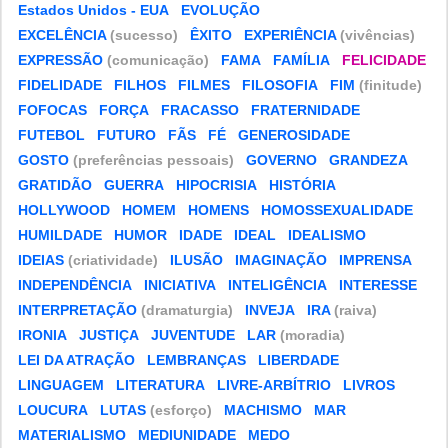
Estados Unidos - EUA
EVOLUÇÃO
EXCELÊNCIA
(sucesso)
ÊXITO
EXPERIÊNCIA
(vivências)
EXPRESSÃO
(comunicação)
FAMA
FAMÍLIA
FELICIDADE
FIDELIDADE
FILHOS
FILMES
FILOSOFIA
FIM
(finitude)
FOFOCAS
FORÇA
FRACASSO
FRATERNIDADE
FUTEBOL
FUTURO
FÃS
FÉ
GENEROSIDADE
GOSTO
(preferências pessoais)
GOVERNO
GRANDEZA
GRATIDÃO
GUERRA
HIPOCRISIA
HISTÓRIA
HOLLYWOOD
HOMEM
HOMENS
HOMOSSEXUALIDADE
HUMILDADE
HUMOR
IDADE
IDEAL
IDEALISMO
IDEIAS
(criatividade)
ILUSÃO
IMAGINAÇÃO
IMPRENSA
INDEPENDÊNCIA
INICIATIVA
INTELIGÊNCIA
INTERESSE
INTERPRETAÇÃO
(dramaturgia)
INVEJA
IRA
(raiva)
IRONIA
JUSTIÇA
JUVENTUDE
LAR
(moradia)
LEI DA ATRAÇÃO
LEMBRANÇAS
LIBERDADE
LINGUAGEM
LITERATURA
LIVRE-ARBÍTRIO
LIVROS
LOUCURA
LUTAS
(esforço)
MACHISMO
MAR
MATERIALISMO
MEDIUNIDADE
MEDO