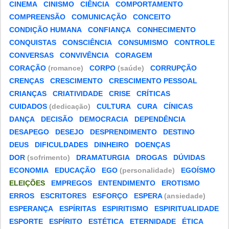
CINEMA
CINISMO
CIÊNCIA
COMPORTAMENTO
COMPREENSÃO
COMUNICAÇÃO
CONCEITO
CONDIÇÃO HUMANA
CONFIANÇA
CONHECIMENTO
CONQUISTAS
CONSCIÊNCIA
CONSUMISMO
CONTROLE
CONVERSAS
CONVIVÊNCIA
CORAGEM
CORAÇÃO
(romance)
CORPO
(saúde)
CORRUPÇÃO
CRENÇAS
CRESCIMENTO
CRESCIMENTO PESSOAL
CRIANÇAS
CRIATIVIDADE
CRISE
CRÍTICAS
CUIDADOS
(dedicação)
CULTURA
CURA
CÍNICAS
DANÇA
DECISÃO
DEMOCRACIA
DEPENDÊNCIA
DESAPEGO
DESEJO
DESPRENDIMENTO
DESTINO
DEUS
DIFICULDADES
DINHEIRO
DOENÇAS
DOR
(sofrimento)
DRAMATURGIA
DROGAS
DÚVIDAS
ECONOMIA
EDUCAÇÃO
EGO
(personalidade)
EGOÍSMO
ELEIÇÕES
EMPREGOS
ENTENDIMENTO
EROTISMO
ERROS
ESCRITORES
ESFORÇO
ESPERA
(ansiedade)
ESPERANÇA
ESPÍRITAS
ESPIRITISMO
ESPIRITUALIDADE
ESPORTE
ESPÍRITO
ESTÉTICA
ETERNIDADE
ÉTICA