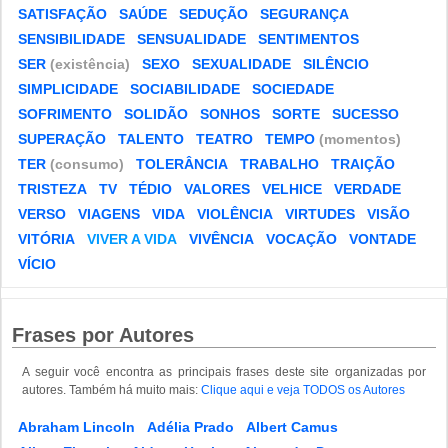
SATISFAÇÃO
SAÚDE
SEDUÇÃO
SEGURANÇA
SENSIBILIDADE
SENSUALIDADE
SENTIMENTOS
SER
(existência)
SEXO
SEXUALIDADE
SILÊNCIO
SIMPLICIDADE
SOCIABILIDADE
SOCIEDADE
SOFRIMENTO
SOLIDÃO
SONHOS
SORTE
SUCESSO
SUPERAÇÃO
TALENTO
TEATRO
TEMPO
(momentos)
TER
(consumo)
TOLERÂNCIA
TRABALHO
TRAIÇÃO
TRISTEZA
TV
TÉDIO
VALORES
VELHICE
VERDADE
VERSO
VIAGENS
VIDA
VIOLÊNCIA
VIRTUDES
VISÃO
VITÓRIA
VIVER A VIDA
VIVÊNCIA
VOCAÇÃO
VONTADE
VÍCIO
Frases por Autores
A seguir você encontra as principais frases deste site organizadas por
autores. Também há muito mais:
Clique aqui e veja TODOS os Autores
Abraham Lincoln
Adélia Prado
Albert Camus