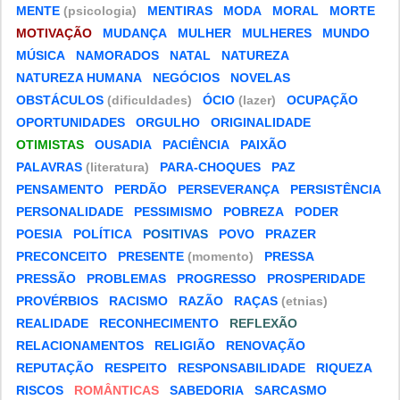
MENTE
(psicologia)
MENTIRAS
MODA
MORAL
MORTE
MOTIVAÇÃO
MUDANÇA
MULHER
MULHERES
MUNDO
MÚSICA
NAMORADOS
NATAL
NATUREZA
NATUREZA HUMANA
NEGÓCIOS
NOVELAS
OBSTÁCULOS
(dificuldades)
ÓCIO
(lazer)
OCUPAÇÃO
OPORTUNIDADES
ORGULHO
ORIGINALIDADE
OTIMISTAS
OUSADIA
PACIÊNCIA
PAIXÃO
PALAVRAS
(literatura)
PARA-CHOQUES
PAZ
PENSAMENTO
PERDÃO
PERSEVERANÇA
PERSISTÊNCIA
PERSONALIDADE
PESSIMISMO
POBREZA
PODER
POESIA
POLÍTICA
POSITIVAS
POVO
PRAZER
PRECONCEITO
PRESENTE
(momento)
PRESSA
PRESSÃO
PROBLEMAS
PROGRESSO
PROSPERIDADE
PROVÉRBIOS
RACISMO
RAZÃO
RAÇAS
(etnias)
REALIDADE
RECONHECIMENTO
REFLEXÃO
RELACIONAMENTOS
RELIGIÃO
RENOVAÇÃO
REPUTAÇÃO
RESPEITO
RESPONSABILIDADE
RIQUEZA
RISCOS
ROMÂNTICAS
SABEDORIA
SARCASMO