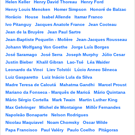
Helen Keller
Henry David Thoreau
Henry Ford
Henry Louis Mencken
Homer Simpson
Honoré de Balzac
Horácio
House
Isabel Allende
Itamar Franco
Ivo Pitanguy
Jacques Anatole France
Jean Cocteau
Jean de la Bruyère
Jean Paul Sartre
Jean-Baptiste Poquelin - Molière
Jean-Jacques Rousseau
Johann Wolfgang Von Goethe
Jorge Luís Borges
José Saramago
José Serra
Joseph Murphy
Júlio Cesar
Justin Bieber
Khalil Gibran
Lao-Tsé
Léa Waider
Leonardo da Vinci
Liev Tolstói
Lúcio Anneo Sêneca
Luiz Gasparetto
Luiz Inácio Lula da Silva
Madre Teresa de Calcutá
Mahatma Gandhi
Marcel Proust
Mariano da Fonseca - Marquês de Maricá
Mário Quintana
Mário Sérgio Cortella
Mark Twain
Martin Luther King
Max Gehringer
Michel de Montaigne
Millôr Fernandes
Napoleão Bonaparte
Nelson Rodrigues
Nicolau Maquiavel
Noam Chomsky
Oscar Wilde
Papa Francisco
Paul Valéry
Paulo Coelho
Pitágoras