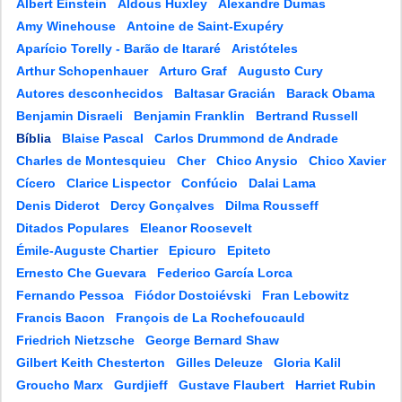
Albert Einstein
Aldous Huxley
Alexandre Dumas
Amy Winehouse
Antoine de Saint-Exupéry
Aparício Torelly - Barão de Itararé
Aristóteles
Arthur Schopenhauer
Arturo Graf
Augusto Cury
Autores desconhecidos
Baltasar Gracián
Barack Obama
Benjamin Disraeli
Benjamin Franklin
Bertrand Russell
Bíblia
Blaise Pascal
Carlos Drummond de Andrade
Charles de Montesquieu
Cher
Chico Anysio
Chico Xavier
Cícero
Clarice Lispector
Confúcio
Dalai Lama
Denis Diderot
Dercy Gonçalves
Dilma Rousseff
Ditados Populares
Eleanor Roosevelt
Émile-Auguste Chartier
Epicuro
Epiteto
Ernesto Che Guevara
Federico García Lorca
Fernando Pessoa
Fiódor Dostoiévski
Fran Lebowitz
Francis Bacon
François de La Rochefoucauld
Friedrich Nietzsche
George Bernard Shaw
Gilbert Keith Chesterton
Gilles Deleuze
Gloria Kalil
Groucho Marx
Gurdjieff
Gustave Flaubert
Harriet Rubin