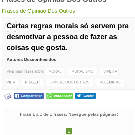
Frases de Opinião Dos Outros
Certas regras morais só servem pra
desmotivar a pessoa de fazer as
coisas que gosta.
Autores Desconhecidos
Veja mais frases sobre:
MORAL
MORALISMO
VIVER A
VIDA
PRAZER
OPINIÃO DOS OUTROS
POLÊMICAS
Frase 1 a 1 de 1 frases. Navegue pelas páginas:
1