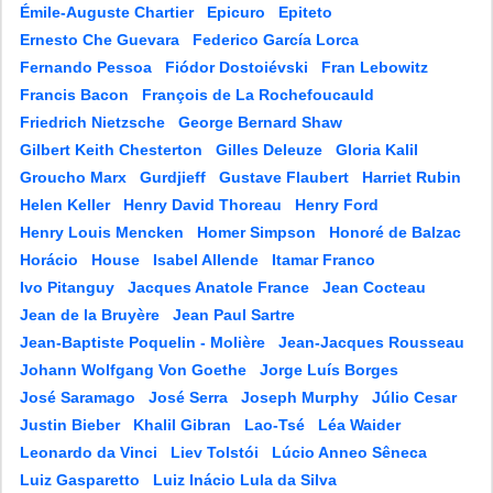
Émile-Auguste Chartier
Epicuro
Epiteto
Ernesto Che Guevara
Federico García Lorca
Fernando Pessoa
Fiódor Dostoiévski
Fran Lebowitz
Francis Bacon
François de La Rochefoucauld
Friedrich Nietzsche
George Bernard Shaw
Gilbert Keith Chesterton
Gilles Deleuze
Gloria Kalil
Groucho Marx
Gurdjieff
Gustave Flaubert
Harriet Rubin
Helen Keller
Henry David Thoreau
Henry Ford
Henry Louis Mencken
Homer Simpson
Honoré de Balzac
Horácio
House
Isabel Allende
Itamar Franco
Ivo Pitanguy
Jacques Anatole France
Jean Cocteau
Jean de la Bruyère
Jean Paul Sartre
Jean-Baptiste Poquelin - Molière
Jean-Jacques Rousseau
Johann Wolfgang Von Goethe
Jorge Luís Borges
José Saramago
José Serra
Joseph Murphy
Júlio Cesar
Justin Bieber
Khalil Gibran
Lao-Tsé
Léa Waider
Leonardo da Vinci
Liev Tolstói
Lúcio Anneo Sêneca
Luiz Gasparetto
Luiz Inácio Lula da Silva