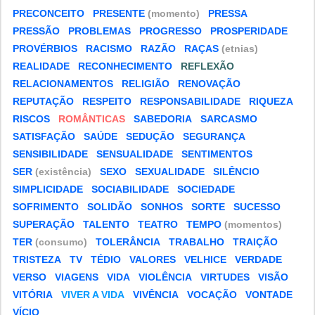
PRECONCEITO
PRESENTE
(momento)
PRESSA
PRESSÃO
PROBLEMAS
PROGRESSO
PROSPERIDADE
PROVÉRBIOS
RACISMO
RAZÃO
RAÇAS
(etnias)
REALIDADE
RECONHECIMENTO
REFLEXÃO
RELACIONAMENTOS
RELIGIÃO
RENOVAÇÃO
REPUTAÇÃO
RESPEITO
RESPONSABILIDADE
RIQUEZA
RISCOS
ROMÂNTICAS
SABEDORIA
SARCASMO
SATISFAÇÃO
SAÚDE
SEDUÇÃO
SEGURANÇA
SENSIBILIDADE
SENSUALIDADE
SENTIMENTOS
SER
(existência)
SEXO
SEXUALIDADE
SILÊNCIO
SIMPLICIDADE
SOCIABILIDADE
SOCIEDADE
SOFRIMENTO
SOLIDÃO
SONHOS
SORTE
SUCESSO
SUPERAÇÃO
TALENTO
TEATRO
TEMPO
(momentos)
TER
(consumo)
TOLERÂNCIA
TRABALHO
TRAIÇÃO
TRISTEZA
TV
TÉDIO
VALORES
VELHICE
VERDADE
VERSO
VIAGENS
VIDA
VIOLÊNCIA
VIRTUDES
VISÃO
VITÓRIA
VIVER A VIDA
VIVÊNCIA
VOCAÇÃO
VONTADE
VÍCIO