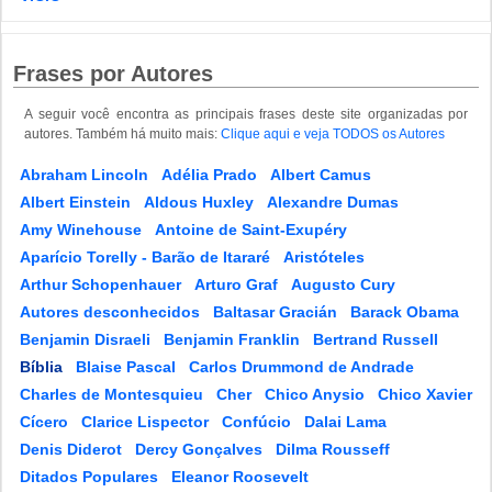
Frases por Autores
A seguir você encontra as principais frases deste site organizadas por
autores. Também há muito mais:
Clique aqui e veja TODOS os Autores
Abraham Lincoln
Adélia Prado
Albert Camus
Albert Einstein
Aldous Huxley
Alexandre Dumas
Amy Winehouse
Antoine de Saint-Exupéry
Aparício Torelly - Barão de Itararé
Aristóteles
Arthur Schopenhauer
Arturo Graf
Augusto Cury
Autores desconhecidos
Baltasar Gracián
Barack Obama
Benjamin Disraeli
Benjamin Franklin
Bertrand Russell
Bíblia
Blaise Pascal
Carlos Drummond de Andrade
Charles de Montesquieu
Cher
Chico Anysio
Chico Xavier
Cícero
Clarice Lispector
Confúcio
Dalai Lama
Denis Diderot
Dercy Gonçalves
Dilma Rousseff
Ditados Populares
Eleanor Roosevelt