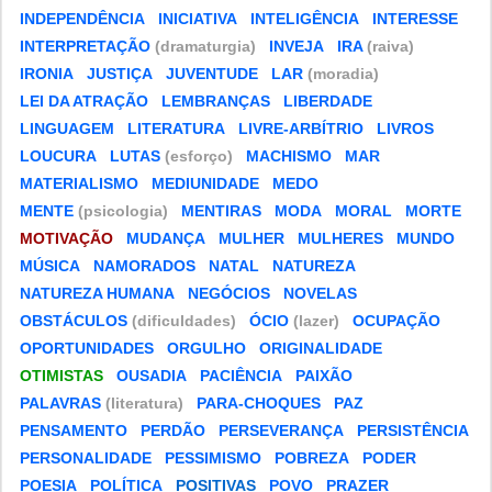
INDEPENDÊNCIA
INICIATIVA
INTELIGÊNCIA
INTERESSE
INTERPRETAÇÃO
(dramaturgia)
INVEJA
IRA
(raiva)
IRONIA
JUSTIÇA
JUVENTUDE
LAR
(moradia)
LEI DA ATRAÇÃO
LEMBRANÇAS
LIBERDADE
LINGUAGEM
LITERATURA
LIVRE-ARBÍTRIO
LIVROS
LOUCURA
LUTAS
(esforço)
MACHISMO
MAR
MATERIALISMO
MEDIUNIDADE
MEDO
MENTE
(psicologia)
MENTIRAS
MODA
MORAL
MORTE
MOTIVAÇÃO
MUDANÇA
MULHER
MULHERES
MUNDO
MÚSICA
NAMORADOS
NATAL
NATUREZA
NATUREZA HUMANA
NEGÓCIOS
NOVELAS
OBSTÁCULOS
(dificuldades)
ÓCIO
(lazer)
OCUPAÇÃO
OPORTUNIDADES
ORGULHO
ORIGINALIDADE
OTIMISTAS
OUSADIA
PACIÊNCIA
PAIXÃO
PALAVRAS
(literatura)
PARA-CHOQUES
PAZ
PENSAMENTO
PERDÃO
PERSEVERANÇA
PERSISTÊNCIA
PERSONALIDADE
PESSIMISMO
POBREZA
PODER
POESIA
POLÍTICA
POSITIVAS
POVO
PRAZER