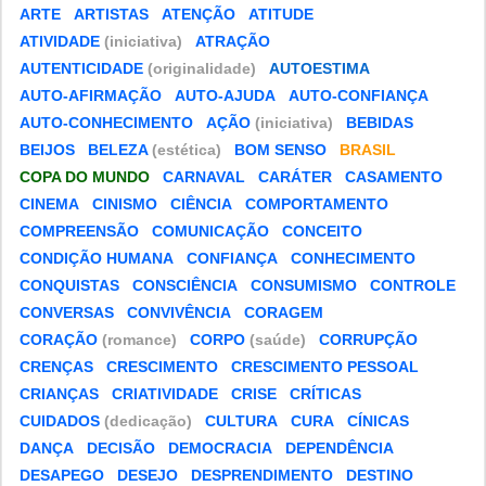
ARTE
ARTISTAS
ATENÇÃO
ATITUDE
ATIVIDADE
(iniciativa)
ATRAÇÃO
AUTENTICIDADE
(originalidade)
AUTOESTIMA
AUTO-AFIRMAÇÃO
AUTO-AJUDA
AUTO-CONFIANÇA
AUTO-CONHECIMENTO
AÇÃO
(iniciativa)
BEBIDAS
BEIJOS
BELEZA
(estética)
BOM SENSO
BRASIL
COPA DO MUNDO
CARNAVAL
CARÁTER
CASAMENTO
CINEMA
CINISMO
CIÊNCIA
COMPORTAMENTO
COMPREENSÃO
COMUNICAÇÃO
CONCEITO
CONDIÇÃO HUMANA
CONFIANÇA
CONHECIMENTO
CONQUISTAS
CONSCIÊNCIA
CONSUMISMO
CONTROLE
CONVERSAS
CONVIVÊNCIA
CORAGEM
CORAÇÃO
(romance)
CORPO
(saúde)
CORRUPÇÃO
CRENÇAS
CRESCIMENTO
CRESCIMENTO PESSOAL
CRIANÇAS
CRIATIVIDADE
CRISE
CRÍTICAS
CUIDADOS
(dedicação)
CULTURA
CURA
CÍNICAS
DANÇA
DECISÃO
DEMOCRACIA
DEPENDÊNCIA
DESAPEGO
DESEJO
DESPRENDIMENTO
DESTINO