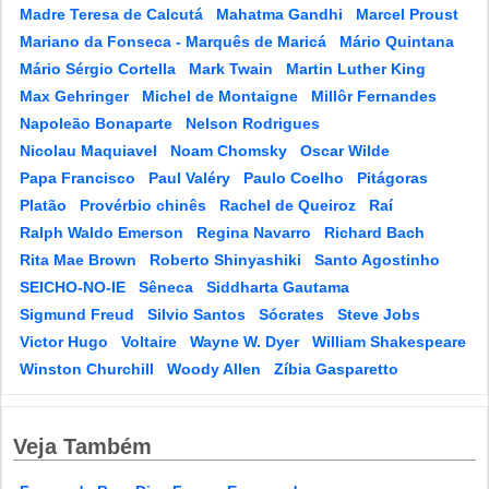
Madre Teresa de Calcutá
Mahatma Gandhi
Marcel Proust
Mariano da Fonseca - Marquês de Maricá
Mário Quintana
Mário Sérgio Cortella
Mark Twain
Martin Luther King
Max Gehringer
Michel de Montaigne
Millôr Fernandes
Napoleão Bonaparte
Nelson Rodrigues
Nicolau Maquiavel
Noam Chomsky
Oscar Wilde
Papa Francisco
Paul Valéry
Paulo Coelho
Pitágoras
Platão
Provérbio chinês
Rachel de Queiroz
Raí
Ralph Waldo Emerson
Regina Navarro
Richard Bach
Rita Mae Brown
Roberto Shinyashiki
Santo Agostinho
SEICHO-NO-IE
Sêneca
Siddharta Gautama
Sigmund Freud
Silvio Santos
Sócrates
Steve Jobs
Victor Hugo
Voltaire
Wayne W. Dyer
William Shakespeare
Winston Churchill
Woody Allen
Zíbia Gasparetto
Veja Também