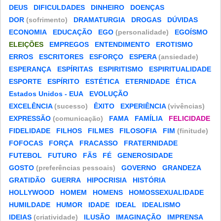
DEUS
DIFICULDADES
DINHEIRO
DOENÇAS
DOR
(sofrimento)
DRAMATURGIA
DROGAS
DÚVIDAS
ECONOMIA
EDUCAÇÃO
EGO
(personalidade)
EGOÍSMO
ELEIÇÕES
EMPREGOS
ENTENDIMENTO
EROTISMO
ERROS
ESCRITORES
ESFORÇO
ESPERA
(ansiedade)
ESPERANÇA
ESPÍRITAS
ESPIRITISMO
ESPIRITUALIDADE
ESPORTE
ESPÍRITO
ESTÉTICA
ETERNIDADE
ÉTICA
Estados Unidos - EUA
EVOLUÇÃO
EXCELÊNCIA
(sucesso)
ÊXITO
EXPERIÊNCIA
(vivências)
EXPRESSÃO
(comunicação)
FAMA
FAMÍLIA
FELICIDADE
FIDELIDADE
FILHOS
FILMES
FILOSOFIA
FIM
(finitude)
FOFOCAS
FORÇA
FRACASSO
FRATERNIDADE
FUTEBOL
FUTURO
FÃS
FÉ
GENEROSIDADE
GOSTO
(preferências pessoais)
GOVERNO
GRANDEZA
GRATIDÃO
GUERRA
HIPOCRISIA
HISTÓRIA
HOLLYWOOD
HOMEM
HOMENS
HOMOSSEXUALIDADE
HUMILDADE
HUMOR
IDADE
IDEAL
IDEALISMO
IDEIAS
(criatividade)
ILUSÃO
IMAGINAÇÃO
IMPRENSA