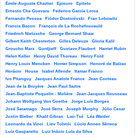
Émile-Auguste Chartier
Epicuro
Epiteto
Ernesto Che Guevara
Federico García Lorca
Fernando Pessoa
Fiódor Dostoiévski
Fran Lebowitz
Francis Bacon
François de La Rochefoucauld
Friedrich Nietzsche
George Bernard Shaw
Gilbert Keith Chesterton
Gilles Deleuze
Gloria Kalil
Groucho Marx
Gurdjieff
Gustave Flaubert
Harriet Rubin
Helen Keller
Henry David Thoreau
Henry Ford
Henry Louis Mencken
Homer Simpson
Honoré de Balzac
Horácio
House
Isabel Allende
Itamar Franco
Ivo Pitanguy
Jacques Anatole France
Jean Cocteau
Jean de la Bruyère
Jean Paul Sartre
Jean-Baptiste Poquelin - Molière
Jean-Jacques Rousseau
Johann Wolfgang Von Goethe
Jorge Luís Borges
José Saramago
José Serra
Joseph Murphy
Júlio Cesar
Justin Bieber
Khalil Gibran
Lao-Tsé
Léa Waider
Leonardo da Vinci
Liev Tolstói
Lúcio Anneo Sêneca
Luiz Gasparetto
Luiz Inácio Lula da Silva