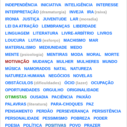
INDEPENDÊNCIA
INICIATIVA
INTELIGÊNCIA
INTERESSE
INTERPRETAÇÃO
(dramaturgia)
INVEJA
IRA
(raiva)
IRONIA
JUSTIÇA
JUVENTUDE
LAR
(moradia)
LEI DA ATRAÇÃO
LEMBRANÇAS
LIBERDADE
LINGUAGEM
LITERATURA
LIVRE-ARBÍTRIO
LIVROS
LOUCURA
LUTAS
(esforço)
MACHISMO
MAR
MATERIALISMO
MEDIUNIDADE
MEDO
MENTE
(psicologia)
MENTIRAS
MODA
MORAL
MORTE
MOTIVAÇÃO
MUDANÇA
MULHER
MULHERES
MUNDO
MÚSICA
NAMORADOS
NATAL
NATUREZA
NATUREZA HUMANA
NEGÓCIOS
NOVELAS
OBSTÁCULOS
(dificuldades)
ÓCIO
(lazer)
OCUPAÇÃO
OPORTUNIDADES
ORGULHO
ORIGINALIDADE
OTIMISTAS
OUSADIA
PACIÊNCIA
PAIXÃO
PALAVRAS
(literatura)
PARA-CHOQUES
PAZ
PENSAMENTO
PERDÃO
PERSEVERANÇA
PERSISTÊNCIA
PERSONALIDADE
PESSIMISMO
POBREZA
PODER
POESIA
POLÍTICA
POSITIVAS
POVO
PRAZER