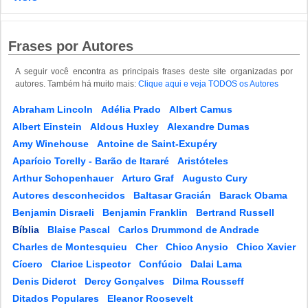
Frases por Autores
A seguir você encontra as principais frases deste site organizadas por
autores. Também há muito mais:
Clique aqui e veja TODOS os Autores
Abraham Lincoln
Adélia Prado
Albert Camus
Albert Einstein
Aldous Huxley
Alexandre Dumas
Amy Winehouse
Antoine de Saint-Exupéry
Aparício Torelly - Barão de Itararé
Aristóteles
Arthur Schopenhauer
Arturo Graf
Augusto Cury
Autores desconhecidos
Baltasar Gracián
Barack Obama
Benjamin Disraeli
Benjamin Franklin
Bertrand Russell
Bíblia
Blaise Pascal
Carlos Drummond de Andrade
Charles de Montesquieu
Cher
Chico Anysio
Chico Xavier
Cícero
Clarice Lispector
Confúcio
Dalai Lama
Denis Diderot
Dercy Gonçalves
Dilma Rousseff
Ditados Populares
Eleanor Roosevelt