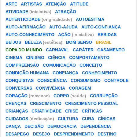
ARTE
ARTISTAS
ATENÇÃO
ATITUDE
ATIVIDADE
(iniciativa)
ATRAÇÃO
AUTENTICIDADE
(originalidade)
AUTOESTIMA
AUTO-AFIRMAÇÃO
AUTO-AJUDA
AUTO-CONFIANÇA
AUTO-CONHECIMENTO
AÇÃO
(iniciativa)
BEBIDAS
BEIJOS
BELEZA
(estética)
BOM SENSO
BRASIL
COPA DO MUNDO
CARNAVAL
CARÁTER
CASAMENTO
CINEMA
CINISMO
CIÊNCIA
COMPORTAMENTO
COMPREENSÃO
COMUNICAÇÃO
CONCEITO
CONDIÇÃO HUMANA
CONFIANÇA
CONHECIMENTO
CONQUISTAS
CONSCIÊNCIA
CONSUMISMO
CONTROLE
CONVERSAS
CONVIVÊNCIA
CORAGEM
CORAÇÃO
(romance)
CORPO
(saúde)
CORRUPÇÃO
CRENÇAS
CRESCIMENTO
CRESCIMENTO PESSOAL
CRIANÇAS
CRIATIVIDADE
CRISE
CRÍTICAS
CUIDADOS
(dedicação)
CULTURA
CURA
CÍNICAS
DANÇA
DECISÃO
DEMOCRACIA
DEPENDÊNCIA
DESAPEGO
DESEJO
DESPRENDIMENTO
DESTINO