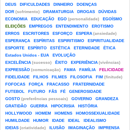
DEUS
DIFICULDADES
DINHEIRO
DOENÇAS
DOR
(sofrimento)
DRAMATURGIA
DROGAS
DÚVIDAS
ECONOMIA
EDUCAÇÃO
EGO
(personalidade)
EGOÍSMO
ELEIÇÕES
EMPREGOS
ENTENDIMENTO
EROTISMO
ERROS
ESCRITORES
ESFORÇO
ESPERA
(ansiedade)
ESPERANÇA
ESPÍRITAS
ESPIRITISMO
ESPIRITUALIDADE
ESPORTE
ESPÍRITO
ESTÉTICA
ETERNIDADE
ÉTICA
Estados Unidos - EUA
EVOLUÇÃO
EXCELÊNCIA
(sucesso)
ÊXITO
EXPERIÊNCIA
(vivências)
EXPRESSÃO
(comunicação)
FAMA
FAMÍLIA
FELICIDADE
FIDELIDADE
FILHOS
FILMES
FILOSOFIA
FIM
(finitude)
FOFOCAS
FORÇA
FRACASSO
FRATERNIDADE
FUTEBOL
FUTURO
FÃS
FÉ
GENEROSIDADE
GOSTO
(preferências pessoais)
GOVERNO
GRANDEZA
GRATIDÃO
GUERRA
HIPOCRISIA
HISTÓRIA
HOLLYWOOD
HOMEM
HOMENS
HOMOSSEXUALIDADE
HUMILDADE
HUMOR
IDADE
IDEAL
IDEALISMO
IDEIAS
(criatividade)
ILUSÃO
IMAGINAÇÃO
IMPRENSA