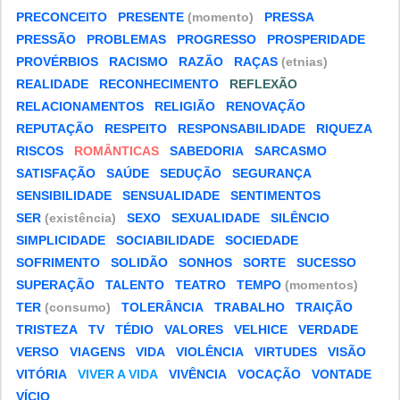
PRECONCEITO
PRESENTE
(momento)
PRESSA
PRESSÃO
PROBLEMAS
PROGRESSO
PROSPERIDADE
PROVÉRBIOS
RACISMO
RAZÃO
RAÇAS
(etnias)
REALIDADE
RECONHECIMENTO
REFLEXÃO
RELACIONAMENTOS
RELIGIÃO
RENOVAÇÃO
REPUTAÇÃO
RESPEITO
RESPONSABILIDADE
RIQUEZA
RISCOS
ROMÂNTICAS
SABEDORIA
SARCASMO
SATISFAÇÃO
SAÚDE
SEDUÇÃO
SEGURANÇA
SENSIBILIDADE
SENSUALIDADE
SENTIMENTOS
SER
(existência)
SEXO
SEXUALIDADE
SILÊNCIO
SIMPLICIDADE
SOCIABILIDADE
SOCIEDADE
SOFRIMENTO
SOLIDÃO
SONHOS
SORTE
SUCESSO
SUPERAÇÃO
TALENTO
TEATRO
TEMPO
(momentos)
TER
(consumo)
TOLERÂNCIA
TRABALHO
TRAIÇÃO
TRISTEZA
TV
TÉDIO
VALORES
VELHICE
VERDADE
VERSO
VIAGENS
VIDA
VIOLÊNCIA
VIRTUDES
VISÃO
VITÓRIA
VIVER A VIDA
VIVÊNCIA
VOCAÇÃO
VONTADE
VÍCIO