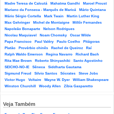
Madre Teresa de Calcutá
Mahatma Gandhi
Marcel Proust
Mariano da Fonseca - Marquês de Maricá
Mário Quintana
Mário Sérgio Cortella
Mark Twain
Martin Luther King
Max Gehringer
Michel de Montaigne
Millôr Fernandes
Napoleão Bonaparte
Nelson Rodrigues
Nicolau Maquiavel
Noam Chomsky
Oscar Wilde
Papa Francisco
Paul Valéry
Paulo Coelho
Pitágoras
Platão
Provérbio chinês
Rachel de Queiroz
Raí
Ralph Waldo Emerson
Regina Navarro
Richard Bach
Rita Mae Brown
Roberto Shinyashiki
Santo Agostinho
SEICHO-NO-IE
Sêneca
Siddharta Gautama
Sigmund Freud
Silvio Santos
Sócrates
Steve Jobs
Victor Hugo
Voltaire
Wayne W. Dyer
William Shakespeare
Winston Churchill
Woody Allen
Zíbia Gasparetto
Veja Também