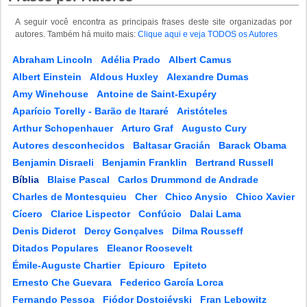
A seguir você encontra as principais frases deste site organizadas por
autores. Também há muito mais:
Clique aqui e veja TODOS os Autores
Abraham Lincoln
Adélia Prado
Albert Camus
Albert Einstein
Aldous Huxley
Alexandre Dumas
Amy Winehouse
Antoine de Saint-Exupéry
Aparício Torelly - Barão de Itararé
Aristóteles
Arthur Schopenhauer
Arturo Graf
Augusto Cury
Autores desconhecidos
Baltasar Gracián
Barack Obama
Benjamin Disraeli
Benjamin Franklin
Bertrand Russell
Bíblia
Blaise Pascal
Carlos Drummond de Andrade
Charles de Montesquieu
Cher
Chico Anysio
Chico Xavier
Cícero
Clarice Lispector
Confúcio
Dalai Lama
Denis Diderot
Dercy Gonçalves
Dilma Rousseff
Ditados Populares
Eleanor Roosevelt
Émile-Auguste Chartier
Epicuro
Epiteto
Ernesto Che Guevara
Federico García Lorca
Fernando Pessoa
Fiódor Dostoiévski
Fran Lebowitz