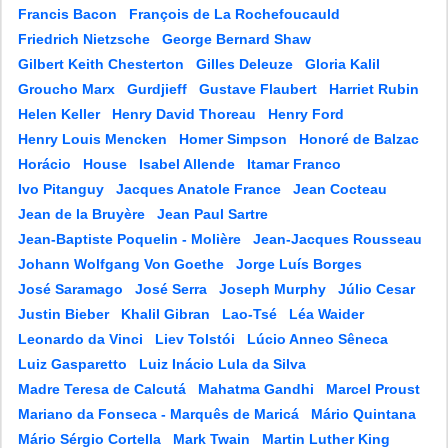
Francis Bacon
François de La Rochefoucauld
Friedrich Nietzsche
George Bernard Shaw
Gilbert Keith Chesterton
Gilles Deleuze
Gloria Kalil
Groucho Marx
Gurdjieff
Gustave Flaubert
Harriet Rubin
Helen Keller
Henry David Thoreau
Henry Ford
Henry Louis Mencken
Homer Simpson
Honoré de Balzac
Horácio
House
Isabel Allende
Itamar Franco
Ivo Pitanguy
Jacques Anatole France
Jean Cocteau
Jean de la Bruyère
Jean Paul Sartre
Jean-Baptiste Poquelin - Molière
Jean-Jacques Rousseau
Johann Wolfgang Von Goethe
Jorge Luís Borges
José Saramago
José Serra
Joseph Murphy
Júlio Cesar
Justin Bieber
Khalil Gibran
Lao-Tsé
Léa Waider
Leonardo da Vinci
Liev Tolstói
Lúcio Anneo Sêneca
Luiz Gasparetto
Luiz Inácio Lula da Silva
Madre Teresa de Calcutá
Mahatma Gandhi
Marcel Proust
Mariano da Fonseca - Marquês de Maricá
Mário Quintana
Mário Sérgio Cortella
Mark Twain
Martin Luther King