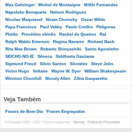
Max Gehringer
Michel de Montaigne
Millôr Fernandes
Napoleão Bonaparte
Nelson Rodrigues
Nicolau Maquiavel
Noam Chomsky
Oscar Wilde
Papa Francisco
Paul Valéry
Paulo Coelho
Pitágoras
Platão
Provérbio chinês
Rachel de Queiroz
Raí
Ralph Waldo Emerson
Regina Navarro
Richard Bach
Rita Mae Brown
Roberto Shinyashiki
Santo Agostinho
SEICHO-NO-IE
Sêneca
Siddharta Gautama
Sigmund Freud
Silvio Santos
Sócrates
Steve Jobs
Victor Hugo
Voltaire
Wayne W. Dyer
William Shakespeare
Winston Churchill
Woody Allen
Zíbia Gasparetto
Veja Também
Frases de Bom Dia
Frases Engraçadas
© Copyright 2008 - 2026 - Frases Inteligentes -
Sitemap
-
Política de Privacidade