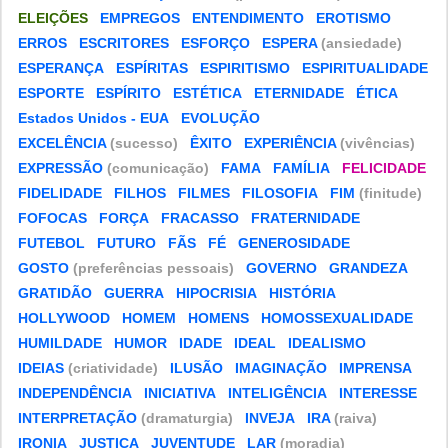
ELEIÇÕES
EMPREGOS
ENTENDIMENTO
EROTISMO
ERROS
ESCRITORES
ESFORÇO
ESPERA
(ansiedade)
ESPERANÇA
ESPÍRITAS
ESPIRITISMO
ESPIRITUALIDADE
ESPORTE
ESPÍRITO
ESTÉTICA
ETERNIDADE
ÉTICA
Estados Unidos - EUA
EVOLUÇÃO
EXCELÊNCIA
(sucesso)
ÊXITO
EXPERIÊNCIA
(vivências)
EXPRESSÃO
(comunicação)
FAMA
FAMÍLIA
FELICIDADE
FIDELIDADE
FILHOS
FILMES
FILOSOFIA
FIM
(finitude)
FOFOCAS
FORÇA
FRACASSO
FRATERNIDADE
FUTEBOL
FUTURO
FÃS
FÉ
GENEROSIDADE
GOSTO
(preferências pessoais)
GOVERNO
GRANDEZA
GRATIDÃO
GUERRA
HIPOCRISIA
HISTÓRIA
HOLLYWOOD
HOMEM
HOMENS
HOMOSSEXUALIDADE
HUMILDADE
HUMOR
IDADE
IDEAL
IDEALISMO
IDEIAS
(criatividade)
ILUSÃO
IMAGINAÇÃO
IMPRENSA
INDEPENDÊNCIA
INICIATIVA
INTELIGÊNCIA
INTERESSE
INTERPRETAÇÃO
(dramaturgia)
INVEJA
IRA
(raiva)
IRONIA
JUSTIÇA
JUVENTUDE
LAR
(moradia)