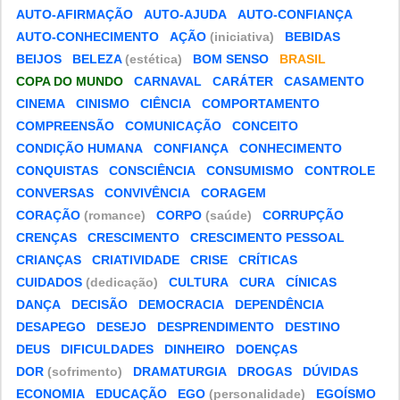
AUTO-AFIRMAÇÃO
AUTO-AJUDA
AUTO-CONFIANÇA
AUTO-CONHECIMENTO
AÇÃO
(iniciativa)
BEBIDAS
BEIJOS
BELEZA
(estética)
BOM SENSO
BRASIL
COPA DO MUNDO
CARNAVAL
CARÁTER
CASAMENTO
CINEMA
CINISMO
CIÊNCIA
COMPORTAMENTO
COMPREENSÃO
COMUNICAÇÃO
CONCEITO
CONDIÇÃO HUMANA
CONFIANÇA
CONHECIMENTO
CONQUISTAS
CONSCIÊNCIA
CONSUMISMO
CONTROLE
CONVERSAS
CONVIVÊNCIA
CORAGEM
CORAÇÃO
(romance)
CORPO
(saúde)
CORRUPÇÃO
CRENÇAS
CRESCIMENTO
CRESCIMENTO PESSOAL
CRIANÇAS
CRIATIVIDADE
CRISE
CRÍTICAS
CUIDADOS
(dedicação)
CULTURA
CURA
CÍNICAS
DANÇA
DECISÃO
DEMOCRACIA
DEPENDÊNCIA
DESAPEGO
DESEJO
DESPRENDIMENTO
DESTINO
DEUS
DIFICULDADES
DINHEIRO
DOENÇAS
DOR
(sofrimento)
DRAMATURGIA
DROGAS
DÚVIDAS
ECONOMIA
EDUCAÇÃO
EGO
(personalidade)
EGOÍSMO