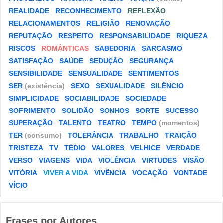
REALIDADE
RECONHECIMENTO
REFLEXÃO
RELACIONAMENTOS
RELIGIÃO
RENOVAÇÃO
REPUTAÇÃO
RESPEITO
RESPONSABILIDADE
RIQUEZA
RISCOS
ROMÂNTICAS
SABEDORIA
SARCASMO
SATISFAÇÃO
SAÚDE
SEDUÇÃO
SEGURANÇA
SENSIBILIDADE
SENSUALIDADE
SENTIMENTOS
SER
(existência)
SEXO
SEXUALIDADE
SILÊNCIO
SIMPLICIDADE
SOCIABILIDADE
SOCIEDADE
SOFRIMENTO
SOLIDÃO
SONHOS
SORTE
SUCESSO
SUPERAÇÃO
TALENTO
TEATRO
TEMPO
(momentos)
TER
(consumo)
TOLERÂNCIA
TRABALHO
TRAIÇÃO
TRISTEZA
TV
TÉDIO
VALORES
VELHICE
VERDADE
VERSO
VIAGENS
VIDA
VIOLÊNCIA
VIRTUDES
VISÃO
VITÓRIA
VIVER A VIDA
VIVÊNCIA
VOCAÇÃO
VONTADE
VÍCIO
Frases por Autores