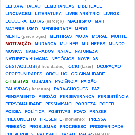
LEI DA ATRAÇÃO
LEMBRANÇAS
LIBERDADE
LINGUAGEM
LITERATURA
LIVRE-ARBÍTRIO
LIVROS
LOUCURA
LUTAS
(esforço)
MACHISMO
MAR
MATERIALISMO
MEDIUNIDADE
MEDO
MENTE
(psicologia)
MENTIRAS
MODA
MORAL
MORTE
MOTIVAÇÃO
MUDANÇA
MULHER
MULHERES
MUNDO
MÚSICA
NAMORADOS
NATAL
NATUREZA
NATUREZA HUMANA
NEGÓCIOS
NOVELAS
OBSTÁCULOS
(dificuldades)
ÓCIO
(lazer)
OCUPAÇÃO
OPORTUNIDADES
ORGULHO
ORIGINALIDADE
OTIMISTAS
OUSADIA
PACIÊNCIA
PAIXÃO
PALAVRAS
(literatura)
PARA-CHOQUES
PAZ
PENSAMENTO
PERDÃO
PERSEVERANÇA
PERSISTÊNCIA
PERSONALIDADE
PESSIMISMO
POBREZA
PODER
POESIA
POLÍTICA
POSITIVAS
POVO
PRAZER
PRECONCEITO
PRESENTE
(momento)
PRESSA
PRESSÃO
PROBLEMAS
PROGRESSO
PROSPERIDADE
PROVÉRBIOS
RACISMO
RAZÃO
RAÇAS
(etnias)