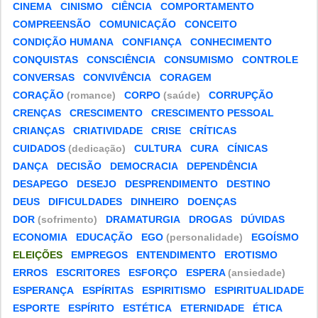
CINEMA
CINISMO
CIÊNCIA
COMPORTAMENTO
COMPREENSÃO
COMUNICAÇÃO
CONCEITO
CONDIÇÃO HUMANA
CONFIANÇA
CONHECIMENTO
CONQUISTAS
CONSCIÊNCIA
CONSUMISMO
CONTROLE
CONVERSAS
CONVIVÊNCIA
CORAGEM
CORAÇÃO
(romance)
CORPO
(saúde)
CORRUPÇÃO
CRENÇAS
CRESCIMENTO
CRESCIMENTO PESSOAL
CRIANÇAS
CRIATIVIDADE
CRISE
CRÍTICAS
CUIDADOS
(dedicação)
CULTURA
CURA
CÍNICAS
DANÇA
DECISÃO
DEMOCRACIA
DEPENDÊNCIA
DESAPEGO
DESEJO
DESPRENDIMENTO
DESTINO
DEUS
DIFICULDADES
DINHEIRO
DOENÇAS
DOR
(sofrimento)
DRAMATURGIA
DROGAS
DÚVIDAS
ECONOMIA
EDUCAÇÃO
EGO
(personalidade)
EGOÍSMO
ELEIÇÕES
EMPREGOS
ENTENDIMENTO
EROTISMO
ERROS
ESCRITORES
ESFORÇO
ESPERA
(ansiedade)
ESPERANÇA
ESPÍRITAS
ESPIRITISMO
ESPIRITUALIDADE
ESPORTE
ESPÍRITO
ESTÉTICA
ETERNIDADE
ÉTICA