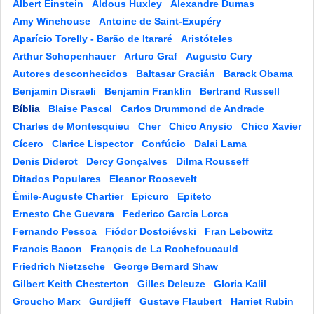
Albert Einstein
Aldous Huxley
Alexandre Dumas
Amy Winehouse
Antoine de Saint-Exupéry
Aparício Torelly - Barão de Itararé
Aristóteles
Arthur Schopenhauer
Arturo Graf
Augusto Cury
Autores desconhecidos
Baltasar Gracián
Barack Obama
Benjamin Disraeli
Benjamin Franklin
Bertrand Russell
Bíblia
Blaise Pascal
Carlos Drummond de Andrade
Charles de Montesquieu
Cher
Chico Anysio
Chico Xavier
Cícero
Clarice Lispector
Confúcio
Dalai Lama
Denis Diderot
Dercy Gonçalves
Dilma Rousseff
Ditados Populares
Eleanor Roosevelt
Émile-Auguste Chartier
Epicuro
Epiteto
Ernesto Che Guevara
Federico García Lorca
Fernando Pessoa
Fiódor Dostoiévski
Fran Lebowitz
Francis Bacon
François de La Rochefoucauld
Friedrich Nietzsche
George Bernard Shaw
Gilbert Keith Chesterton
Gilles Deleuze
Gloria Kalil
Groucho Marx
Gurdjieff
Gustave Flaubert
Harriet Rubin