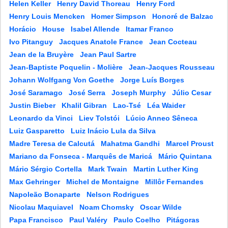
Helen Keller
Henry David Thoreau
Henry Ford
Henry Louis Mencken
Homer Simpson
Honoré de Balzac
Horácio
House
Isabel Allende
Itamar Franco
Ivo Pitanguy
Jacques Anatole France
Jean Cocteau
Jean de la Bruyère
Jean Paul Sartre
Jean-Baptiste Poquelin - Molière
Jean-Jacques Rousseau
Johann Wolfgang Von Goethe
Jorge Luís Borges
José Saramago
José Serra
Joseph Murphy
Júlio Cesar
Justin Bieber
Khalil Gibran
Lao-Tsé
Léa Waider
Leonardo da Vinci
Liev Tolstói
Lúcio Anneo Sêneca
Luiz Gasparetto
Luiz Inácio Lula da Silva
Madre Teresa de Calcutá
Mahatma Gandhi
Marcel Proust
Mariano da Fonseca - Marquês de Maricá
Mário Quintana
Mário Sérgio Cortella
Mark Twain
Martin Luther King
Max Gehringer
Michel de Montaigne
Millôr Fernandes
Napoleão Bonaparte
Nelson Rodrigues
Nicolau Maquiavel
Noam Chomsky
Oscar Wilde
Papa Francisco
Paul Valéry
Paulo Coelho
Pitágoras