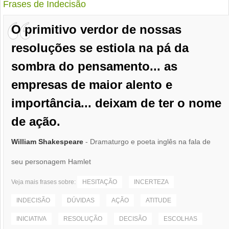
Frases de Indecisão
O primitivo verdor de nossas
resoluções se estiola na pá da
sombra do pensamento... as
empresas de maior alento e
importância... deixam de ter o nome
de ação.
William Shakespeare
- Dramaturgo e poeta inglês na fala de
seu personagem Hamlet
Veja mais frases sobre:
HESITAÇÃO
INCERTEZA
INDECISÃO
DÚVIDAS
AÇÃO
ATITUDE
INICIATIVA
RESOLUÇÃO
DECISÃO
ESCOLHAS