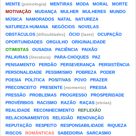
MENTE
(psicologia)
MENTIRAS
MODA
MORAL
MORTE
MOTIVAÇÃO
MUDANÇA
MULHER
MULHERES
MUNDO
MÚSICA
NAMORADOS
NATAL
NATUREZA
NATUREZA HUMANA
NEGÓCIOS
NOVELAS
OBSTÁCULOS
(dificuldades)
ÓCIO
(lazer)
OCUPAÇÃO
OPORTUNIDADES
ORGULHO
ORIGINALIDADE
OTIMISTAS
OUSADIA
PACIÊNCIA
PAIXÃO
PALAVRAS
(literatura)
PARA-CHOQUES
PAZ
PENSAMENTO
PERDÃO
PERSEVERANÇA
PERSISTÊNCIA
PERSONALIDADE
PESSIMISMO
POBREZA
PODER
POESIA
POLÍTICA
POSITIVAS
POVO
PRAZER
PRECONCEITO
PRESENTE
(momento)
PRESSA
PRESSÃO
PROBLEMAS
PROGRESSO
PROSPERIDADE
PROVÉRBIOS
RACISMO
RAZÃO
RAÇAS
(etnias)
REALIDADE
RECONHECIMENTO
REFLEXÃO
RELACIONAMENTOS
RELIGIÃO
RENOVAÇÃO
REPUTAÇÃO
RESPEITO
RESPONSABILIDADE
RIQUEZA
RISCOS
ROMÂNTICAS
SABEDORIA
SARCASMO