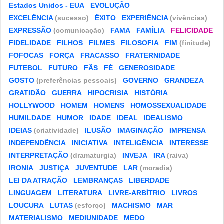
Estados Unidos - EUA
EVOLUÇÃO
EXCELÊNCIA
(sucesso)
ÊXITO
EXPERIÊNCIA
(vivências)
EXPRESSÃO
(comunicação)
FAMA
FAMÍLIA
FELICIDADE
FIDELIDADE
FILHOS
FILMES
FILOSOFIA
FIM
(finitude)
FOFOCAS
FORÇA
FRACASSO
FRATERNIDADE
FUTEBOL
FUTURO
FÃS
FÉ
GENEROSIDADE
GOSTO
(preferências pessoais)
GOVERNO
GRANDEZA
GRATIDÃO
GUERRA
HIPOCRISIA
HISTÓRIA
HOLLYWOOD
HOMEM
HOMENS
HOMOSSEXUALIDADE
HUMILDADE
HUMOR
IDADE
IDEAL
IDEALISMO
IDEIAS
(criatividade)
ILUSÃO
IMAGINAÇÃO
IMPRENSA
INDEPENDÊNCIA
INICIATIVA
INTELIGÊNCIA
INTERESSE
INTERPRETAÇÃO
(dramaturgia)
INVEJA
IRA
(raiva)
IRONIA
JUSTIÇA
JUVENTUDE
LAR
(moradia)
LEI DA ATRAÇÃO
LEMBRANÇAS
LIBERDADE
LINGUAGEM
LITERATURA
LIVRE-ARBÍTRIO
LIVROS
LOUCURA
LUTAS
(esforço)
MACHISMO
MAR
MATERIALISMO
MEDIUNIDADE
MEDO