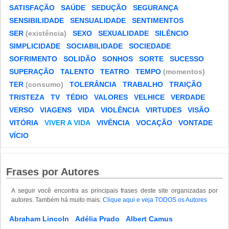
SATISFAÇÃO
SAÚDE
SEDUÇÃO
SEGURANÇA
SENSIBILIDADE
SENSUALIDADE
SENTIMENTOS
SER
(existência)
SEXO
SEXUALIDADE
SILÊNCIO
SIMPLICIDADE
SOCIABILIDADE
SOCIEDADE
SOFRIMENTO
SOLIDÃO
SONHOS
SORTE
SUCESSO
SUPERAÇÃO
TALENTO
TEATRO
TEMPO
(momentos)
TER
(consumo)
TOLERÂNCIA
TRABALHO
TRAIÇÃO
TRISTEZA
TV
TÉDIO
VALORES
VELHICE
VERDADE
VERSO
VIAGENS
VIDA
VIOLÊNCIA
VIRTUDES
VISÃO
VITÓRIA
VIVER A VIDA
VIVÊNCIA
VOCAÇÃO
VONTADE
VÍCIO
Frases por Autores
A seguir você encontra as principais frases deste site organizadas por
autores. Também há muito mais:
Clique aqui e veja TODOS os Autores
Abraham Lincoln
Adélia Prado
Albert Camus