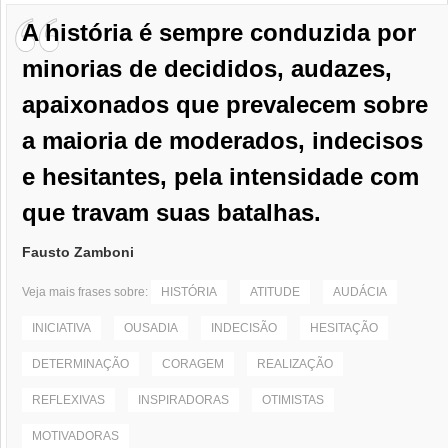
A história é sempre conduzida por
minorias de decididos, audazes,
apaixonados que prevalecem sobre
a maioria de moderados, indecisos
e hesitantes, pela intensidade com
que travam suas batalhas.
Fausto Zamboni
Veja mais frases sobre:
HISTÓRIA
ATITUDE
AUDÁCIA
INICIATIVA
OUSADIA
INDECISÃO
HESITAÇÃO
DETERMINAÇÃO
CORAGEM
REALIZAÇÃO
REFLEXIVAS
INSPIRADORAS
OTIMISTAS
MOTIVADORAS