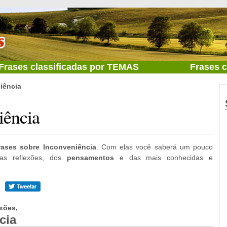
Frases classificadas por TEMAS
Frases 
iência
iência
rases sobre Inconveniência
. Com elas você saberá um pouco
das reflexões, dos
pensamentos
e das mais conhecidas e
xões,
cia