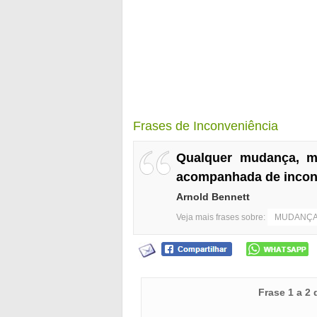
Frases de Inconveniência
Qualquer mudança, 
acompanhada de inconv
Arnold Bennett
Veja mais frases sobre:
MUDANÇ
Frase 1 a 2