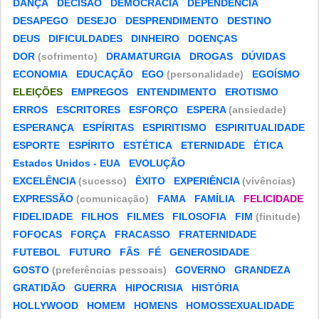
DANÇA
DECISÃO
DEMOCRACIA
DEPENDÊNCIA
DESAPEGO
DESEJO
DESPRENDIMENTO
DESTINO
DEUS
DIFICULDADES
DINHEIRO
DOENÇAS
DOR
(sofrimento)
DRAMATURGIA
DROGAS
DÚVIDAS
ECONOMIA
EDUCAÇÃO
EGO
(personalidade)
EGOÍSMO
ELEIÇÕES
EMPREGOS
ENTENDIMENTO
EROTISMO
ERROS
ESCRITORES
ESFORÇO
ESPERA
(ansiedade)
ESPERANÇA
ESPÍRITAS
ESPIRITISMO
ESPIRITUALIDADE
ESPORTE
ESPÍRITO
ESTÉTICA
ETERNIDADE
ÉTICA
Estados Unidos - EUA
EVOLUÇÃO
EXCELÊNCIA
(sucesso)
ÊXITO
EXPERIÊNCIA
(vivências)
EXPRESSÃO
(comunicação)
FAMA
FAMÍLIA
FELICIDADE
FIDELIDADE
FILHOS
FILMES
FILOSOFIA
FIM
(finitude)
FOFOCAS
FORÇA
FRACASSO
FRATERNIDADE
FUTEBOL
FUTURO
FÃS
FÉ
GENEROSIDADE
GOSTO
(preferências pessoais)
GOVERNO
GRANDEZA
GRATIDÃO
GUERRA
HIPOCRISIA
HISTÓRIA
HOLLYWOOD
HOMEM
HOMENS
HOMOSSEXUALIDADE