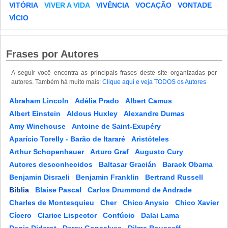
VITÓRIA
VIVER A VIDA
VIVÊNCIA
VOCAÇÃO
VONTADE
VÍCIO
Frases por Autores
A seguir você encontra as principais frases deste site organizadas por
autores. Também há muito mais:
Clique aqui e veja TODOS os Autores
Abraham Lincoln
Adélia Prado
Albert Camus
Albert Einstein
Aldous Huxley
Alexandre Dumas
Amy Winehouse
Antoine de Saint-Exupéry
Aparício Torelly - Barão de Itararé
Aristóteles
Arthur Schopenhauer
Arturo Graf
Augusto Cury
Autores desconhecidos
Baltasar Gracián
Barack Obama
Benjamin Disraeli
Benjamin Franklin
Bertrand Russell
Bíblia
Blaise Pascal
Carlos Drummond de Andrade
Charles de Montesquieu
Cher
Chico Anysio
Chico Xavier
Cícero
Clarice Lispector
Confúcio
Dalai Lama