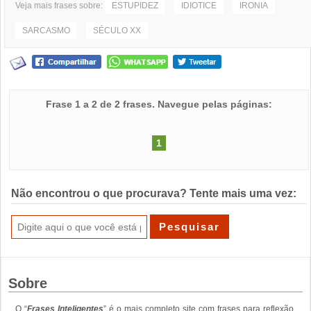
Veja mais frases sobre:
ESTUPIDEZ
IDIOTICE
IRONIA
SARCASMO
SÉCULO XX
Frase 1 a 2 de 2 frases. Navegue pelas páginas:
1
Não encontrou o que procurava? Tente mais uma vez:
Sobre
O “
Frases Inteligentes
” é o mais completo site com frases para reflexão.