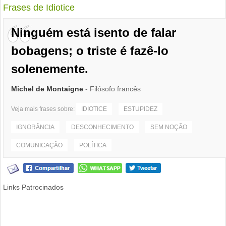
Frases de Idiotice
Ninguém está isento de falar
bobagens; o triste é fazê-lo
solenemente.
Michel de Montaigne
- Filósofo francês
Veja mais frases sobre:
IDIOTICE
ESTUPIDEZ
IGNORÂNCIA
DESCONHECIMENTO
SEM NOÇÃO
COMUNICAÇÃO
POLÍTICA
Links Patrocinados