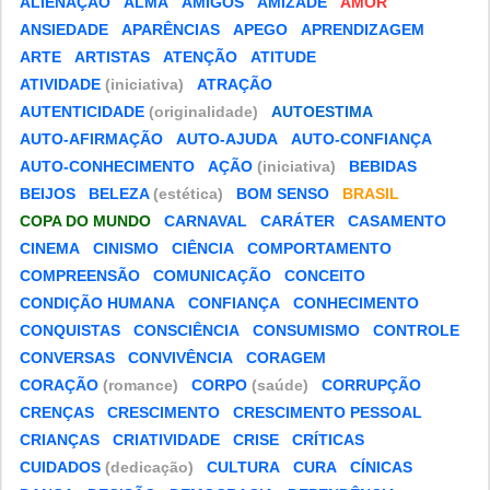
ALIENAÇÃO
ALMA
AMIGOS
AMIZADE
AMOR
ANSIEDADE
APARÊNCIAS
APEGO
APRENDIZAGEM
ARTE
ARTISTAS
ATENÇÃO
ATITUDE
ATIVIDADE
(iniciativa)
ATRAÇÃO
AUTENTICIDADE
(originalidade)
AUTOESTIMA
AUTO-AFIRMAÇÃO
AUTO-AJUDA
AUTO-CONFIANÇA
AUTO-CONHECIMENTO
AÇÃO
(iniciativa)
BEBIDAS
BEIJOS
BELEZA
(estética)
BOM SENSO
BRASIL
COPA DO MUNDO
CARNAVAL
CARÁTER
CASAMENTO
CINEMA
CINISMO
CIÊNCIA
COMPORTAMENTO
COMPREENSÃO
COMUNICAÇÃO
CONCEITO
CONDIÇÃO HUMANA
CONFIANÇA
CONHECIMENTO
CONQUISTAS
CONSCIÊNCIA
CONSUMISMO
CONTROLE
CONVERSAS
CONVIVÊNCIA
CORAGEM
CORAÇÃO
(romance)
CORPO
(saúde)
CORRUPÇÃO
CRENÇAS
CRESCIMENTO
CRESCIMENTO PESSOAL
CRIANÇAS
CRIATIVIDADE
CRISE
CRÍTICAS
CUIDADOS
(dedicação)
CULTURA
CURA
CÍNICAS