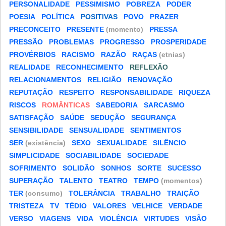
PERSONALIDADE
PESSIMISMO
POBREZA
PODER
POESIA
POLÍTICA
POSITIVAS
POVO
PRAZER
PRECONCEITO
PRESENTE
(momento)
PRESSA
PRESSÃO
PROBLEMAS
PROGRESSO
PROSPERIDADE
PROVÉRBIOS
RACISMO
RAZÃO
RAÇAS
(etnias)
REALIDADE
RECONHECIMENTO
REFLEXÃO
RELACIONAMENTOS
RELIGIÃO
RENOVAÇÃO
REPUTAÇÃO
RESPEITO
RESPONSABILIDADE
RIQUEZA
RISCOS
ROMÂNTICAS
SABEDORIA
SARCASMO
SATISFAÇÃO
SAÚDE
SEDUÇÃO
SEGURANÇA
SENSIBILIDADE
SENSUALIDADE
SENTIMENTOS
SER
(existência)
SEXO
SEXUALIDADE
SILÊNCIO
SIMPLICIDADE
SOCIABILIDADE
SOCIEDADE
SOFRIMENTO
SOLIDÃO
SONHOS
SORTE
SUCESSO
SUPERAÇÃO
TALENTO
TEATRO
TEMPO
(momentos)
TER
(consumo)
TOLERÂNCIA
TRABALHO
TRAIÇÃO
TRISTEZA
TV
TÉDIO
VALORES
VELHICE
VERDADE
VERSO
VIAGENS
VIDA
VIOLÊNCIA
VIRTUDES
VISÃO