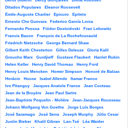
Denis Diderot
Dercy Gonçalves
Dilma Rousseff
Ditados Populares
Eleanor Roosevelt
Émile-Auguste Chartier
Epicuro
Epiteto
Ernesto Che Guevara
Federico García Lorca
Fernando Pessoa
Fiódor Dostoiévski
Fran Lebowitz
Francis Bacon
François de La Rochefoucauld
Friedrich Nietzsche
George Bernard Shaw
Gilbert Keith Chesterton
Gilles Deleuze
Gloria Kalil
Groucho Marx
Gurdjieff
Gustave Flaubert
Harriet Rubin
Helen Keller
Henry David Thoreau
Henry Ford
Henry Louis Mencken
Homer Simpson
Honoré de Balzac
Horácio
House
Isabel Allende
Itamar Franco
Ivo Pitanguy
Jacques Anatole France
Jean Cocteau
Jean de la Bruyère
Jean Paul Sartre
Jean-Baptiste Poquelin - Molière
Jean-Jacques Rousseau
Johann Wolfgang Von Goethe
Jorge Luís Borges
José Saramago
José Serra
Joseph Murphy
Júlio Cesar
Justin Bieber
Khalil Gibran
Lao-Tsé
Léa Waider