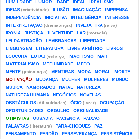
HUMILDADE
HUMOR
IDADE
IDEAL
IDEALISMO
IDEIAS
(criatividade)
ILUSÃO
IMAGINAÇÃO
IMPRENSA
INDEPENDÊNCIA
INICIATIVA
INTELIGÊNCIA
INTERESSE
INTERPRETAÇÃO
(dramaturgia)
INVEJA
IRA
(raiva)
IRONIA
JUSTIÇA
JUVENTUDE
LAR
(moradia)
LEI DA ATRAÇÃO
LEMBRANÇAS
LIBERDADE
LINGUAGEM
LITERATURA
LIVRE-ARBÍTRIO
LIVROS
LOUCURA
LUTAS
(esforço)
MACHISMO
MAR
MATERIALISMO
MEDIUNIDADE
MEDO
MENTE
(psicologia)
MENTIRAS
MODA
MORAL
MORTE
MOTIVAÇÃO
MUDANÇA
MULHER
MULHERES
MUNDO
MÚSICA
NAMORADOS
NATAL
NATUREZA
NATUREZA HUMANA
NEGÓCIOS
NOVELAS
OBSTÁCULOS
(dificuldades)
ÓCIO
(lazer)
OCUPAÇÃO
OPORTUNIDADES
ORGULHO
ORIGINALIDADE
OTIMISTAS
OUSADIA
PACIÊNCIA
PAIXÃO
PALAVRAS
(literatura)
PARA-CHOQUES
PAZ
PENSAMENTO
PERDÃO
PERSEVERANÇA
PERSISTÊNCIA