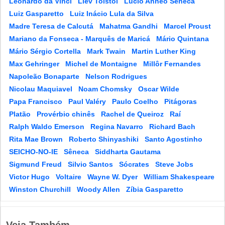
Leonardo da Vinci
Liev Tolstói
Lúcio Anneo Sêneca
Luiz Gasparetto
Luiz Inácio Lula da Silva
Madre Teresa de Calcutá
Mahatma Gandhi
Marcel Proust
Mariano da Fonseca - Marquês de Maricá
Mário Quintana
Mário Sérgio Cortella
Mark Twain
Martin Luther King
Max Gehringer
Michel de Montaigne
Millôr Fernandes
Napoleão Bonaparte
Nelson Rodrigues
Nicolau Maquiavel
Noam Chomsky
Oscar Wilde
Papa Francisco
Paul Valéry
Paulo Coelho
Pitágoras
Platão
Provérbio chinês
Rachel de Queiroz
Raí
Ralph Waldo Emerson
Regina Navarro
Richard Bach
Rita Mae Brown
Roberto Shinyashiki
Santo Agostinho
SEICHO-NO-IE
Sêneca
Siddharta Gautama
Sigmund Freud
Silvio Santos
Sócrates
Steve Jobs
Victor Hugo
Voltaire
Wayne W. Dyer
William Shakespeare
Winston Churchill
Woody Allen
Zíbia Gasparetto