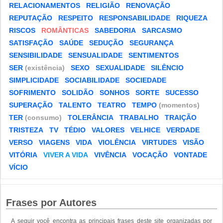
RELACIONAMENTOS
RELIGIÃO
RENOVAÇÃO
REPUTAÇÃO
RESPEITO
RESPONSABILIDADE
RIQUEZA
RISCOS
ROMÂNTICAS
SABEDORIA
SARCASMO
SATISFAÇÃO
SAÚDE
SEDUÇÃO
SEGURANÇA
SENSIBILIDADE
SENSUALIDADE
SENTIMENTOS
SER
(existência)
SEXO
SEXUALIDADE
SILÊNCIO
SIMPLICIDADE
SOCIABILIDADE
SOCIEDADE
SOFRIMENTO
SOLIDÃO
SONHOS
SORTE
SUCESSO
SUPERAÇÃO
TALENTO
TEATRO
TEMPO
(momentos)
TER
(consumo)
TOLERÂNCIA
TRABALHO
TRAIÇÃO
TRISTEZA
TV
TÉDIO
VALORES
VELHICE
VERDADE
VERSO
VIAGENS
VIDA
VIOLÊNCIA
VIRTUDES
VISÃO
VITÓRIA
VIVER A VIDA
VIVÊNCIA
VOCAÇÃO
VONTADE
VÍCIO
Frases por Autores
A seguir você encontra as principais frases deste site organizadas por