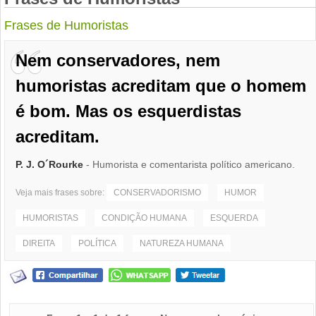
Frases de Humoristas
Nem conservadores, nem
humoristas acreditam que o homem
é bom. Mas os esquerdistas
acreditam.
P. J. O´Rourke
- Humorista e comentarista político americano.
Veja mais frases sobre:
CONSERVADORISMO
HUMOR
HUMORISTAS
CONDIÇÃO HUMANA
ESQUERDA
DIREITA
POLÍTICA
NATUREZA HUMANA