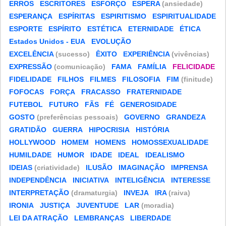
ERROS
ESCRITORES
ESFORÇO
ESPERA
(ansiedade)
ESPERANÇA
ESPÍRITAS
ESPIRITISMO
ESPIRITUALIDADE
ESPORTE
ESPÍRITO
ESTÉTICA
ETERNIDADE
ÉTICA
Estados Unidos - EUA
EVOLUÇÃO
EXCELÊNCIA
(sucesso)
ÊXITO
EXPERIÊNCIA
(vivências)
EXPRESSÃO
(comunicação)
FAMA
FAMÍLIA
FELICIDADE
FIDELIDADE
FILHOS
FILMES
FILOSOFIA
FIM
(finitude)
FOFOCAS
FORÇA
FRACASSO
FRATERNIDADE
FUTEBOL
FUTURO
FÃS
FÉ
GENEROSIDADE
GOSTO
(preferências pessoais)
GOVERNO
GRANDEZA
GRATIDÃO
GUERRA
HIPOCRISIA
HISTÓRIA
HOLLYWOOD
HOMEM
HOMENS
HOMOSSEXUALIDADE
HUMILDADE
HUMOR
IDADE
IDEAL
IDEALISMO
IDEIAS
(criatividade)
ILUSÃO
IMAGINAÇÃO
IMPRENSA
INDEPENDÊNCIA
INICIATIVA
INTELIGÊNCIA
INTERESSE
INTERPRETAÇÃO
(dramaturgia)
INVEJA
IRA
(raiva)
IRONIA
JUSTIÇA
JUVENTUDE
LAR
(moradia)
LEI DA ATRAÇÃO
LEMBRANÇAS
LIBERDADE