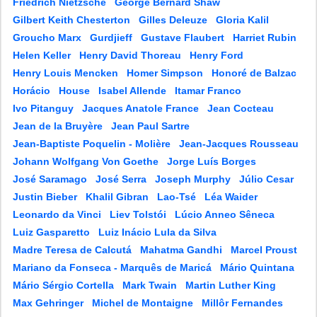
Friedrich Nietzsche
George Bernard Shaw
Gilbert Keith Chesterton
Gilles Deleuze
Gloria Kalil
Groucho Marx
Gurdjieff
Gustave Flaubert
Harriet Rubin
Helen Keller
Henry David Thoreau
Henry Ford
Henry Louis Mencken
Homer Simpson
Honoré de Balzac
Horácio
House
Isabel Allende
Itamar Franco
Ivo Pitanguy
Jacques Anatole France
Jean Cocteau
Jean de la Bruyère
Jean Paul Sartre
Jean-Baptiste Poquelin - Molière
Jean-Jacques Rousseau
Johann Wolfgang Von Goethe
Jorge Luís Borges
José Saramago
José Serra
Joseph Murphy
Júlio Cesar
Justin Bieber
Khalil Gibran
Lao-Tsé
Léa Waider
Leonardo da Vinci
Liev Tolstói
Lúcio Anneo Sêneca
Luiz Gasparetto
Luiz Inácio Lula da Silva
Madre Teresa de Calcutá
Mahatma Gandhi
Marcel Proust
Mariano da Fonseca - Marquês de Maricá
Mário Quintana
Mário Sérgio Cortella
Mark Twain
Martin Luther King
Max Gehringer
Michel de Montaigne
Millôr Fernandes