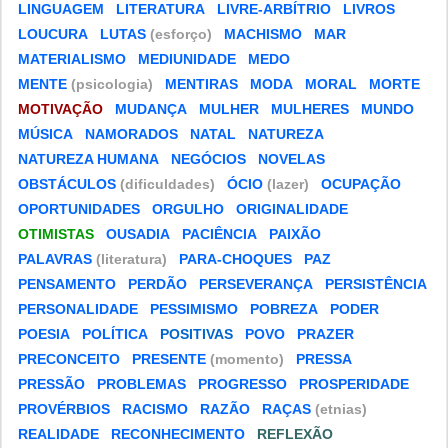
LINGUAGEM
LITERATURA
LIVRE-ARBÍTRIO
LIVROS
LOUCURA
LUTAS
(esforço)
MACHISMO
MAR
MATERIALISMO
MEDIUNIDADE
MEDO
MENTE
(psicologia)
MENTIRAS
MODA
MORAL
MORTE
MOTIVAÇÃO
MUDANÇA
MULHER
MULHERES
MUNDO
MÚSICA
NAMORADOS
NATAL
NATUREZA
NATUREZA HUMANA
NEGÓCIOS
NOVELAS
OBSTÁCULOS
(dificuldades)
ÓCIO
(lazer)
OCUPAÇÃO
OPORTUNIDADES
ORGULHO
ORIGINALIDADE
OTIMISTAS
OUSADIA
PACIÊNCIA
PAIXÃO
PALAVRAS
(literatura)
PARA-CHOQUES
PAZ
PENSAMENTO
PERDÃO
PERSEVERANÇA
PERSISTÊNCIA
PERSONALIDADE
PESSIMISMO
POBREZA
PODER
POESIA
POLÍTICA
POSITIVAS
POVO
PRAZER
PRECONCEITO
PRESENTE
(momento)
PRESSA
PRESSÃO
PROBLEMAS
PROGRESSO
PROSPERIDADE
PROVÉRBIOS
RACISMO
RAZÃO
RAÇAS
(etnias)
REALIDADE
RECONHECIMENTO
REFLEXÃO