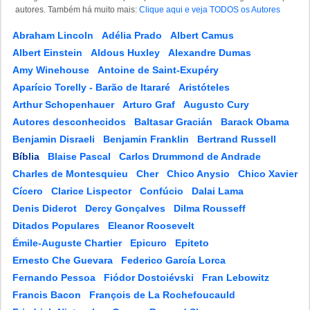
autores. Também há muito mais:
Clique aqui e veja TODOS os Autores
Abraham Lincoln
Adélia Prado
Albert Camus
Albert Einstein
Aldous Huxley
Alexandre Dumas
Amy Winehouse
Antoine de Saint-Exupéry
Aparício Torelly - Barão de Itararé
Aristóteles
Arthur Schopenhauer
Arturo Graf
Augusto Cury
Autores desconhecidos
Baltasar Gracián
Barack Obama
Benjamin Disraeli
Benjamin Franklin
Bertrand Russell
Bíblia
Blaise Pascal
Carlos Drummond de Andrade
Charles de Montesquieu
Cher
Chico Anysio
Chico Xavier
Cícero
Clarice Lispector
Confúcio
Dalai Lama
Denis Diderot
Dercy Gonçalves
Dilma Rousseff
Ditados Populares
Eleanor Roosevelt
Émile-Auguste Chartier
Epicuro
Epiteto
Ernesto Che Guevara
Federico García Lorca
Fernando Pessoa
Fiódor Dostoiévski
Fran Lebowitz
Francis Bacon
François de La Rochefoucauld