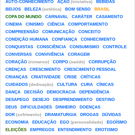
AUTO-CONHECIMENTO
AÇÃO
(iniciativa)
BEBIDAS
BEIJOS
BELEZA
(estética)
BOM SENSO
BRASIL
COPA DO MUNDO
CARNAVAL
CARÁTER
CASAMENTO
CINEMA
CINISMO
CIÊNCIA
COMPORTAMENTO
COMPREENSÃO
COMUNICAÇÃO
CONCEITO
CONDIÇÃO HUMANA
CONFIANÇA
CONHECIMENTO
CONQUISTAS
CONSCIÊNCIA
CONSUMISMO
CONTROLE
CONVERSAS
CONVIVÊNCIA
CORAGEM
CORAÇÃO
(romance)
CORPO
(saúde)
CORRUPÇÃO
CRENÇAS
CRESCIMENTO
CRESCIMENTO PESSOAL
CRIANÇAS
CRIATIVIDADE
CRISE
CRÍTICAS
CUIDADOS
(dedicação)
CULTURA
CURA
CÍNICAS
DANÇA
DECISÃO
DEMOCRACIA
DEPENDÊNCIA
DESAPEGO
DESEJO
DESPRENDIMENTO
DESTINO
DEUS
DIFICULDADES
DINHEIRO
DOENÇAS
DOR
(sofrimento)
DRAMATURGIA
DROGAS
DÚVIDAS
ECONOMIA
EDUCAÇÃO
EGO
(personalidade)
EGOÍSMO
ELEIÇÕES
EMPREGOS
ENTENDIMENTO
EROTISMO