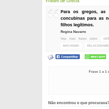
Frases de Grécia
Para os gregos, as h
concubinas para as n
filhos legítimos.
Regina Navarro
Veja mais frases sobre:
GRÉ
MACHISMO
RELACIONAME
Frase 1 a 1
Não encontrou o que procurava?