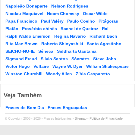
Napoleão Bonaparte
Nelson Rodrigues
Nicolau Maquiavel
Noam Chomsky
Oscar Wilde
Papa Francisco
Paul Valéry
Paulo Coelho
Pitágoras
Platão
Provérbio chinês
Rachel de Queiroz
Raí
Ralph Waldo Emerson
Regina Navarro
Richard Bach
Rita Mae Brown
Roberto Shinyashiki
Santo Agostinho
SEICHO-NO-IE
Sêneca
Siddharta Gautama
Sigmund Freud
Silvio Santos
Sócrates
Steve Jobs
Victor Hugo
Voltaire
Wayne W. Dyer
William Shakespeare
Winston Churchill
Woody Allen
Zíbia Gasparetto
Veja Também
Frases de Bom Dia
Frases Engraçadas
© Copyright 2008 - 2026 - Frases Inteligentes -
Sitemap
-
Política de Privacidade