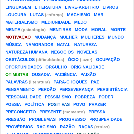
LINGUAGEM
LITERATURA
LIVRE-ARBÍTRIO
LIVROS
LOUCURA
LUTAS
(esforço)
MACHISMO
MAR
MATERIALISMO
MEDIUNIDADE
MEDO
MENTE
(psicologia)
MENTIRAS
MODA
MORAL
MORTE
MOTIVAÇÃO
MUDANÇA
MULHER
MULHERES
MUNDO
MÚSICA
NAMORADOS
NATAL
NATUREZA
NATUREZA HUMANA
NEGÓCIOS
NOVELAS
OBSTÁCULOS
(dificuldades)
ÓCIO
(lazer)
OCUPAÇÃO
OPORTUNIDADES
ORGULHO
ORIGINALIDADE
OTIMISTAS
OUSADIA
PACIÊNCIA
PAIXÃO
PALAVRAS
(literatura)
PARA-CHOQUES
PAZ
PENSAMENTO
PERDÃO
PERSEVERANÇA
PERSISTÊNCIA
PERSONALIDADE
PESSIMISMO
POBREZA
PODER
POESIA
POLÍTICA
POSITIVAS
POVO
PRAZER
PRECONCEITO
PRESENTE
(momento)
PRESSA
PRESSÃO
PROBLEMAS
PROGRESSO
PROSPERIDADE
PROVÉRBIOS
RACISMO
RAZÃO
RAÇAS
(etnias)