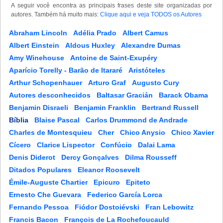
A seguir você encontra as principais frases deste site organizadas por
autores. Também há muito mais:
Clique aqui e veja TODOS os Autores
Abraham Lincoln
Adélia Prado
Albert Camus
Albert Einstein
Aldous Huxley
Alexandre Dumas
Amy Winehouse
Antoine de Saint-Exupéry
Aparício Torelly - Barão de Itararé
Aristóteles
Arthur Schopenhauer
Arturo Graf
Augusto Cury
Autores desconhecidos
Baltasar Gracián
Barack Obama
Benjamin Disraeli
Benjamin Franklin
Bertrand Russell
Bíblia
Blaise Pascal
Carlos Drummond de Andrade
Charles de Montesquieu
Cher
Chico Anysio
Chico Xavier
Cícero
Clarice Lispector
Confúcio
Dalai Lama
Denis Diderot
Dercy Gonçalves
Dilma Rousseff
Ditados Populares
Eleanor Roosevelt
Émile-Auguste Chartier
Epicuro
Epiteto
Ernesto Che Guevara
Federico García Lorca
Fernando Pessoa
Fiódor Dostoiévski
Fran Lebowitz
Francis Bacon
François de La Rochefoucauld