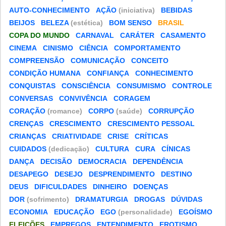
AUTO-CONHECIMENTO
AÇÃO
(iniciativa)
BEBIDAS
BEIJOS
BELEZA
(estética)
BOM SENSO
BRASIL
COPA DO MUNDO
CARNAVAL
CARÁTER
CASAMENTO
CINEMA
CINISMO
CIÊNCIA
COMPORTAMENTO
COMPREENSÃO
COMUNICAÇÃO
CONCEITO
CONDIÇÃO HUMANA
CONFIANÇA
CONHECIMENTO
CONQUISTAS
CONSCIÊNCIA
CONSUMISMO
CONTROLE
CONVERSAS
CONVIVÊNCIA
CORAGEM
CORAÇÃO
(romance)
CORPO
(saúde)
CORRUPÇÃO
CRENÇAS
CRESCIMENTO
CRESCIMENTO PESSOAL
CRIANÇAS
CRIATIVIDADE
CRISE
CRÍTICAS
CUIDADOS
(dedicação)
CULTURA
CURA
CÍNICAS
DANÇA
DECISÃO
DEMOCRACIA
DEPENDÊNCIA
DESAPEGO
DESEJO
DESPRENDIMENTO
DESTINO
DEUS
DIFICULDADES
DINHEIRO
DOENÇAS
DOR
(sofrimento)
DRAMATURGIA
DROGAS
DÚVIDAS
ECONOMIA
EDUCAÇÃO
EGO
(personalidade)
EGOÍSMO
ELEIÇÕES
EMPREGOS
ENTENDIMENTO
EROTISMO