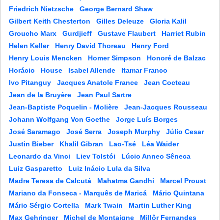
Friedrich Nietzsche
George Bernard Shaw
Gilbert Keith Chesterton
Gilles Deleuze
Gloria Kalil
Groucho Marx
Gurdjieff
Gustave Flaubert
Harriet Rubin
Helen Keller
Henry David Thoreau
Henry Ford
Henry Louis Mencken
Homer Simpson
Honoré de Balzac
Horácio
House
Isabel Allende
Itamar Franco
Ivo Pitanguy
Jacques Anatole France
Jean Cocteau
Jean de la Bruyère
Jean Paul Sartre
Jean-Baptiste Poquelin - Molière
Jean-Jacques Rousseau
Johann Wolfgang Von Goethe
Jorge Luís Borges
José Saramago
José Serra
Joseph Murphy
Júlio Cesar
Justin Bieber
Khalil Gibran
Lao-Tsé
Léa Waider
Leonardo da Vinci
Liev Tolstói
Lúcio Anneo Sêneca
Luiz Gasparetto
Luiz Inácio Lula da Silva
Madre Teresa de Calcutá
Mahatma Gandhi
Marcel Proust
Mariano da Fonseca - Marquês de Maricá
Mário Quintana
Mário Sérgio Cortella
Mark Twain
Martin Luther King
Max Gehringer
Michel de Montaigne
Millôr Fernandes