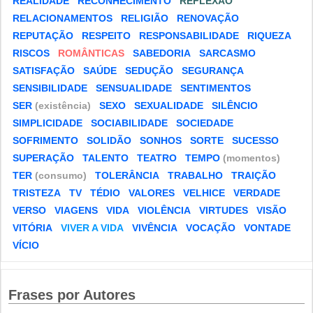
REALIDADE
RECONHECIMENTO
REFLEXÃO
RELACIONAMENTOS
RELIGIÃO
RENOVAÇÃO
REPUTAÇÃO
RESPEITO
RESPONSABILIDADE
RIQUEZA
RISCOS
ROMÂNTICAS
SABEDORIA
SARCASMO
SATISFAÇÃO
SAÚDE
SEDUÇÃO
SEGURANÇA
SENSIBILIDADE
SENSUALIDADE
SENTIMENTOS
SER
(existência)
SEXO
SEXUALIDADE
SILÊNCIO
SIMPLICIDADE
SOCIABILIDADE
SOCIEDADE
SOFRIMENTO
SOLIDÃO
SONHOS
SORTE
SUCESSO
SUPERAÇÃO
TALENTO
TEATRO
TEMPO
(momentos)
TER
(consumo)
TOLERÂNCIA
TRABALHO
TRAIÇÃO
TRISTEZA
TV
TÉDIO
VALORES
VELHICE
VERDADE
VERSO
VIAGENS
VIDA
VIOLÊNCIA
VIRTUDES
VISÃO
VITÓRIA
VIVER A VIDA
VIVÊNCIA
VOCAÇÃO
VONTADE
VÍCIO
Frases por Autores