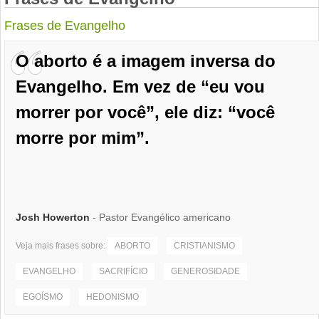
Frases de Evangelho
O aborto é a imagem inversa do
Evangelho. Em vez de “eu vou
morrer por você”, ele diz: “você
morre por mim”.
Josh Howerton
- Pastor Evangélico americano
Veja mais frases sobre:
ABORTO
CRISTIANISMO
EVANGELHO
SACRIFÍCIO
GENEROSIDADE
EGOÍSMO
HEDONISMO