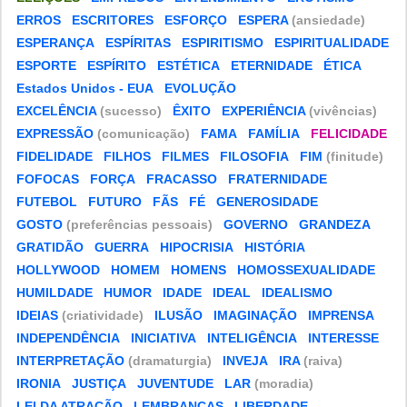
ERROS
ESCRITORES
ESFORÇO
ESPERA
(ansiedade)
ESPERANÇA
ESPÍRITAS
ESPIRITISMO
ESPIRITUALIDADE
ESPORTE
ESPÍRITO
ESTÉTICA
ETERNIDADE
ÉTICA
Estados Unidos - EUA
EVOLUÇÃO
EXCELÊNCIA
(sucesso)
ÊXITO
EXPERIÊNCIA
(vivências)
EXPRESSÃO
(comunicação)
FAMA
FAMÍLIA
FELICIDADE
FIDELIDADE
FILHOS
FILMES
FILOSOFIA
FIM
(finitude)
FOFOCAS
FORÇA
FRACASSO
FRATERNIDADE
FUTEBOL
FUTURO
FÃS
FÉ
GENEROSIDADE
GOSTO
(preferências pessoais)
GOVERNO
GRANDEZA
GRATIDÃO
GUERRA
HIPOCRISIA
HISTÓRIA
HOLLYWOOD
HOMEM
HOMENS
HOMOSSEXUALIDADE
HUMILDADE
HUMOR
IDADE
IDEAL
IDEALISMO
IDEIAS
(criatividade)
ILUSÃO
IMAGINAÇÃO
IMPRENSA
INDEPENDÊNCIA
INICIATIVA
INTELIGÊNCIA
INTERESSE
INTERPRETAÇÃO
(dramaturgia)
INVEJA
IRA
(raiva)
IRONIA
JUSTIÇA
JUVENTUDE
LAR
(moradia)
LEI DA ATRAÇÃO
LEMBRANÇAS
LIBERDADE