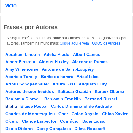
VÍCIO
Frases por Autores
A seguir você encontra as principais frases deste site organizadas por
autores. Também há muito mais:
Clique aqui e veja TODOS os Autores
Abraham Lincoln
Adélia Prado
Albert Camus
Albert Einstein
Aldous Huxley
Alexandre Dumas
Amy Winehouse
Antoine de Saint-Exupéry
Aparício Torelly - Barão de Itararé
Aristóteles
Arthur Schopenhauer
Arturo Graf
Augusto Cury
Autores desconhecidos
Baltasar Gracián
Barack Obama
Benjamin Disraeli
Benjamin Franklin
Bertrand Russell
Bíblia
Blaise Pascal
Carlos Drummond de Andrade
Charles de Montesquieu
Cher
Chico Anysio
Chico Xavier
Cícero
Clarice Lispector
Confúcio
Dalai Lama
Denis Diderot
Dercy Gonçalves
Dilma Rousseff