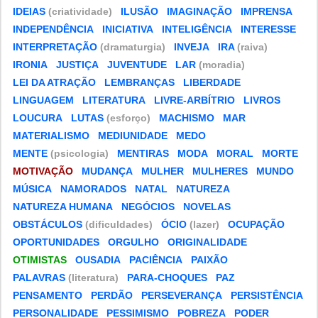
IDEIAS
(criatividade)
ILUSÃO
IMAGINAÇÃO
IMPRENSA
INDEPENDÊNCIA
INICIATIVA
INTELIGÊNCIA
INTERESSE
INTERPRETAÇÃO
(dramaturgia)
INVEJA
IRA
(raiva)
IRONIA
JUSTIÇA
JUVENTUDE
LAR
(moradia)
LEI DA ATRAÇÃO
LEMBRANÇAS
LIBERDADE
LINGUAGEM
LITERATURA
LIVRE-ARBÍTRIO
LIVROS
LOUCURA
LUTAS
(esforço)
MACHISMO
MAR
MATERIALISMO
MEDIUNIDADE
MEDO
MENTE
(psicologia)
MENTIRAS
MODA
MORAL
MORTE
MOTIVAÇÃO
MUDANÇA
MULHER
MULHERES
MUNDO
MÚSICA
NAMORADOS
NATAL
NATUREZA
NATUREZA HUMANA
NEGÓCIOS
NOVELAS
OBSTÁCULOS
(dificuldades)
ÓCIO
(lazer)
OCUPAÇÃO
OPORTUNIDADES
ORGULHO
ORIGINALIDADE
OTIMISTAS
OUSADIA
PACIÊNCIA
PAIXÃO
PALAVRAS
(literatura)
PARA-CHOQUES
PAZ
PENSAMENTO
PERDÃO
PERSEVERANÇA
PERSISTÊNCIA
PERSONALIDADE
PESSIMISMO
POBREZA
PODER