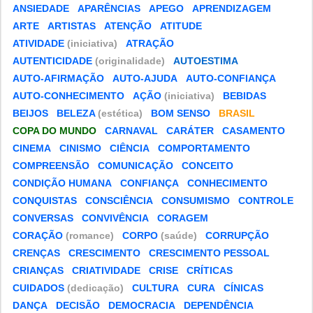
ANSIEDADE
APARÊNCIAS
APEGO
APRENDIZAGEM
ARTE
ARTISTAS
ATENÇÃO
ATITUDE
ATIVIDADE
(iniciativa)
ATRAÇÃO
AUTENTICIDADE
(originalidade)
AUTOESTIMA
AUTO-AFIRMAÇÃO
AUTO-AJUDA
AUTO-CONFIANÇA
AUTO-CONHECIMENTO
AÇÃO
(iniciativa)
BEBIDAS
BEIJOS
BELEZA
(estética)
BOM SENSO
BRASIL
COPA DO MUNDO
CARNAVAL
CARÁTER
CASAMENTO
CINEMA
CINISMO
CIÊNCIA
COMPORTAMENTO
COMPREENSÃO
COMUNICAÇÃO
CONCEITO
CONDIÇÃO HUMANA
CONFIANÇA
CONHECIMENTO
CONQUISTAS
CONSCIÊNCIA
CONSUMISMO
CONTROLE
CONVERSAS
CONVIVÊNCIA
CORAGEM
CORAÇÃO
(romance)
CORPO
(saúde)
CORRUPÇÃO
CRENÇAS
CRESCIMENTO
CRESCIMENTO PESSOAL
CRIANÇAS
CRIATIVIDADE
CRISE
CRÍTICAS
CUIDADOS
(dedicação)
CULTURA
CURA
CÍNICAS
DANÇA
DECISÃO
DEMOCRACIA
DEPENDÊNCIA