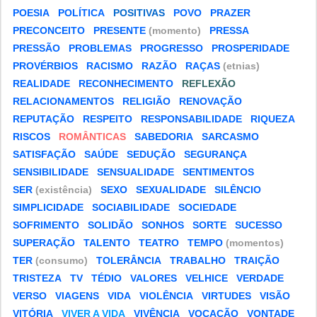
POESIA
POLÍTICA
POSITIVAS
POVO
PRAZER
PRECONCEITO
PRESENTE
(momento)
PRESSA
PRESSÃO
PROBLEMAS
PROGRESSO
PROSPERIDADE
PROVÉRBIOS
RACISMO
RAZÃO
RAÇAS
(etnias)
REALIDADE
RECONHECIMENTO
REFLEXÃO
RELACIONAMENTOS
RELIGIÃO
RENOVAÇÃO
REPUTAÇÃO
RESPEITO
RESPONSABILIDADE
RIQUEZA
RISCOS
ROMÂNTICAS
SABEDORIA
SARCASMO
SATISFAÇÃO
SAÚDE
SEDUÇÃO
SEGURANÇA
SENSIBILIDADE
SENSUALIDADE
SENTIMENTOS
SER
(existência)
SEXO
SEXUALIDADE
SILÊNCIO
SIMPLICIDADE
SOCIABILIDADE
SOCIEDADE
SOFRIMENTO
SOLIDÃO
SONHOS
SORTE
SUCESSO
SUPERAÇÃO
TALENTO
TEATRO
TEMPO
(momentos)
TER
(consumo)
TOLERÂNCIA
TRABALHO
TRAIÇÃO
TRISTEZA
TV
TÉDIO
VALORES
VELHICE
VERDADE
VERSO
VIAGENS
VIDA
VIOLÊNCIA
VIRTUDES
VISÃO
VITÓRIA
VIVER A VIDA
VIVÊNCIA
VOCAÇÃO
VONTADE