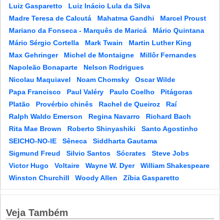
Luiz Gasparetto
Luiz Inácio Lula da Silva
Madre Teresa de Calcutá
Mahatma Gandhi
Marcel Proust
Mariano da Fonseca - Marquês de Maricá
Mário Quintana
Mário Sérgio Cortella
Mark Twain
Martin Luther King
Max Gehringer
Michel de Montaigne
Millôr Fernandes
Napoleão Bonaparte
Nelson Rodrigues
Nicolau Maquiavel
Noam Chomsky
Oscar Wilde
Papa Francisco
Paul Valéry
Paulo Coelho
Pitágoras
Platão
Provérbio chinês
Rachel de Queiroz
Raí
Ralph Waldo Emerson
Regina Navarro
Richard Bach
Rita Mae Brown
Roberto Shinyashiki
Santo Agostinho
SEICHO-NO-IE
Sêneca
Siddharta Gautama
Sigmund Freud
Silvio Santos
Sócrates
Steve Jobs
Victor Hugo
Voltaire
Wayne W. Dyer
William Shakespeare
Winston Churchill
Woody Allen
Zíbia Gasparetto
Veja Também