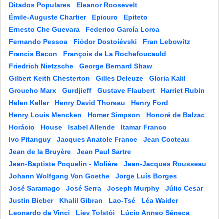
Ditados Populares
Eleanor Roosevelt
Émile-Auguste Chartier
Epicuro
Epiteto
Ernesto Che Guevara
Federico García Lorca
Fernando Pessoa
Fiódor Dostoiévski
Fran Lebowitz
Francis Bacon
François de La Rochefoucauld
Friedrich Nietzsche
George Bernard Shaw
Gilbert Keith Chesterton
Gilles Deleuze
Gloria Kalil
Groucho Marx
Gurdjieff
Gustave Flaubert
Harriet Rubin
Helen Keller
Henry David Thoreau
Henry Ford
Henry Louis Mencken
Homer Simpson
Honoré de Balzac
Horácio
House
Isabel Allende
Itamar Franco
Ivo Pitanguy
Jacques Anatole France
Jean Cocteau
Jean de la Bruyère
Jean Paul Sartre
Jean-Baptiste Poquelin - Molière
Jean-Jacques Rousseau
Johann Wolfgang Von Goethe
Jorge Luís Borges
José Saramago
José Serra
Joseph Murphy
Júlio Cesar
Justin Bieber
Khalil Gibran
Lao-Tsé
Léa Waider
Leonardo da Vinci
Liev Tolstói
Lúcio Anneo Sêneca