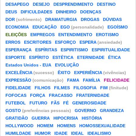
DESAPEGO
DESEJO
DESPRENDIMENTO
DESTINO
DEUS
DIFICULDADES
DINHEIRO
DOENÇAS
DOR
(sofrimento)
DRAMATURGIA
DROGAS
DÚVIDAS
ECONOMIA
EDUCAÇÃO
EGO
(personalidade)
EGOÍSMO
ELEIÇÕES
EMPREGOS
ENTENDIMENTO
EROTISMO
ERROS
ESCRITORES
ESFORÇO
ESPERA
(ansiedade)
ESPERANÇA
ESPÍRITAS
ESPIRITISMO
ESPIRITUALIDADE
ESPORTE
ESPÍRITO
ESTÉTICA
ETERNIDADE
ÉTICA
Estados Unidos - EUA
EVOLUÇÃO
EXCELÊNCIA
(sucesso)
ÊXITO
EXPERIÊNCIA
(vivências)
EXPRESSÃO
(comunicação)
FAMA
FAMÍLIA
FELICIDADE
FIDELIDADE
FILHOS
FILMES
FILOSOFIA
FIM
(finitude)
FOFOCAS
FORÇA
FRACASSO
FRATERNIDADE
FUTEBOL
FUTURO
FÃS
FÉ
GENEROSIDADE
GOSTO
(preferências pessoais)
GOVERNO
GRANDEZA
GRATIDÃO
GUERRA
HIPOCRISIA
HISTÓRIA
HOLLYWOOD
HOMEM
HOMENS
HOMOSSEXUALIDADE
HUMILDADE
HUMOR
IDADE
IDEAL
IDEALISMO