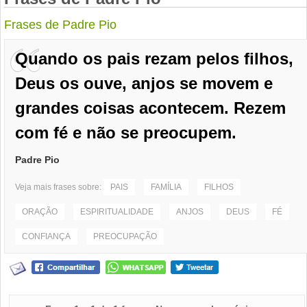
Frases de Padre Pio
Quando os pais rezam pelos filhos,
Deus os ouve, anjos se movem e
grandes coisas acontecem. Rezem
com fé e não se preocupem.
Padre Pio
Veja mais frases sobre:
PAIS
FAMÍLIA
FILHOS
ORAÇÃO
ESPIRITUALIDADE
ANJOS
DEUS
FÉ
CONFIANÇA
PREOCUPAÇÃO