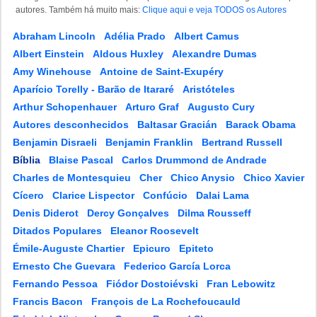
autores. Também há muito mais:
Clique aqui e veja TODOS os Autores
Abraham Lincoln
Adélia Prado
Albert Camus
Albert Einstein
Aldous Huxley
Alexandre Dumas
Amy Winehouse
Antoine de Saint-Exupéry
Aparício Torelly - Barão de Itararé
Aristóteles
Arthur Schopenhauer
Arturo Graf
Augusto Cury
Autores desconhecidos
Baltasar Gracián
Barack Obama
Benjamin Disraeli
Benjamin Franklin
Bertrand Russell
Bíblia
Blaise Pascal
Carlos Drummond de Andrade
Charles de Montesquieu
Cher
Chico Anysio
Chico Xavier
Cícero
Clarice Lispector
Confúcio
Dalai Lama
Denis Diderot
Dercy Gonçalves
Dilma Rousseff
Ditados Populares
Eleanor Roosevelt
Émile-Auguste Chartier
Epicuro
Epiteto
Ernesto Che Guevara
Federico García Lorca
Fernando Pessoa
Fiódor Dostoiévski
Fran Lebowitz
Francis Bacon
François de La Rochefoucauld