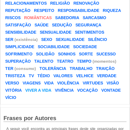
RELACIONAMENTOS
RELIGIÃO
RENOVAÇÃO
REPUTAÇÃO
RESPEITO
RESPONSABILIDADE
RIQUEZA
RISCOS
ROMÂNTICAS
SABEDORIA
SARCASMO
SATISFAÇÃO
SAÚDE
SEDUÇÃO
SEGURANÇA
SENSIBILIDADE
SENSUALIDADE
SENTIMENTOS
SER
(existência)
SEXO
SEXUALIDADE
SILÊNCIO
SIMPLICIDADE
SOCIABILIDADE
SOCIEDADE
SOFRIMENTO
SOLIDÃO
SONHOS
SORTE
SUCESSO
SUPERAÇÃO
TALENTO
TEATRO
TEMPO
(momentos)
TER
(consumo)
TOLERÂNCIA
TRABALHO
TRAIÇÃO
TRISTEZA
TV
TÉDIO
VALORES
VELHICE
VERDADE
VERSO
VIAGENS
VIDA
VIOLÊNCIA
VIRTUDES
VISÃO
VITÓRIA
VIVER A VIDA
VIVÊNCIA
VOCAÇÃO
VONTADE
VÍCIO
Frases por Autores
A seguir você encontra as principais frases deste site organizadas por