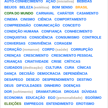
AUTO-CONHECIMENTO
AÇÃO
(iniciativa)
BEBIDAS
BEIJOS
BELEZA
(estética)
BOM SENSO
BRASIL
COPA DO MUNDO
CARNAVAL
CARÁTER
CASAMENTO
CINEMA
CINISMO
CIÊNCIA
COMPORTAMENTO
COMPREENSÃO
COMUNICAÇÃO
CONCEITO
CONDIÇÃO HUMANA
CONFIANÇA
CONHECIMENTO
CONQUISTAS
CONSCIÊNCIA
CONSUMISMO
CONTROLE
CONVERSAS
CONVIVÊNCIA
CORAGEM
CORAÇÃO
(romance)
CORPO
(saúde)
CORRUPÇÃO
CRENÇAS
CRESCIMENTO
CRESCIMENTO PESSOAL
CRIANÇAS
CRIATIVIDADE
CRISE
CRÍTICAS
CUIDADOS
(dedicação)
CULTURA
CURA
CÍNICAS
DANÇA
DECISÃO
DEMOCRACIA
DEPENDÊNCIA
DESAPEGO
DESEJO
DESPRENDIMENTO
DESTINO
DEUS
DIFICULDADES
DINHEIRO
DOENÇAS
DOR
(sofrimento)
DRAMATURGIA
DROGAS
DÚVIDAS
ECONOMIA
EDUCAÇÃO
EGO
(personalidade)
EGOÍSMO
ELEIÇÕES
EMPREGOS
ENTENDIMENTO
EROTISMO