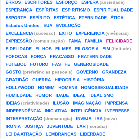
ERROS
ESCRITORES
ESFORÇO
ESPERA
(ansiedade)
ESPERANÇA
ESPÍRITAS
ESPIRITISMO
ESPIRITUALIDADE
ESPORTE
ESPÍRITO
ESTÉTICA
ETERNIDADE
ÉTICA
Estados Unidos - EUA
EVOLUÇÃO
EXCELÊNCIA
(sucesso)
ÊXITO
EXPERIÊNCIA
(vivências)
EXPRESSÃO
(comunicação)
FAMA
FAMÍLIA
FELICIDADE
FIDELIDADE
FILHOS
FILMES
FILOSOFIA
FIM
(finitude)
FOFOCAS
FORÇA
FRACASSO
FRATERNIDADE
FUTEBOL
FUTURO
FÃS
FÉ
GENEROSIDADE
GOSTO
(preferências pessoais)
GOVERNO
GRANDEZA
GRATIDÃO
GUERRA
HIPOCRISIA
HISTÓRIA
HOLLYWOOD
HOMEM
HOMENS
HOMOSSEXUALIDADE
HUMILDADE
HUMOR
IDADE
IDEAL
IDEALISMO
IDEIAS
(criatividade)
ILUSÃO
IMAGINAÇÃO
IMPRENSA
INDEPENDÊNCIA
INICIATIVA
INTELIGÊNCIA
INTERESSE
INTERPRETAÇÃO
(dramaturgia)
INVEJA
IRA
(raiva)
IRONIA
JUSTIÇA
JUVENTUDE
LAR
(moradia)
LEI DA ATRAÇÃO
LEMBRANÇAS
LIBERDADE