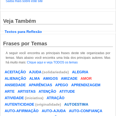
Saiba mais sobre este site
Veja Também
Textos para Reflexão
Frases por Temas
A seguir você encontra as principais frases deste site organizadas por
temas. Mais abaixo você encontra uma lista dos principais autores. Mas
há muito mais:
Clique aqui e veja TODOS os temas
ACEITAÇÃO
AJUDA
(solidariedade)
ALEGRIA
ALIENAÇÃO
ALMA
AMIGOS
AMIZADE
AMOR
ANSIEDADE
APARÊNCIAS
APEGO
APRENDIZAGEM
ARTE
ARTISTAS
ATENÇÃO
ATITUDE
ATIVIDADE
(iniciativa)
ATRAÇÃO
AUTENTICIDADE
(originalidade)
AUTOESTIMA
AUTO-AFIRMAÇÃO
AUTO-AJUDA
AUTO-CONFIANÇA