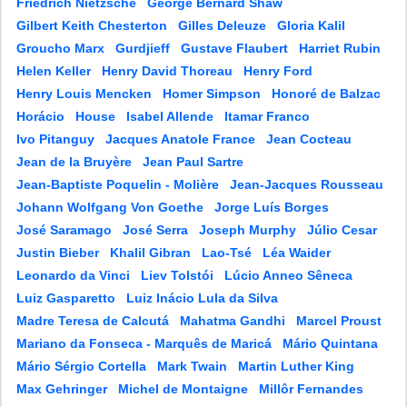
Friedrich Nietzsche
George Bernard Shaw
Gilbert Keith Chesterton
Gilles Deleuze
Gloria Kalil
Groucho Marx
Gurdjieff
Gustave Flaubert
Harriet Rubin
Helen Keller
Henry David Thoreau
Henry Ford
Henry Louis Mencken
Homer Simpson
Honoré de Balzac
Horácio
House
Isabel Allende
Itamar Franco
Ivo Pitanguy
Jacques Anatole France
Jean Cocteau
Jean de la Bruyère
Jean Paul Sartre
Jean-Baptiste Poquelin - Molière
Jean-Jacques Rousseau
Johann Wolfgang Von Goethe
Jorge Luís Borges
José Saramago
José Serra
Joseph Murphy
Júlio Cesar
Justin Bieber
Khalil Gibran
Lao-Tsé
Léa Waider
Leonardo da Vinci
Liev Tolstói
Lúcio Anneo Sêneca
Luiz Gasparetto
Luiz Inácio Lula da Silva
Madre Teresa de Calcutá
Mahatma Gandhi
Marcel Proust
Mariano da Fonseca - Marquês de Maricá
Mário Quintana
Mário Sérgio Cortella
Mark Twain
Martin Luther King
Max Gehringer
Michel de Montaigne
Millôr Fernandes