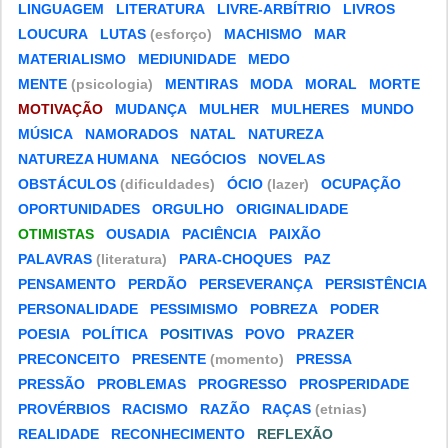
LINGUAGEM
LITERATURA
LIVRE-ARBÍTRIO
LIVROS
LOUCURA
LUTAS
(esforço)
MACHISMO
MAR
MATERIALISMO
MEDIUNIDADE
MEDO
MENTE
(psicologia)
MENTIRAS
MODA
MORAL
MORTE
MOTIVAÇÃO
MUDANÇA
MULHER
MULHERES
MUNDO
MÚSICA
NAMORADOS
NATAL
NATUREZA
NATUREZA HUMANA
NEGÓCIOS
NOVELAS
OBSTÁCULOS
(dificuldades)
ÓCIO
(lazer)
OCUPAÇÃO
OPORTUNIDADES
ORGULHO
ORIGINALIDADE
OTIMISTAS
OUSADIA
PACIÊNCIA
PAIXÃO
PALAVRAS
(literatura)
PARA-CHOQUES
PAZ
PENSAMENTO
PERDÃO
PERSEVERANÇA
PERSISTÊNCIA
PERSONALIDADE
PESSIMISMO
POBREZA
PODER
POESIA
POLÍTICA
POSITIVAS
POVO
PRAZER
PRECONCEITO
PRESENTE
(momento)
PRESSA
PRESSÃO
PROBLEMAS
PROGRESSO
PROSPERIDADE
PROVÉRBIOS
RACISMO
RAZÃO
RAÇAS
(etnias)
REALIDADE
RECONHECIMENTO
REFLEXÃO