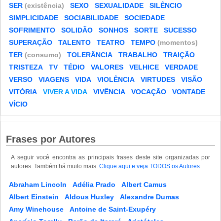
SER
(existência)
SEXO
SEXUALIDADE
SILÊNCIO
SIMPLICIDADE
SOCIABILIDADE
SOCIEDADE
SOFRIMENTO
SOLIDÃO
SONHOS
SORTE
SUCESSO
SUPERAÇÃO
TALENTO
TEATRO
TEMPO
(momentos)
TER
(consumo)
TOLERÂNCIA
TRABALHO
TRAIÇÃO
TRISTEZA
TV
TÉDIO
VALORES
VELHICE
VERDADE
VERSO
VIAGENS
VIDA
VIOLÊNCIA
VIRTUDES
VISÃO
VITÓRIA
VIVER A VIDA
VIVÊNCIA
VOCAÇÃO
VONTADE
VÍCIO
Frases por Autores
A seguir você encontra as principais frases deste site organizadas por
autores. Também há muito mais:
Clique aqui e veja TODOS os Autores
Abraham Lincoln
Adélia Prado
Albert Camus
Albert Einstein
Aldous Huxley
Alexandre Dumas
Amy Winehouse
Antoine de Saint-Exupéry