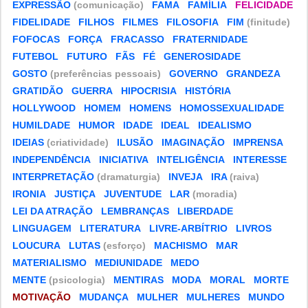
EXPRESSÃO
(comunicação)
FAMA
FAMÍLIA
FELICIDADE
FIDELIDADE
FILHOS
FILMES
FILOSOFIA
FIM
(finitude)
FOFOCAS
FORÇA
FRACASSO
FRATERNIDADE
FUTEBOL
FUTURO
FÃS
FÉ
GENEROSIDADE
GOSTO
(preferências pessoais)
GOVERNO
GRANDEZA
GRATIDÃO
GUERRA
HIPOCRISIA
HISTÓRIA
HOLLYWOOD
HOMEM
HOMENS
HOMOSSEXUALIDADE
HUMILDADE
HUMOR
IDADE
IDEAL
IDEALISMO
IDEIAS
(criatividade)
ILUSÃO
IMAGINAÇÃO
IMPRENSA
INDEPENDÊNCIA
INICIATIVA
INTELIGÊNCIA
INTERESSE
INTERPRETAÇÃO
(dramaturgia)
INVEJA
IRA
(raiva)
IRONIA
JUSTIÇA
JUVENTUDE
LAR
(moradia)
LEI DA ATRAÇÃO
LEMBRANÇAS
LIBERDADE
LINGUAGEM
LITERATURA
LIVRE-ARBÍTRIO
LIVROS
LOUCURA
LUTAS
(esforço)
MACHISMO
MAR
MATERIALISMO
MEDIUNIDADE
MEDO
MENTE
(psicologia)
MENTIRAS
MODA
MORAL
MORTE
MOTIVAÇÃO
MUDANÇA
MULHER
MULHERES
MUNDO