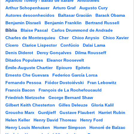
Aparício Torelly - Barão de Itararé
Aristóteles
Arthur Schopenhauer
Arturo Graf
Augusto Cury
Autores desconhecidos
Baltasar Gracián
Barack Obama
Benjamin Disraeli
Benjamin Franklin
Bertrand Russell
Bíblia
Blaise Pascal
Carlos Drummond de Andrade
Charles de Montesquieu
Cher
Chico Anysio
Chico Xavier
Cícero
Clarice Lispector
Confúcio
Dalai Lama
Denis Diderot
Dercy Gonçalves
Dilma Rousseff
Ditados Populares
Eleanor Roosevelt
Émile-Auguste Chartier
Epicuro
Epiteto
Ernesto Che Guevara
Federico García Lorca
Fernando Pessoa
Fiódor Dostoiévski
Fran Lebowitz
Francis Bacon
François de La Rochefoucauld
Friedrich Nietzsche
George Bernard Shaw
Gilbert Keith Chesterton
Gilles Deleuze
Gloria Kalil
Groucho Marx
Gurdjieff
Gustave Flaubert
Harriet Rubin
Helen Keller
Henry David Thoreau
Henry Ford
Henry Louis Mencken
Homer Simpson
Honoré de Balzac