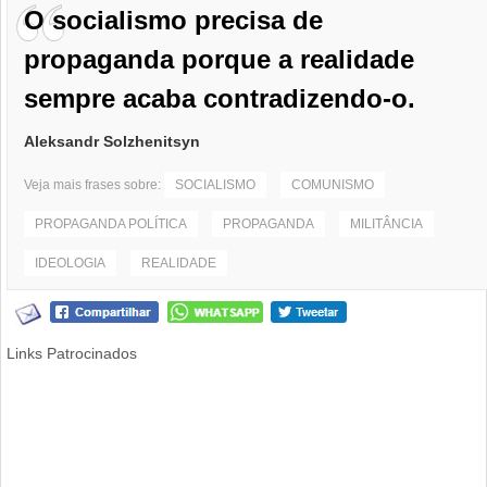
O socialismo precisa de
propaganda porque a realidade
sempre acaba contradizendo-o.
Aleksandr Solzhenitsyn
Veja mais frases sobre:
SOCIALISMO
COMUNISMO
PROPAGANDA POLÍTICA
PROPAGANDA
MILITÂNCIA
IDEOLOGIA
REALIDADE
Links Patrocinados