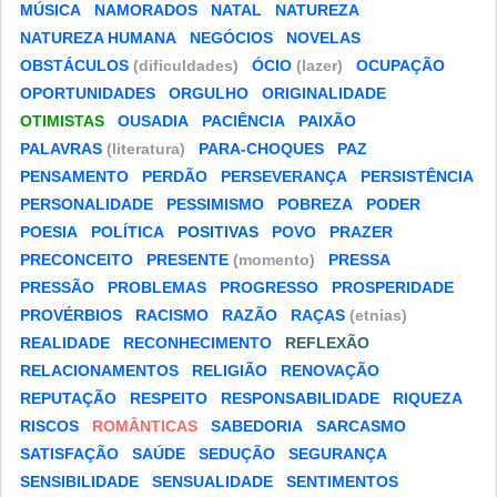
MÚSICA
NAMORADOS
NATAL
NATUREZA
NATUREZA HUMANA
NEGÓCIOS
NOVELAS
OBSTÁCULOS
(dificuldades)
ÓCIO
(lazer)
OCUPAÇÃO
OPORTUNIDADES
ORGULHO
ORIGINALIDADE
OTIMISTAS
OUSADIA
PACIÊNCIA
PAIXÃO
PALAVRAS
(literatura)
PARA-CHOQUES
PAZ
PENSAMENTO
PERDÃO
PERSEVERANÇA
PERSISTÊNCIA
PERSONALIDADE
PESSIMISMO
POBREZA
PODER
POESIA
POLÍTICA
POSITIVAS
POVO
PRAZER
PRECONCEITO
PRESENTE
(momento)
PRESSA
PRESSÃO
PROBLEMAS
PROGRESSO
PROSPERIDADE
PROVÉRBIOS
RACISMO
RAZÃO
RAÇAS
(etnias)
REALIDADE
RECONHECIMENTO
REFLEXÃO
RELACIONAMENTOS
RELIGIÃO
RENOVAÇÃO
REPUTAÇÃO
RESPEITO
RESPONSABILIDADE
RIQUEZA
RISCOS
ROMÂNTICAS
SABEDORIA
SARCASMO
SATISFAÇÃO
SAÚDE
SEDUÇÃO
SEGURANÇA
SENSIBILIDADE
SENSUALIDADE
SENTIMENTOS