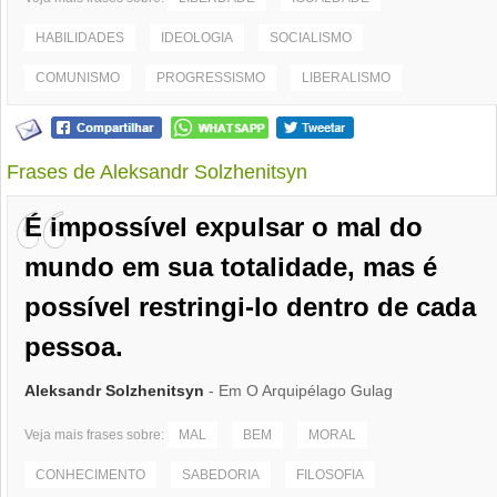
HABILIDADES
IDEOLOGIA
SOCIALISMO
COMUNISMO
PROGRESSISMO
LIBERALISMO
Frases de Aleksandr Solzhenitsyn
É impossível expulsar o mal do
mundo em sua totalidade, mas é
possível restringi-lo dentro de cada
pessoa.
Aleksandr Solzhenitsyn
- Em O Arquipélago Gulag
Veja mais frases sobre:
MAL
BEM
MORAL
CONHECIMENTO
SABEDORIA
FILOSOFIA