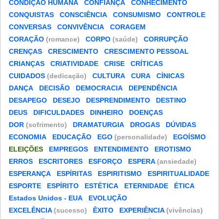
CONDIÇÃO HUMANA
CONFIANÇA
CONHECIMENTO
CONQUISTAS
CONSCIÊNCIA
CONSUMISMO
CONTROLE
CONVERSAS
CONVIVÊNCIA
CORAGEM
CORAÇÃO
(romance)
CORPO
(saúde)
CORRUPÇÃO
CRENÇAS
CRESCIMENTO
CRESCIMENTO PESSOAL
CRIANÇAS
CRIATIVIDADE
CRISE
CRÍTICAS
CUIDADOS
(dedicação)
CULTURA
CURA
CÍNICAS
DANÇA
DECISÃO
DEMOCRACIA
DEPENDÊNCIA
DESAPEGO
DESEJO
DESPRENDIMENTO
DESTINO
DEUS
DIFICULDADES
DINHEIRO
DOENÇAS
DOR
(sofrimento)
DRAMATURGIA
DROGAS
DÚVIDAS
ECONOMIA
EDUCAÇÃO
EGO
(personalidade)
EGOÍSMO
ELEIÇÕES
EMPREGOS
ENTENDIMENTO
EROTISMO
ERROS
ESCRITORES
ESFORÇO
ESPERA
(ansiedade)
ESPERANÇA
ESPÍRITAS
ESPIRITISMO
ESPIRITUALIDADE
ESPORTE
ESPÍRITO
ESTÉTICA
ETERNIDADE
ÉTICA
Estados Unidos - EUA
EVOLUÇÃO
EXCELÊNCIA
(sucesso)
ÊXITO
EXPERIÊNCIA
(vivências)