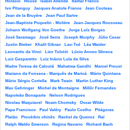
Horácio
House
Isabel Allende
Itamar Franco
Ivo Pitanguy
Jacques Anatole France
Jean Cocteau
Jean de la Bruyère
Jean Paul Sartre
Jean-Baptiste Poquelin - Molière
Jean-Jacques Rousseau
Johann Wolfgang Von Goethe
Jorge Luís Borges
José Saramago
José Serra
Joseph Murphy
Júlio Cesar
Justin Bieber
Khalil Gibran
Lao-Tsé
Léa Waider
Leonardo da Vinci
Liev Tolstói
Lúcio Anneo Sêneca
Luiz Gasparetto
Luiz Inácio Lula da Silva
Madre Teresa de Calcutá
Mahatma Gandhi
Marcel Proust
Mariano da Fonseca - Marquês de Maricá
Mário Quintana
Mário Sérgio Cortella
Mark Twain
Martin Luther King
Max Gehringer
Michel de Montaigne
Millôr Fernandes
Napoleão Bonaparte
Nelson Rodrigues
Nicolau Maquiavel
Noam Chomsky
Oscar Wilde
Papa Francisco
Paul Valéry
Paulo Coelho
Pitágoras
Platão
Provérbio chinês
Rachel de Queiroz
Raí
Ralph Waldo Emerson
Regina Navarro
Richard Bach