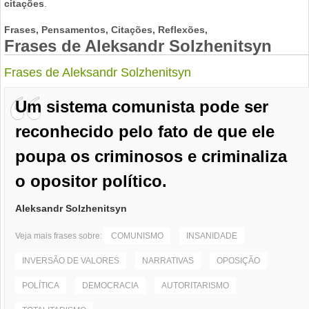
citações
.
Frases, Pensamentos, Citações, Reflexões,
Frases de Aleksandr Solzhenitsyn
Frases de Aleksandr Solzhenitsyn
Um sistema comunista pode ser
reconhecido pelo fato de que ele
poupa os criminosos e criminaliza
o opositor político.
Aleksandr Solzhenitsyn
Veja mais frases sobre:
COMUNISMO
INSANIDADE
INVERSÃO DE VALORES
NARRATIVAS
OPOSIÇÃO
POLÍTICA
DEMOCRACIA
AUTORITARISMO